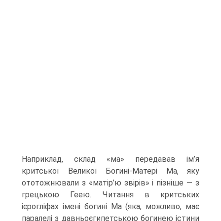
Наприклад, склад «ма» передавав ім’я
критської Великої Богині-Матері Ма, яку
ототожнювали з «матір’ю звірів» і пізні­ше — з
грецькою Геею. Читання в критських
ієрогліфах імені богині Ма (яка, мож­ливо, має
паралелі з давньоєгипетською богинею істини