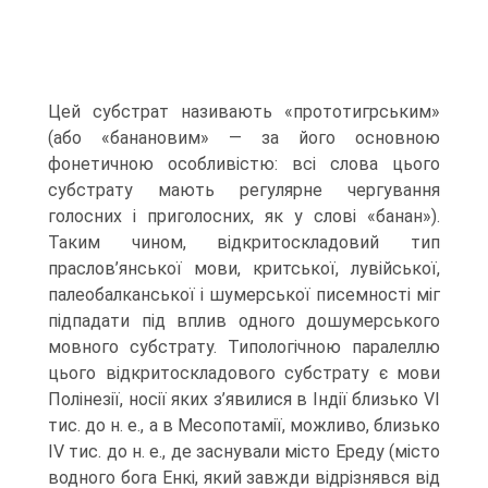
Цей субстрат назива­ють «прототигрським»
(або «банановим» — за його основною
фонетичною особ­ливістю: всі слова цього
субстрату мають регулярне чергування
голосних і приго­лосних, як у слові «банан»).
Таким чином, відкритоскладовий тип
праслов’янської мови, критської, лувійської,
палеобалканської і шумерської писемності міг
підпа­дати під вплив одного дошумерського
мовного субстрату. Типологічною паралел­лю
цього відкритоскладового субстрату є мови
Полінезії, носії яких з’явилися в Індії близько VI
тис. до н. е., а в Месопотамії, можливо, близько
IV тис. до н. е., де заснували місто Ереду (місто
водного бога Енкі, який завжди відрізнявся від