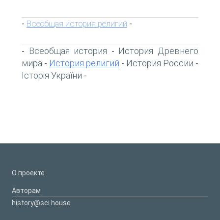
Всеобщая история религий
-
-
Всеобщая история
История Древнего
-
-
мира
История религий
История России
-
-
-
Історія України
-
О проекте
Авторам
history@sci.house