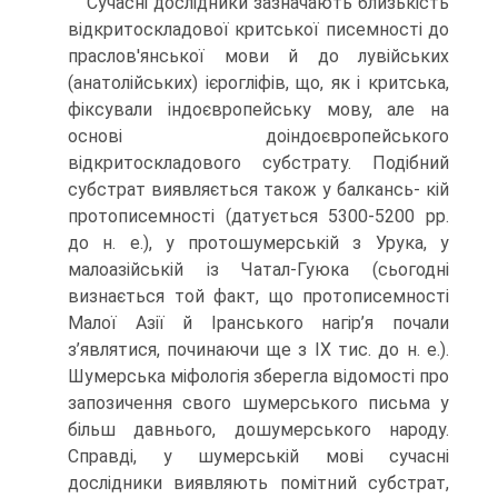
Сучасні дослідники зазначають близькість
відкритоскладової критської пи­семності до
праслов'янської мови й до лувійських
(анатолійських) ієрогліфів, що, як і критська,
фіксували індоєвропейську мову, але на
основі доіндоєвропейського
відкритоскладового субстрату. Подібний
субстрат виявляється також у балкансь- кій
протописемності (датується 5300-5200 рр.
до н. е.), у протошумерській з Уру­ка, у
малоазійській із Чатал-Гуюка (сьогодні
визнається той факт, що протописем­ності
Малої Азії й Іранського нагір’я почали
з’являтися, починаючи ще з IX тис. до н. е.).
Шумерська міфологія зберегла відомості про
запозичення свого шу­мерського письма у
більш давнього, дошумерського народу.
Справді, у шумерській мові сучасні
дослідники виявляють помітний субстрат,