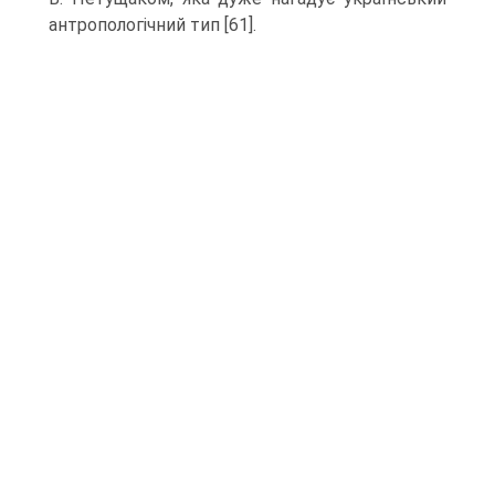
антропологічний тип [61].