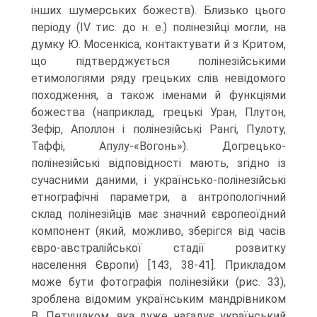
інших шумерських божеств). Близько цього
періоду (IV тис. до н. е.) полінезійці могли, на
думку Ю. Мосенкіса, контактувати й з Критом,
що підтверджується полі­незійськими
етимологіями ряду грецьких слів невідомого
походження, а також іменами й функціями
божества (наприклад, грецькі Уран, Плутон,
Зефір, Апол­лон і полінезійські Рангі, Пулоту,
Таффі, Апулу-«Вогонь»). Догрецько-
полінезійські відповідності мають, згідно із
сучасними даними, і українсько-полінезійські
етногра­фічні параметри, а антропологічний
склад полінезійців має значний європеоїдний
компонент (який, можливо, зберігся від часів
євро-австралійської стадії розвитку
населення Європи) [143, 38-41]. Прикладом
може бути фотографія полінезійки (рис. 33),
зроблена відомим українським мандрівником
В. Петущаком, яка дуже нагадує український