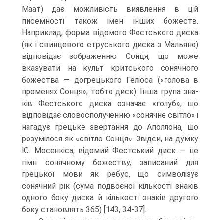
Маат) дає можливість виявлення в цій
писемності також імен інших божеств.
Наприклад, форма відомого Фестського диска
(як і свинцевого етруського диска з Мальяно)
відповідає зображенню Сонця, що може
вказувати на культ критського сонячного
божест­ва — догрецького Геліоса («голова в
променях Сонця», тобто диск). Інша група зна­
ків Фестського диска означає «голуб», що
відповідає словосполученню «сонячне світло» і
нагадує грецьке звертання до Аполлона, що
розумілося як «світло Сонця». Звідси, на думку
Ю. Мосенкіса, відомий Фестський диск — це
гімн сонячному бо­жеству, записаний для
грецької мови як ребус, що символізує
сонячний рік (сума подвоєної кількості знаків
одного боку диска й кількості знаків другого
боку ста­новлять 365) [143, 34-37].