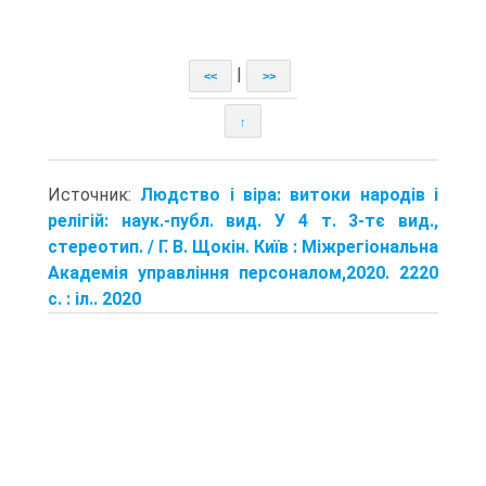
|
<<
>>
↑
Источник:
Людство і віра: витоки народів і
релігій: наук.-публ. вид. У 4 т. 3-тє вид.,
стереотип. / Г. В. Щокін. Київ : Міжрегіональна
Академія управління персоналом,2020. 2220
с. : іл.. 2020