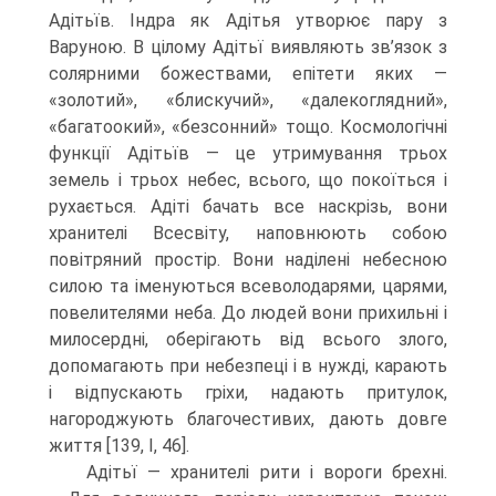
Адітьїв. Індра як Адітья утво­рює пару з
Варуною. В цілому Адітьї виявляють зв’язок з
солярними божествами, епітети яких —
«золотий», «блискучий», «далекоглядний»,
«багатоокий», «безсон­ний» тощо. Космологічні
функції Адітьїв — це утримування трьох
земель і трьох небес, всього, що покоїться і
рухається. Адіті бачать все наскрізь, вони
хранителі Всесвіту, наповнюють собою
повітряний простір. Вони наділені небесною
силою та іменуються всеволодарями, царями,
повелителями неба. До людей вони при­хильні і
милосердні, оберігають від всього злого,
допомагають при небезпеці і в нужді, карають
і відпускають гріхи, надають притулок,
нагороджують благочести­вих, дають довге
життя [139, I, 46].
Адітьї — хранителі рити і вороги брехні.