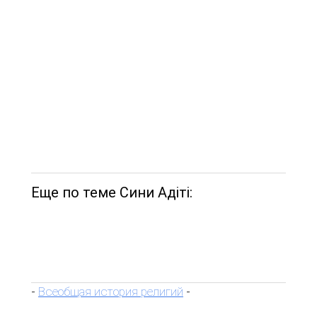
Еще по теме Сини Адіті:
Всеобщая история религий
-
-