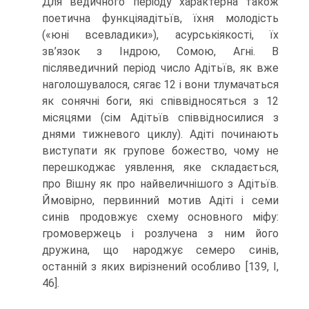
Для ведичного періоду характерна також
поетична функціяадітьїв, їхня молодість
(«юні всевладики»), асурськіякості, їх
зв’язок з Індрою, Сомою, Агні. В
післяведичний період число Адітьїв, як вже
наголошувалося, сягає 12 і вони тлумачаться
як сонячні боги, які співвідносяться з 12
місяцями (сім Адітьїв співвідносилися з
днями тижневого циклу). Адіті по­чинають
виступати як групове божество, чому не
перешкоджає уявлення, яке скла­дається,
про Вішну як про найвеличнішого з Адітьїв.
Ймовірно, первинний мотив Адіті і семи
синів продовжує схему основного міфу:
громовержець і розлучена з ним його
дружина, що народжує семеро синів,
останній з яких вирізнений особливо [139, I,
46].