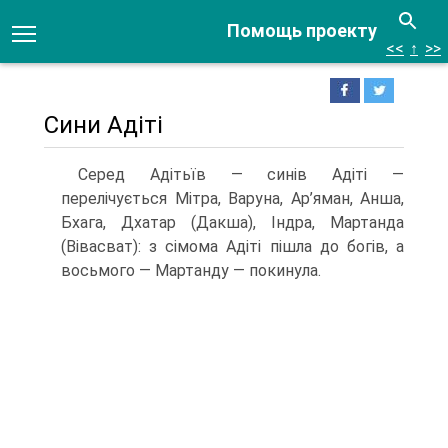
Помощь проекту
<<
↑
>>
Сини Адіті
Серед Адітьїв — синів Адіті —
перелічується Мітра, Варуна, Ар’яман, Анша,
Бхага, Дхатар (Дакша), Індра, Мартанда
(Вівасват): з сімома Адіті пішла до богів, а
вось­мого — Мартанду — покинула.