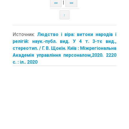
|
<<
>>
↑
Источник:
Людство і віра: витоки народів і
релігій: наук.-публ. вид. У 4 т. 3-тє вид.,
стереотип. / Г. В. Щокін. Київ : Міжрегіональна
Академія управління персоналом,2020. 2220
с. : іл.. 2020