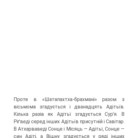
Проте в «Шатапахтха-брахмані» разом з
вісьмома згадується і дванадцять Адітьїв.
Кілька разів як Адітьї згадується Сур’я. В
Ріґведі серед інших Адітьїв присутній і Савітар.
В Атхарваведі Сонце і Місяць — Адітьї, Сонце —
син Адіті, а Вішну згадується у ряді інших