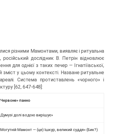
лися різни­ми Мамонтами, виявляє і ритуальна
д, російський дослідник В. Петрін відновлює
ння для однієї з таких печер — Ігнатіївської,
й зміст у цьому контексті. Назване ритуальне
реалі. Система протиставлень «чорного» і
ктуру [62, 647-648]:
«Червоне» панно
«Думузі долі водою вирішує»
«Могутній Мамонт — (це) Ішкур, великий суддя» (Бик?)