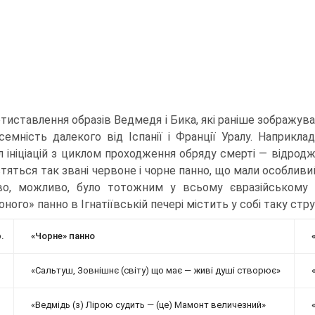
тиставлення образів Ведмедя і Бика, які раніше зображува
семність далекого від Іспанії і Фран­ції Уралу. Наприкла
л ініціацій з циклом проходження обряду смерті — відродже
стяться так звані червоне і чорне панно, що мали особливи
во, можливо, було тотожним у всьому євразійському а
ного» панно в Ігнатіївській печері містить у собі таку стру
.
«Чорне» панно
«Сальтуш, Зовнішнє (світу) що має — живі душі створює»
«Ведмідь (з) Лірою судить — (це) Мамонт величезний»