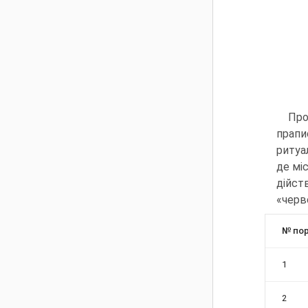
Про
прапи
ритуа
де мі
дійст
«черво
№ пор
1
2