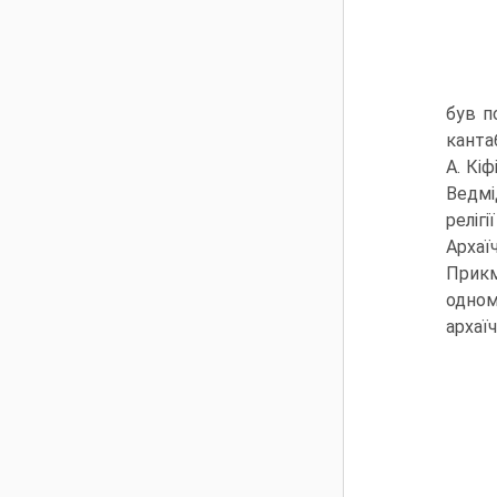
був п
канта
А. Кі
Ведмі
реліг
Арха­
Прикм
одном
архаїч