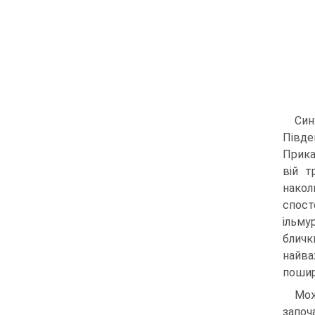
Син
Півде
Прикас
вій т
накол
спос
ільму
бличк
найва
пошир
Мож
започ