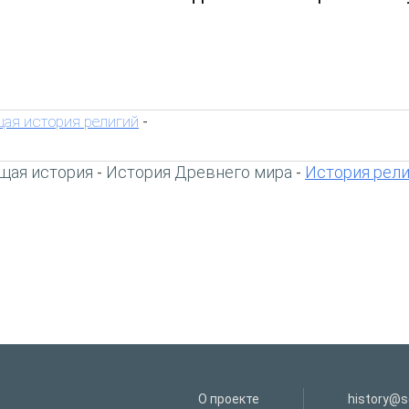
ая история религий
-
щая история
История Древнего мира
История рел
-
-
О проекте
history@s