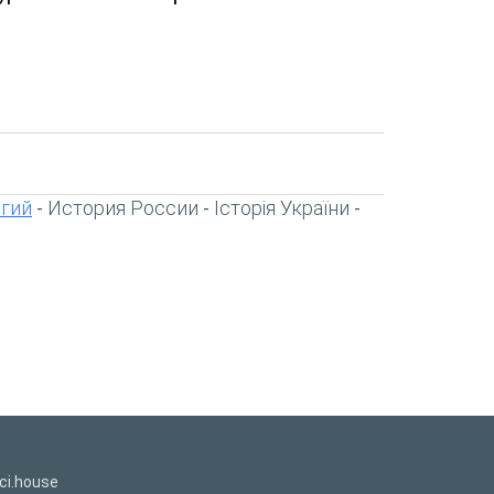
игий
История России
Історія України
-
-
-
ci.house