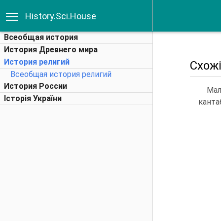
History.Sci.House
Всеобщая история
История Древнего мира
История религий
Схожі
Всеобщая история религий
История России
Мал
Історія України
кантаб