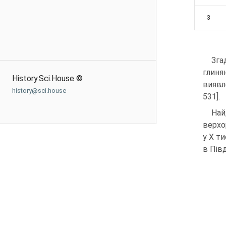
3
Зга
глиня
History.Sci.House ©
виявле
history@sci.house
531].
Най
верхор
у Х ти
в Пів