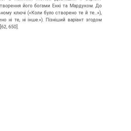
створення його богами Енкі та Мардуком. До
ому ключі («Коли було створено те й те...»),
 ні те, ні інше.»). Пізніший варіант згодом
62, 650].