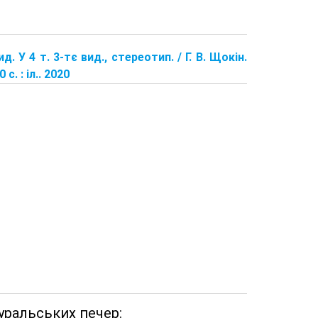
д. У 4 т. 3-тє вид., стереотип. / Г. В. Щокін.
. : іл.. 2020
уральських печер: