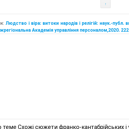
↑
ик:
Людство і віра: витоки народів і релігій: наук.-публ. ви
іжрегіональна Академія управління персоналом,2020. 2220 с
 теме Схожі сюжети франко-кантабрійських і 