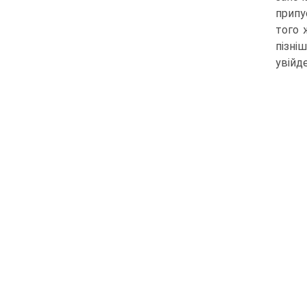
припу
того 
пізні
увійде