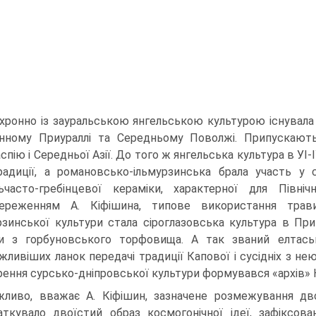
хронно із зауральською янгельською культурою існувала
нному Приураллі та Середньому Поволжі. При­пускают
пію і Середньої Азії. До того ж янгельська культура в УІ-І
радиції, а романовсько-ільмурзинська брала участь у с
ьчасто-гребінцевої кераміки, характерної для Північ
тереженням А. Кіфішина, типове використання трав
рзинської куль­тури стала сіроглазовська культура в При
и з горбуновського торфовища. А так званий елтаськ
жливіших ланок передачі традиції Капової і сусідніх з нею 
ення сурсько-дніпровської культу­ри формувався «архів» Ка
ливо, вважає А. Кіфішин, зазначене розмежування двох
аткувало двоїстий образ космогонічної ідеї, зафік­сова