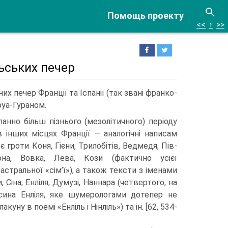
Помощь проекту
<<
↑
>>
ьських печер
их печер Франції та Іспанії (так звані франко-
еруа-Гураном.
панно більш пізнього (ме­золітичного) періоду
 інших місцях Франції — аналогічні написам
є гроти Коня, Гієни, Трилобітів, Ведмедя, Пів­
она, Вовка, Лева, Кози (фактично усієї
 астральної «сім’ї»), а також тексти з іменами
 Сіна, Енлі­ля, Думузі, Наннара (четвертого, на
сина Енліля, яке шуме­рологами дотепер не
куну в поемі «Енліль і Нінліль») та ін. [62, 534-