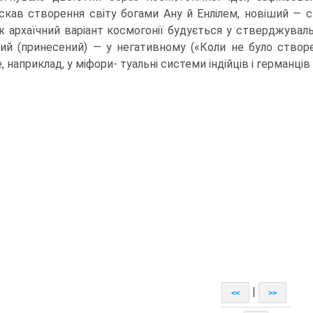
скав створення світу богами Ану й Енлілем, новіший — 
ж архаїчний варіант космогонії будується у стверджувальн
ший (принесений) — у негативному («Коли не було створено
, наприклад, у міфори- туальні системи індійців і германців [
|
<<
>>