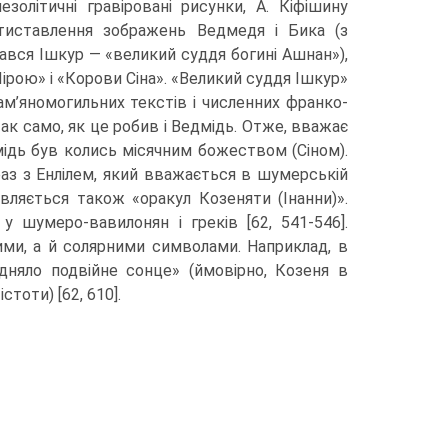
езолітичні гравіровані рисунки, А. Кіфішину
отиставлення зображень Ведмедя і Бика (з
вся Ішкур — «великий суддя богині Ашнан»),
ірою» і «Корови Сіна». «Великий суддя Ішкур»
кам’яномогильних текстів і численних франко-
так само, як це робив і Ведмідь. Отже, вважає
дмідь був колись мі­сячним божеством (Сіном).
раз з Енлілем, який вважається в шумерській
являється також «оракул Козеняти (Інанни)».
у шумеро-вавилонян і греків [62, 541-546].
ними, а й солярними символами. Наприклад, в
дняло подвійне сонце» (ймовірно, Козеня в
стоти) [62, 610].