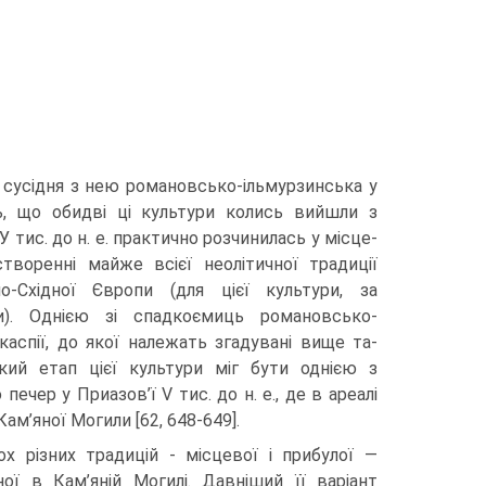
 сусідня з нею романовсько-ільмурзинська у
ь, що обидві ці культури колись вийшли з
У тис. до н. е. практично розчинилась у місце­
творенні майже всієї неолітичної традиції
­но-Східної Європи (для цієї культури, за
и). Однією зі спадкоємиць романовсько-
каспії, до якої належать згадувані вище та­
ий етап цієї культури міг бути однією з
печер у Приазов’ї V тис. до н. е., де в ареалі
м’яної Могили [62, 648-649].
 різних тради­цій - місцевої і прибулої —
ної в Кам’яній Могилі. Давніший її варіант