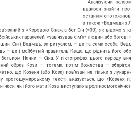
Аналізуючи палеом
вдало­ся знайти пр
останнім ототожнюва
а також «Ведмедя з Л
ов’язаний з «Коровою Сіна», а бог Сін (=30), як відомо з 
брійських паралелей, «зав’язував сім’я» людині або богові 
фішин, Сін і Ведмідь, за ритуалом, — це та сама особа: Ве
дь — це і майбутній правитель Кеша, що ріднить його об
ії батьком Нанни — Сіна. У піктографах цього періоду ви
їчний образ Кози — тотема, потім божества — зберігся 
етно, що Козеня (або Коза) пов’язані не тільки з лунар
у протошумерському тексті вказуєть­ся, що «Козеня пі
ні часи, як і його мати Коза, виступало в ролі космогонічної і