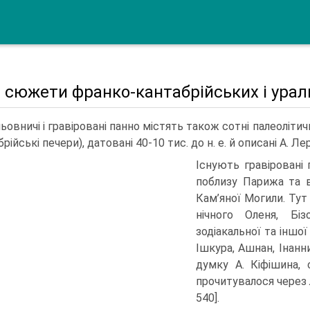
 сюжети франко-кантабрійських і урал
ьовничі і гравіровані панно містять також сотні палеолітичн
рійські печери), датовані 40-10 тис. до н. е. й описані А. Л
Існують гравіровані 
поблизу Парижа та в
Кам’яної Могили. Тут 
нічного Оленя, Біз
зодіакальної та іншої
Ішкура, Ашнан, Інанни,
думку А. Кіфішина, 
прочитувалося через ла
540].