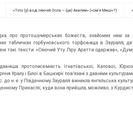
«Тіло (у) воді сяючій Осла — (це) Акилим» («сім’я Миші»?)
дка про протошумерських божеств, знайомих нам за «
них табличках горбуновського торфовища в Заураллі, дато
ні такі тексти: «Сяючий Уту Ліру Аратти одержав», «Думузі 
давніша протописемність Ігнатіївської, Капової, Юрюз
іччя Уралу і Білої в Башкирії пов’язані з давніми культура
с. до н. е. у Пів­денному Заураллі виникла янгельська культ
денному Прикаспії, куди вона прийшла, можливо, з Курдист