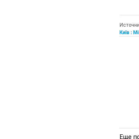
Источн
Київ : М
Еще по