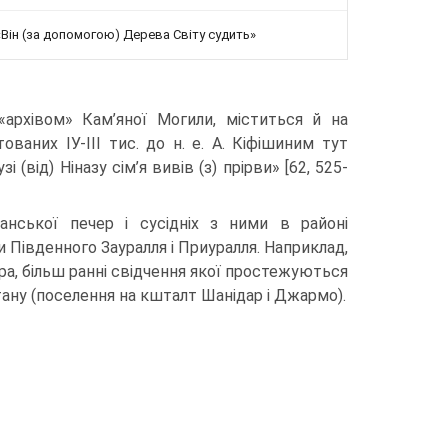
«Він (за допомогою) Дерева Світу судить»
архівом» Кам’яної Могили, міститься й на
ваних ІУ-ІІІ тис. до н. е. А. Кіфішиним тут
(від) Ніназу сім’я вивів (з) прірви» [62, 525-
анської печер і су­сідніх з ними в районі
ми Південного Зауралля і Приуралля. Наприклад,
ура, більш ранні свідчення якої просте­жуються
ану (поселення на кшталт Шанідар і Джармо).