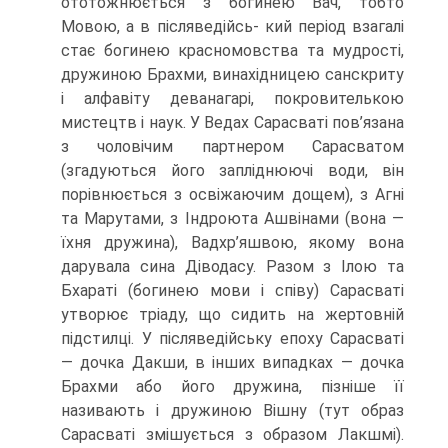
ототожнюється з богинею Вач, тобто
Мовою, а в післяведійсь- кий період взагалі
стає богинею красномовства та мудрості,
дружиною Брахми, винахідницею санскриту
і алфавіту деванагарі, покровителькою
мистецтв і наук. У Ведах Сарасваті пов’язана
з чоловічим партнером Сарасватом
(згадуються його запліднюючі води, він
порівнюється з освіжаючим дощем), з Агні
та Марутами, з Індроюта Ашвінами (вона —
їхня дружина), Вадхр’яшвою, якому вона
дарувала сина Діводасу. Разом з Ілою та
Бхараті (богинею мови і співу) Сарасваті
утворює тріа­ду, що сидить на жертовній
підстилці. У післяведійську епоху Сарасваті
— дочка Дакши, в інших випадках — дочка
Брахми або його дружина, пізніше її
називають і дружиною Вішну (тут образ
Сарасваті змішується з образом Лакшмі).