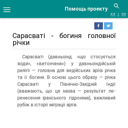
Помощь проекту
<<
↑
>>
Сарасваті - богиня головної
річки
Сарасваті (давньоінд. «що стосується
води», «витончена») у давньоіндійській
релігії — головна для ведійських аріїв річка
та її богиня. В основі цього образу — річка
Сарасваті у Північно-Західній Індії
(вважають, що ця назва — результат пе­
ренесення іранського гідроніма), важливий
рубіж в історії міграції аріїв.