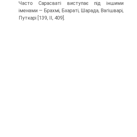
Часто Сара­сваті виступає під іншими
іменами — Брахмі, Бхараті, Шарада, Вагішварі,
Путкарі [139, II, 409].