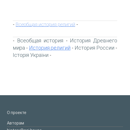
Всеобщая история религий
-
-
Всеобщая история
История Древнего
-
-
мира
История религий
История России
-
-
-
Історія України
-
О проекте
Авторам