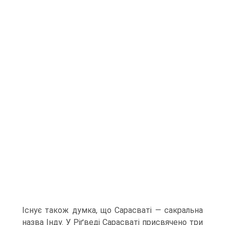
Існує також думка, що Сарасваті — сакральна
назва Інду. У Ріґведі Сарасваті присвячено три