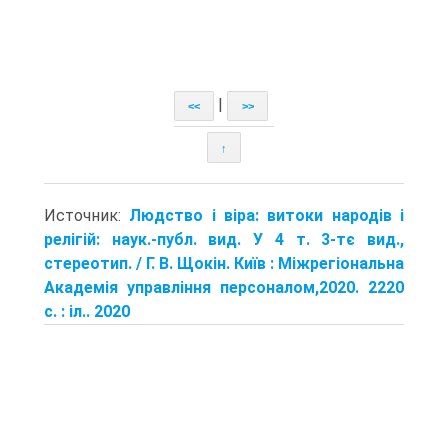
|
<<
>>
↑
Источник:
Людство і віра: витоки народів і
релігій: наук.-публ. вид. У 4 т. 3-тє вид.,
стереотип. / Г. В. Щокін. Київ : Міжрегіональна
Академія управління персоналом,2020. 2220
с. : іл.. 2020