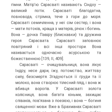
гімни. Матір’ю Сарасваті називають Сіндху —
великий потік. Сарасваті бла­годатна,
повновода, стрімка, тече з гори до моря.
Сарасваті семичленна, у неї сім сестер, і вона
— мати потоків, краща з матерів, річок і богинь.
Вона — дочка Павіру (блискавки) та дружина
героя Сарасвата. Сарасваті заповнює
повітряний і всі інші простори. Вона
називається одночасно асурською та
божественною [139, II, 409].
Сарасваті — очищувальниця, вона лікує
Індру, несе дари, їжу, потомство, життєву
силу, безсмертя. Згадуються її груди та її
молоко, вона створює тілесний плід, і вона ж
вбивця ворогів. У Сарасваті золота
колісниця, вона багата кіньми, захищає
співаків, пов’язана з поезією, і вона — богиня
священної мови. Вже в Брах­манах Сарасваті