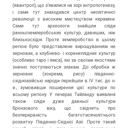
(явантроп), що з’явилися на зорі антропогенезу,
і саме тут знаходився центр неолітичної
революції з високим мистецтвом кераміки.
Саме тут археологи знайшли сліди
ранньоземлеробських культур, давніших, ніж
близькосхідні. Проте землеробс­тво в цьому
регіоні було представлене вирощуванням не
зернових, а клубнево- і коре­неплідних культур
(особливо таро і ямса), які за своїми якостями
значно поступають­ся злакам. До обробки ж
зернових (зокрема, рису) південно-
східноазійські народи перейшли в IV тис. до н.
е., зумовивши поширення цієї культури по
всьому регіо­ну. У печерах Тайланду виявлені
також сліди дуже давньої культури
бронзового віку, що свідчить про
безперервність багатотисячолітнього
розвитку Південно-Східної Азії. Проте такий