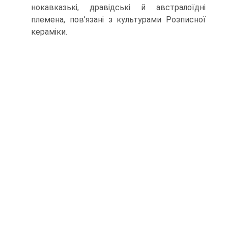
нокавказькі, дравідські й австралоїдні
племена, пов’язані з культурами Розписної
кераміки.