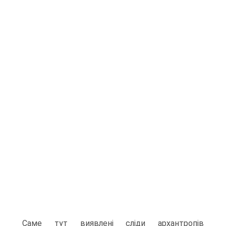
Саме тут виявлені сліди архан­тропів