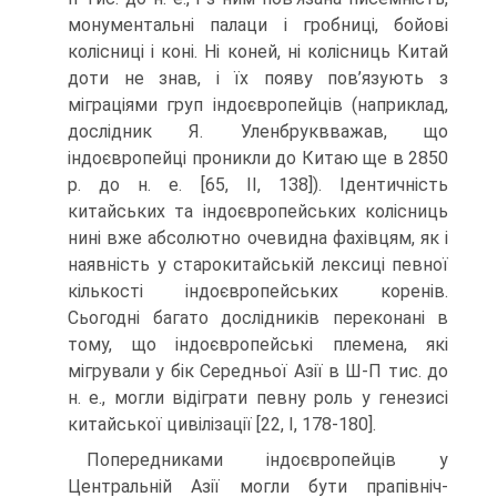
монументальні палаци і гробниці, бойові
колісниці і коні. Ні коней, ні колісниць Китай
доти не знав, і їх появу пов’язують з
міграціями груп індоєвропейців (наприклад,
дослідник Я. Уленбруквважав, що
індоєвропейці проникли до Китаю ще в 2850
р. до н. е. [65, II, 1З8]). Ідентичність
китайських та індоєвропейських колісниць
нині вже абсолют­но очевидна фахівцям, як і
наявність у старокитайській лексиці певної
кількості індоєвропейських коренів.
Сьогодні багато дослідників переконані в
тому, що ін­доєвропейські племена, які
мігрували у бік Середньої Азії в Ш-П тис. до
н. е., могли відіграти певну роль у генезисі
китайської цивілізації [22, I, 178-180].
Попередниками індоєвропейців у
Центральній Азії могли бути прапівніч-