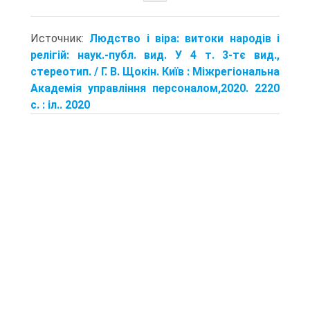
Источник:
Людство і віра: витоки народів і
релігій: наук.-публ. вид. У 4 т. 3-тє вид.,
стереотип. / Г. В. Щокін. Київ : Міжрегіональна
Академія управління персоналом,2020. 2220
с. : іл.. 2020