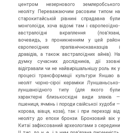
центром незернового землеробського
неоліту. Переважа­ючим расовим типом на
старокитайській рівнині спрадавна були
монголоїди, хоча відомі там і європеоїдно-
австралоїдні вкраплення (пов’язані,
вочевидь, з проникнен­ням у цей район
європеоїдних прапівнічнокавказців і
дравідів, а також австралоїд­них айнів). На
думку сучасних дослідників, дії ззовні
відігравали чи не найвирі­шальнішу роль як у
процесі трансформації культури Яншао в
неоліт чорно-сірої кераміки Луншаньсько-
луншаноїдного типу (для якого були
характерні близькосхідні види злаків —
пшениця, ячмінь і породи свійської худоби —
корова, вівця, коза), так і при переході від
неоліту до епохи бронзи. Бронзовий вік у
Китаї зафіксований ар­хеологами з середини
II тис. до н. е., і з ним пов’язана писемність,