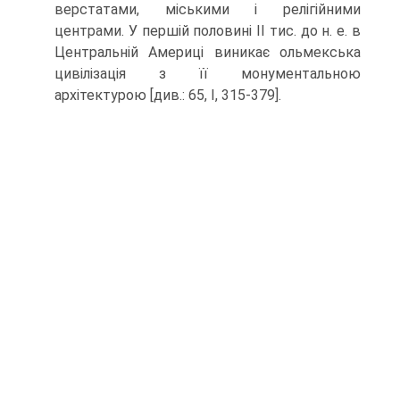
верстатами, міськими і релігійними
центрами. У першій половині II тис. до н. е. в
Центральній Америці виникає ольмекська
цивілізація з її монументальною
архітектурою [див.: 65, I, 315-379].