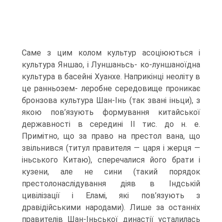
Саме з цим колом культур асоціюються і
культура Яншао, і Луншаньсь- ко-луншаноїдна
культура в басейні Хуанхе. Наприкінці неоліту в
це ранньозем- леробне середовище проникає
бронзова культура Шан-Інь (так звані іньци), з
якою пов’язують формування китайської
державності в середині II тис. до н. е.
Примітно, що за право на престол вана, що
звільнився (титул правителя — царя і жерця —
іньського Китаю), сперечалися його брати і
кузени, але не сини (такий порядок
престолонаслідування діяв в Індській
цивілізації і Еламі, які пов’язують з
дравідійськими народами). Лише за останніх
правителів Шан-Іньської династії усталилась