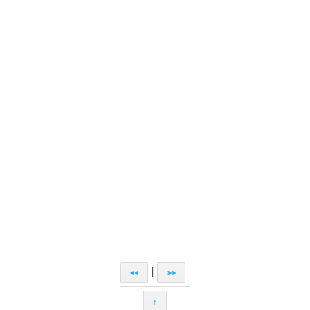
|
<<
>>
↑