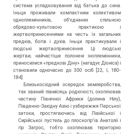
система успадковування від батька до сина.
Іньци проживали компак­тним колективом
одноплемінників, об’єднаних спільною
обрядово-культовою практикою і
жертвопринесеннями на честь їх загальних
предків, богів і духів. Іньци практикували і
людські жертвопринесення. Ці людські
жертви, найчастіше по­лонені іноплемінники,
приносилися «предкові Діну» (нагадує Діоніса) і
становили одночасно до 300 осіб [22, I, 180-
184].
Близькосхідний осередок землеробства,
так званий півмісяць родючості, охоплював
частину Північної Африки (долина Нілу),
Південно-Західну Азію і уз­бережжя Перської
затоки, простягаючись від Лівійської і
Сирійської пустель до плоскогір’їв Анатолії і
гір Загрос, тобто охоплював територію