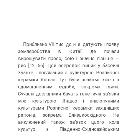
Приблизно VII тис. до н. е. датують і появу
землеробства в Китаї, де почали
вирощувати просо, сою і значно пізніше —
рис [12, 66]. Цей осередок виник у басейні
Хуанхе і пов’язаний з культурою Розписної
кераміки Яншао. Тут були знайомі вже і з
одомашненням худоби, зокрема свині.
Сучасні дослідники бачать генетичні зв’яз­ки
між культурою Яншао і аналогічними
культурами Розписної кераміки західніших
регіонів, зокрема Близькосхідного. Не
виключений також зв’язок цього кола
культур з Південно-Східноазійським