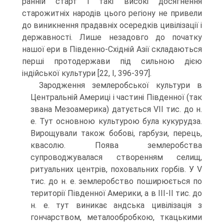
ранній старт і такі високі досягнення
старожитніх народів цього регіону не привели
до виникнення прадавніх осередків цивілізації і
державності. Лише незадовго до початку
нашої ери в Південно-Східній Азії складаються
перші протодержави під сильною дією
індійської культури [22, I, 396-397].
Зародження землеробської культури в
Центральній Америці і частині Пів­денної (так
звана Мезоамерика) датується VII тис. до н.
е. Тут основною культурою була кукурудза.
Вирощували також бобові, гарбузи, перець,
квасолю. Поява земле­робства
супроводжувалася створенням селищ,
ритуальних центрів, поховальних горбів. У V
тис. до н. е. землеробство поширюється по
території Південної Аме­рики, а в III-II тис. до
н. е. тут виникає андська цивілізація з
гончарством, метало­обробкою, ткацькими