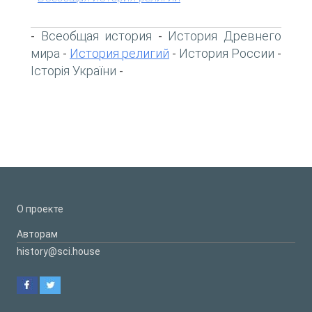
Всеобщая история
История Древнего
-
-
мира
История религий
История России
-
-
-
Історія України
-
О проекте
Авторам
history@sci.house