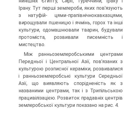
нинішніх Єгипту, Сирії, Туреччини, Іраку і
Ірану. Тут перші землероби, яких пов’язують
з натуфій- цями-прапівнічнокавказцями,
вирощували пшеницю і ячмінь, горох та інші
культури, одомашнювали тварин, будували
протоміста, розвивали писемність і
мистецтво.
Між ранньоземлеробськими центрами
Передньої і Центральної Азії, пов’язаних з
культурою розписної кераміки, розвивалися
і ранньоземлеробські культури Середньої
Азії, що виявляють спорідненість як з
названими центрами, так і з Трипільською
працивілізацією. Розвиток прадавніх центрів
землеробської культури показано на рис. 4.