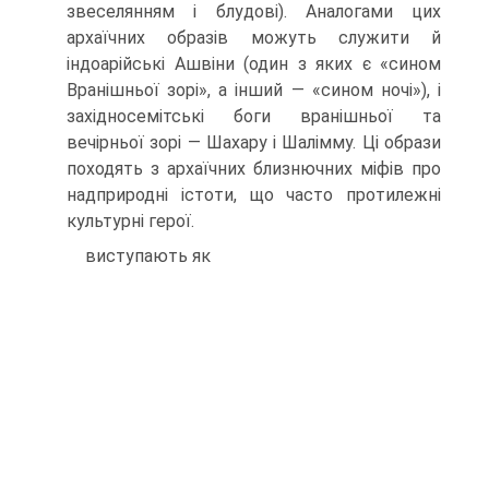
звеселянням і блудові). Ана­логами цих
архаїчних образів можуть служити й
індоарійські Ашвіни (один з яких є «сином
Вранішньої зорі», а інший — «сином ночі»), і
західносемітські боги вранішньої та
вечірньої зорі — Шахару і Шалімму. Ці образи
походять з ар­хаїчних близнючних міфів про
надприродні істоти, що часто протилежні
культурні герої.
виступають як