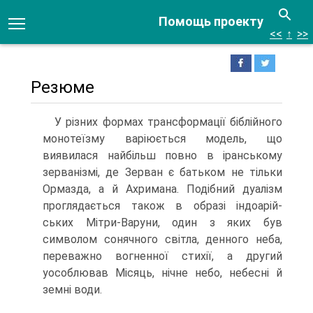
Помощь проекту
<<
↑
>>
Резюме
У різних формах трансформації біблійного
монотеїзму варіюється модель, що
виявилася найбільш повно в іранському
зерванізмі, де Зерван є батьком не тільки
Ормазда, а й Ахримана. Подібний дуалізм
проглядається також в образі індоарій-
ських Мітри-Варуни, один з яких був
символом сонячного світла, денного неба,
переважно вогненної стихії, а другий
уособлював Місяць, нічне небо, небесні й
земні води.