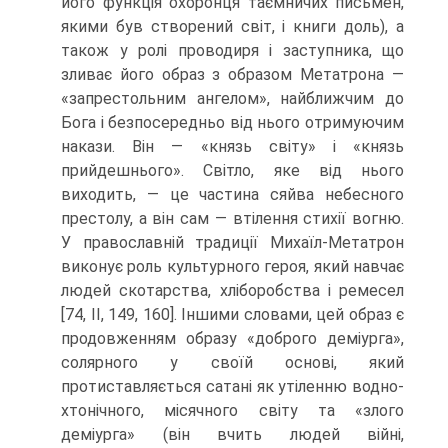
його функція охоронця таєм­ничих письмен,
якими був створений світ, і книги доль), а
також у ролі прово­диря і заступника, що
зливає його образ з образом Метатрона —
«запрестольним ангелом», найближчим до
Бога і безпосередньо від нього отримуючим
накази. Він — «князь світу» і «князь
прийдешнього». Світло, яке від нього
виходить, — це частина сяйва небесного
престолу, а він сам — втілення стихії вогню.
У право­славній традиції Михаїл-Метатрон
виконує роль культурного героя, який на­вчає
людей скотарства, хліборобства і ремесел
[74, II, 149, 160]. Іншими слова­ми, цей образ є
продовженням образу «доброго деміурга»,
солярного у своїй основі, який
протиставляється сатані як утіленню водно-
хтонічного, місячного світу та «злого
деміурга» (він вчить людей війні,