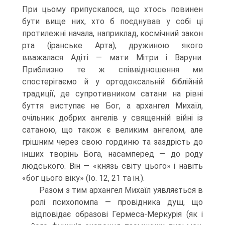
При цьому припускалося, що хтось повинен
бути вище них, хто б поєднував у собі ці
протилежні начала, наприклад, космічний закон
рта (іранське Арта), дружиною якого
вважалася Адіті — мати Мітри і Варуни.
Приблизно те ж співвідношення ми
спостерігаємо й у ортодоксальній біблійній
традиції, де су­противником сатани на рівні
буття виступає не Бог, а архангел Михаїл,
очільник добрих ангелів у священній війні із
сатаною, що також є великим ангелом, але
грішним через свою гординю та заздрість до
інших творінь Бога, насамперед — до роду
людського. Він — «князь світу цього» і навіть
«бог цього віку» (Іо. 12, 21 та ін.).
Разом з тим архангел Михаїл уявляється в
ролі психопомпа — провідника душ, що
відповідає образові Гермеса-Меркурія (як і