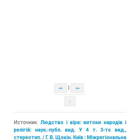
|
<<
>>
↑
Источник:
Людство і віра: витоки народів і
релігій: наук.-публ. вид. У 4 т. 3-тє вид.,
стереотип. / Г. В. Щокін. Київ : Міжрегіональна