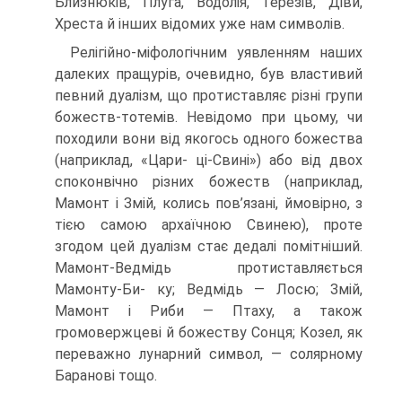
Близнюків, Плуга, Водолія, Терезів, Діви,
Хреста й інших відомих уже нам символів.
Релігійно-міфологічним уявленням наших
далеких пращурів, очевидно, був властивий
певний дуалізм, що протиставляє різні групи
божеств-тотемів. Невідо­мо при цьому, чи
походили вони від якогось одного божества
(наприклад, «Цари- ці-Свині») або від двох
споконвічно різних божеств (наприклад,
Мамонт і Змій, колись пов’язані, ймовірно, з
тією самою архаїчною Свинею), проте
згодом цей дуалізм стає дедалі помітніший.
Мамонт-Ведмідь протиставляється
Мамонту-Би- ку; Ведмідь — Лосю; Змій,
Мамонт і Риби — Птаху, а також
громовержцеві й боже­ству Сонця; Козел, як
переважно лунарний символ, — солярному
Баранові тощо.