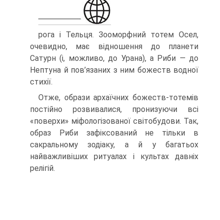
рога і Тельця. Зооморфний тотем Осел,
очевидно, має відношення до планети
Сатурн (і, можливо, до Урана), а Риби — до
Нептуна й пов’язаних з ним божеств водної
стихії.
Отже, образи архаїчних божеств-тотемів
постійно розвивалися, пронизуючи всі
«поверхи» міфологізованої світобудови. Так,
образ Риби зафіксований не тіль­ки в
сакральному зодіаку, а й у багатьох
найважливіших ритуалах і культах давніх
релігій.