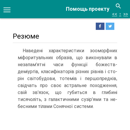
Помощь проекту
<<
↑
>>
Резюме
Наведені характеристики зооморфних
міфоритуальних образів, що виконували в
незапам’ятні часи функції божеств-
деміургів, класифікаторів різних рівнів і сто­
рін світобудови, тотемів і першопредків,
свідчать про своє астральне походження,
свій зв’язок, що губиться в глибині
тисячоліть, з галактичними сузір’ями та не­
бесними тілами Сонячної системи.