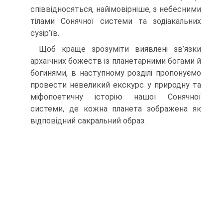
співвідносяться, найімовірніше, з небесними
тілами Сонячної системи та зодіакальних
сузір’їв.
Щоб краще зрозуміти виявлені зв’язки
архаїчних божеств із планетарними богами й
богинями, в наступному розділі пропонуємо
провести невеликий екс­курс у природну та
міфопоетичну історію нашої Сонячної
системи, де кожна пла­нета зображена як
відповідний сакральний образ.