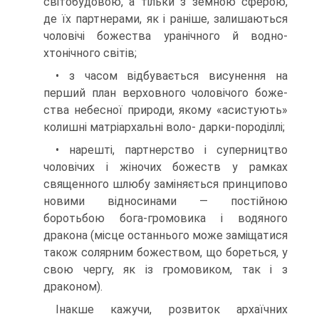
світобудовою, а тільки з земною сферою,
де їх партнерами, як і раніше, залишаються
чоловічі божества уранічного й водно-
хтонічного світів;
• з часом відбувається висунення на
перший план верховного чоловічого боже­
ства небесної природи, якому «асистують»
колишні матріархальні воло- дарки-породіллі;
• нарешті, партнерство і суперництво
чоловічих і жіночих божеств у рам­ках
священного шлюбу заміняється принципово
новими відносинами — постійною
боротьбою бога-громовика і водяного
дракона (місце останньо­го може заміщатися
також солярним божеством, що бореться, у
свою чергу, як із громовиком, так і з
драконом).
Інакше кажучи, розвиток архаїчних