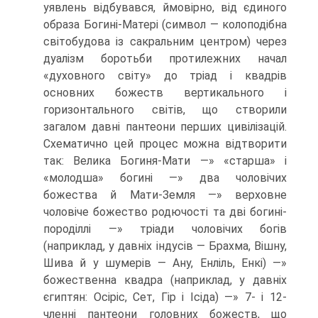
уявлень відбувався, ймовірно, від єди­ного
образа Богині-Матері (символ — колоподібна
світобудова із сакральним центром) через
дуалізм боротьби протилежних начал
«духовного світу» до тріад і квадрів
основних божеств вертикального і
горизонтального світів, що створи­ли
загалом давні пантеони перших цивілізацій.
Схематично цей процес можна відтворити
так: Велика Богиня-Мати —» «старша» і
«молодша» богині —» два чо­ловічих
божества й Мати-Земля —» верховне
чоловіче божество родючості та дві богині-
породіллі —» тріади чоловічих богів
(наприклад, у давніх індусів — Брахма, Вішну,
Шива й у шумерів — Ану, Енліль, Енкі) —»
божественна квадра (наприклад, у давніх
єгиптян: Осіріс, Сет, Гір і Ісіда) —» 7- і 12-
членні пантеони головних бо­жеств, що