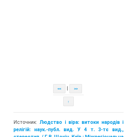
|
<<
>>
↑
Источник:
Людство і віра: витоки народів і
релігій: наук.-публ. вид. У 4 т. 3-тє вид.,
стереотип. / Г. В. Щокін. Київ : Міжрегіональна