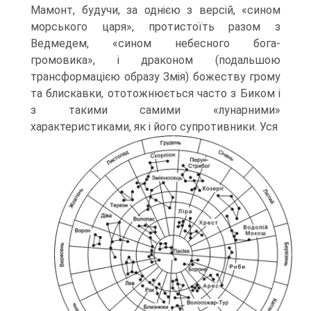
Мамонт, будучи, за однією з версій, «сином
морського царя», протистоїть разом з
Ведмедем, «сином небесного бога-
громовика», і драконом (подальшою
трансфор­мацією образу Змія) божеству грому
та блискавки, ототожнюється часто з Биком і
з такими самими «лунарними»
характеристиками, як і його супротивники. Уся