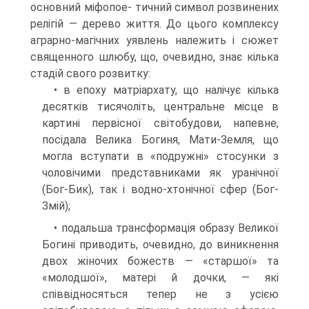
основний міфопое- тичний символ розвинених
релігій — дерево життя. До цього комплексу
аграр­но-магічних уявлень належить і сюжет
священного шлюбу, що, очевидно, знає кілька
стадій свого розвитку:
• в епоху матріархату, що налічує кілька
десятків тисячоліть, центральне місце в
картині первісної світобудови, напевне,
посідала Велика Богиня, Мати-Земля, що
могла вступати в «подружні» стосунки з
чоловічими представниками як уранічної
(Бог-Бик), так і водно-хтонічної сфер (Бог-
Змій);
• подальша трансформація образу Великої
Богині приводить, очевидно, до виникнення
двох жіночих божеств — «старшої» та
«молодшої», матері й дочки, — які
співвідносяться тепер не з усією