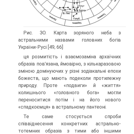
Рис. ЗО. Карта зоряного неба з
астральними назвами головних богів
України-Русі [49; 66]
ця розмитість і взаємозаміна архаїчних
образів пов’язана, ймовірно, з кількаразо­вою
зміною домінуючих у різні зодіакальні епохи
божеств, що мають подеколи про­тилежну
природу. Проте «подвиги» й «життя»
колишнього «головного бога» мог­ли
переноситися потім і на його нового
«спадкоємця» в астральному пантеоні.
Те саме стосується спроби
співвіднесення конкретних астрально-
тотемних образів з тими або іншими