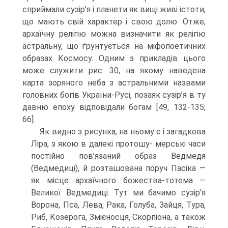
сприймали сузір’я і планети як вищі живі істоти,
що мають свій характер і свою долю. Отже,
архаїчну релігію можна визначити як релігію
астральну, що ґрунтується на міфопоетичних
образах Кос­мосу. Одним з прикладів цього
може служити рис. 30, на якому наведена
карта зоряного неба з астральними назвами
головних богів України-Русі, позаяк сузір’я в ту
давню епоху відповідали богам [49, 132-135;
66].
Як видно з рисунка, на ньому є і загадкова
Ліра, з якою в далекі протошу- мерські часи
постійно пов’язаний образ Ведмедя
(Ведмедиці), й розташована поруч Пасіка —
як місце архаїчного божества-тотема —
Великої Ведмедиці. Тут ми бачимо сузір’я
Ворона, Пса, Лева, Рака, Голуба, Зайця, Тура,
Риб, Козерога, Змієносця, Скорпіона, а також