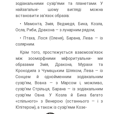
зодіакальними сузір’ями та планетами. У
найзагальні- шому вигляді можна
встановити зв’язок образів:
• Мамонта, Змія, Ведмедя, Бика, Козла,
Осла, Риби, Дракона — з лунарним рядом;
• Птаха, Лося (Оленя), Барана, Лева — із
солярним.
Крім того, простежується взаємозв’язок
між зооморфними міфоритуальни- ми
образами Змія, Дракона, Мурахи та
Крокодила з Чумацьким Шляхом, Лева — із
Сонцем й однойменним зодіакальним
сузір’ям, Вовка — з Марсом і, можливо,
сузір’ям Стрільця, Барана — із зодіакальним
сузір’ям Овна. У Козла й Бика багато
«спільного» з Венерою (останнього — і з
Юпітером), а також із сузір’ями Козе-