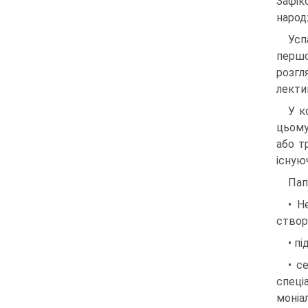
Зафік
народж
Усп
перш
розгл
лекти
У к
цьому
або т
існую
Пап
• Н
створ
• п
• с
спеці
моніа