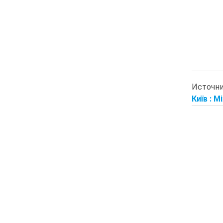
Источн
Київ : М