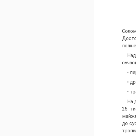
Солом
Досто
полін
Над
сучас
• п
• др
• тр
На 
25 ти
майже
до су
тропі