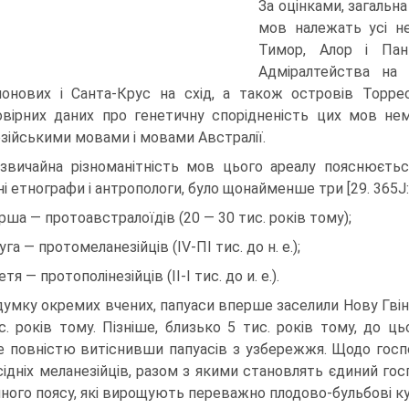
За оцінками, за­гальн
мов належать усі не
Тимор, Алор і Пант
Адміралтейства на п
онових і Санта-Крус на схід, а також островів Торрес
вірних даних про генетичну спорідненість цих мов нем
езійськими мовами і мо­вами Австралії.
звичайна різноманітність мов цього ареалу пояснюєтьс
ні етнографи і антропологи, було щонай­менше три [29. 365J:
ерша — протоавстралоїдів (20 — 30 тис. років тому);
уга — протомеланезійців (IV-ПІ тис. до н. е.);
етя — протополінезійців (II-І тис. до и. е.).
думку окремих вчених, папуаси вперше заселили Нову Гвінею
с. років тому. Пізніше, близько 5 тис. років тому, до ць
 повністю витіснивши папуасів з узбережжя. Щодо госпо
сідніх меланезійців, разом з якими становлять єдиний гос
чного поясу, які вирощують переважно плодово-бульбові кул