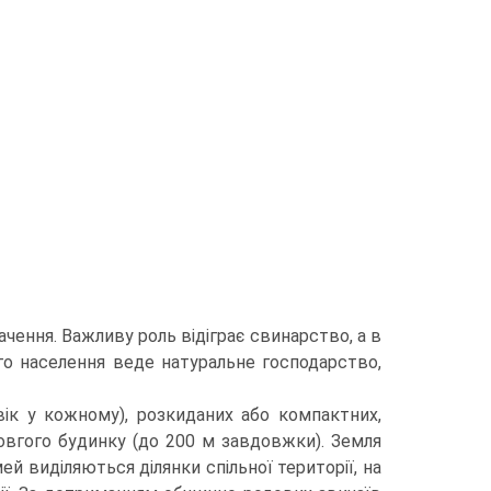
чення. Важли­ву роль відіграє свинарство, а в
о населення веде натуральне господарство,
к у кожно­му), розкиданих або компактних,
довгого будинку (до 200 м завдовжки). Земля
ей виділяються ділянки спільної території, на