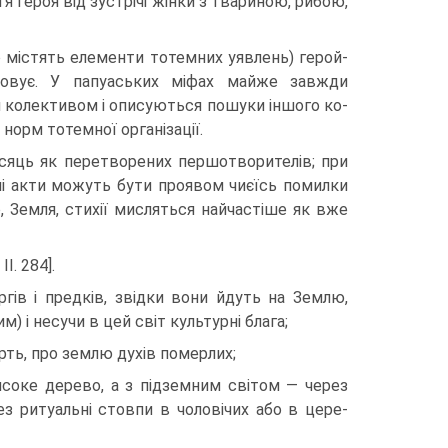
тя героя від зустрічі жінки з твариною, рибою,
о містять еле­менти тотемних уявлень) герой-
зовує. У папуаських міфах майже завжди
м колективом і описуються пошуки іншого ко­
норм тотем­ної організації.
сяць як пе­ретворених першотворителів; при
чні акти можуть бути проявом чиєїсь помилки
бо, Земля, стихії мисляться найчастіше як вже
I. 284].
гів і предків, звідки вони йдуть на Землю,
) і несучи в цей світ культурні блага;
рть, про землю духів померлих;
соке дере­во, а з підземним світом — через
рез ритуальні стовпи в чоловічих або в цере­