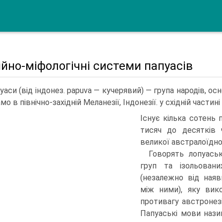
ійно-міфологічні системи папуасів
уаси (від індонез. papuva — кучерявий) — група народів, ос
мо в північно-західній Меланезії, Індо­незії. у східній части
Існує кілька сотень 
тисяч до десятків 
великої австралоїдної 
Говорять лопуась
груп та ізольо­ва
(незалежно від наявн
між ними), яку вик
противагу австронез
Па­пуаські мови наз