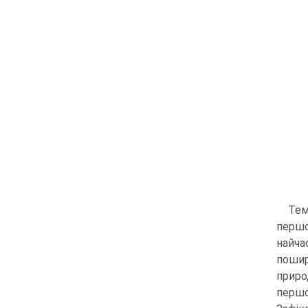
Тем
першо
найча
пошир
приро
першо