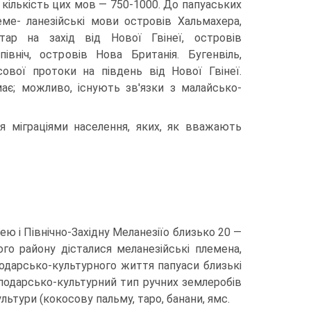
а кількість цих мов — 750-1000. До папуаських
ме- ланезійські мови островів Хальмахера,
ар на захід від Нової Гвінеї, островів
івніч, островів Нова Британія. Бугенвіль,
ової протоки на південь від Нової Гвінеї.
ає; можливо, існують зв'язки з малайсько-
я міграціями населення, яких, як вважають
 і Пів­нічно-Західну Меланезіїо близько 20 —
ого району дісталися меланезійські племена,
дарсько-культурного життя папу­аси близькі
по­дарсько-культурний тип ручних землеробів
ьтури (кокосову пальму, таро, банани, ямс.