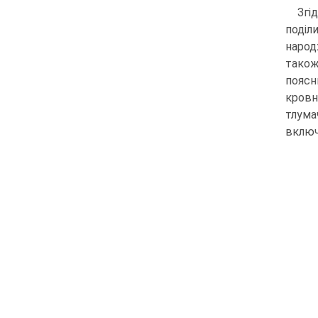
Згі
поділ
народ
також
поясн
кровн
тлума
включ