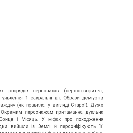
 розрядів персо­нажів (першотворителі,
 уявлення 1 сакральні дії. Образи деміургів
вжди» (як правило, у вигляді Старої). Дуже
. Окремим персонажам притаманна дуальна
, Сонце і Місяць. У міфах про походження
едки вийшли із Землі й персоніфікують її.