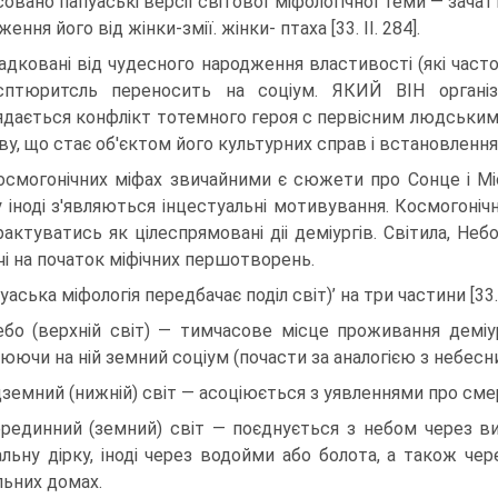
совано папуаські версії світової міфологічної теми — зачат
ення його від жінки-змії. жінки- птаха [33. II. 284].
адковані від чудесного народження властивості (які част
сптюритсль переносить на соціум. ЯКИЙ ВІН органі
ядається конфлікт тотем­ного героя с первісним людськи
ву, що стає об'єктом його культурних справ і встановлення 
осмогонічних міфах звичайними є сюжети про Сонце і Мі
 іноді з'являються інцестуальні мотиву­вання. Космогоні
рактува­тись як цілеспрямовані діі деміургів. Світила, Не
чі на початок міфічних першотворень.
уаська міфологія передбачає поділ світ)’ на три частини [33. I
ебо (верхній світ) — тимчасове місце проживання деміур
юючи на ній земний соціум (почасти за аналогією з небесним
ідземний (нижній) світ — асоціюється з уявленнями про сме
ерединний (земний) світ — поєднується з небом через ви
альну дірку, іноді через водой­ми або болота, а також че
льних домах.