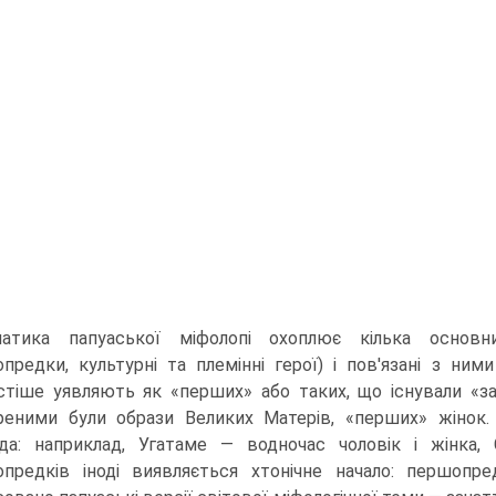
атика папуаської міфолопі охоплює кілька основних
предки, культурні та племінні герої) і пов'язані з ними
стіше уявляють як «перших» або таких, що існували «за
еними були образи Великих Матерів, «перших» жінок
да: наприклад, Угатаме — водночас чо­ловік і жінка
предків іноді ви­являється хтонічне начало: першопр