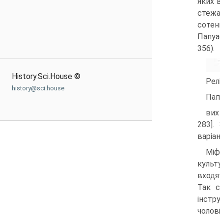
яких 
стежа
сотен
Папуа
356).
History.Sci.House ©
Рел
history@sci.house
Пап
вих
283].
варіан
Міф
культ
входя
Так с
інстр
чолові