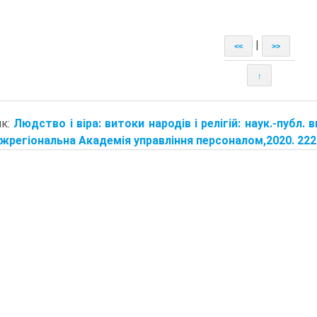
|
<<
>>
↑
ик:
Людство і віра: витоки народів і релігій: наук.-публ. ви
іжрегіональна Академія управління персоналом,2020. 2220 с