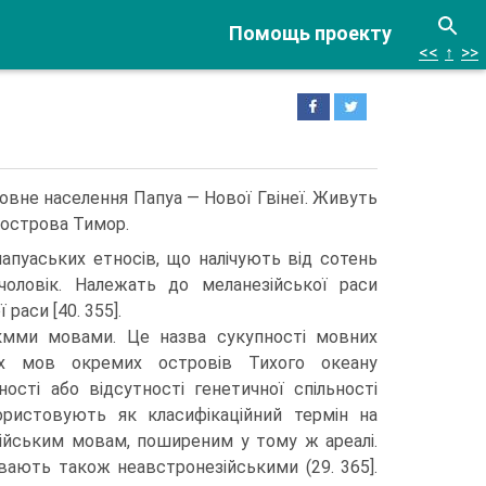
Помощь проекту
<<
↑
>>
новне населен­ня Папуа — Нової Гвінеї. Живуть
ні острова Тимор.
папуаських етносів, що налічують від сотень
чоловік. Належать до меланезійської раси
раси [40. 355].
кмми мовами. Це назва сукупності мовних
них мов окремих островів Тихого океану
ості або відсут­ності генетичної спільності
ористовують як класифікаційний термін на
ійським мовам, поширеним у тому ж ареалі.
ивають також неавстронезійськими (29. 365].