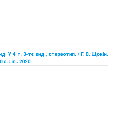
д. У 4 т. 3-тє вид., стереотип. / Г. В. Щокін.
. : іл.. 2020