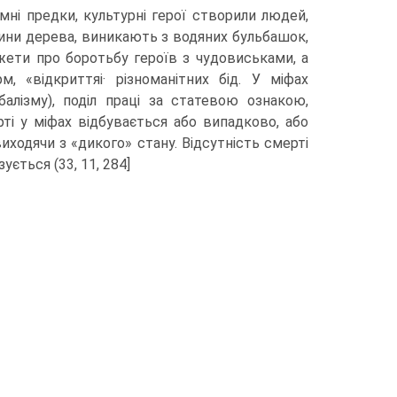
емні предки, культурні герої створили людей,
вини дерева, виникають з водяних бульбашок,
южети про боротьбу ге­роїв з чудовиськами, а
 «відкриттяі· різноманітних бід. У міфах
алізму), поділ праці за статевою ознакою,
рті у міфах відбувається або випадково, або
иходячи з «дикого» стану. Відсутність смерті
ується (33, 11, 284]