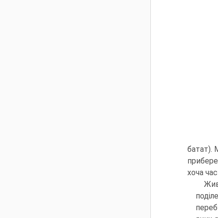
ба­тат)
прибере
хоча ча
Жив
поділ
переб