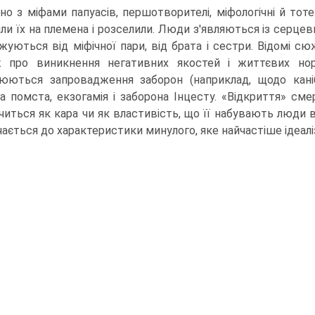
дно з міфами папуасів, першотворителі, міфологічні й тот
или їх на племена і розселили. Люди з'являються із серце
жу­ються від міфічної пари, від брата і сестри. Відомі с
 про виникнення негативних якостей і життєвих норм,
юються запровадження за­борон (наприклад, щодо каніб
а помста, екзогамія і заборона Інцесту. «Відкриття» сме
читься як кара чи як властивість, що її набувають люди в
ається до характерис­тики минулого, яке найчастіше ідеаліз