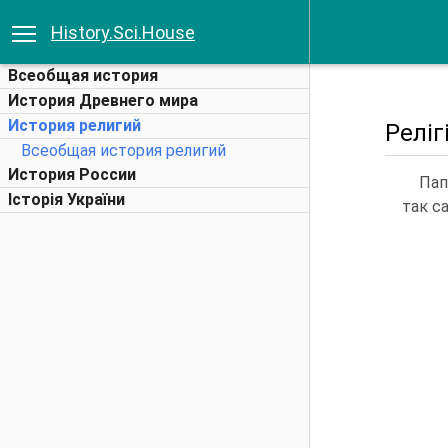
History.Sci.House
Всеобщая история
История Древнего мира
История религий
Реліг
Всеобщая история религий
История России
Пап
Історія України
так са