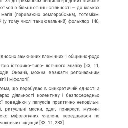
ії. За дотриманням общинно-родових звичаїв
ються в більші етнічні спільності — до кількох
 магія (пе­реважно землеробська), тотемізм.
й (у тому числі танцювальний) фольклор 140,
відносно замкнених племінних 1 общинно-родо­
ою історико-типо- логічного аналізу [33, 11,
родів Океанії, можна вважати регіональним
ї і міфології.
тема, що пе­ребуває в синкретичній єдності з
ерах діяльності колективу і безпосередньо
ї поведінки у папуасів практично неподільні.
, ритуаль­ні маски, одяг, прикраси, музичні
лекс міфологічних уявлень передавався по
ловічих ініціацій [33, 11, 283].