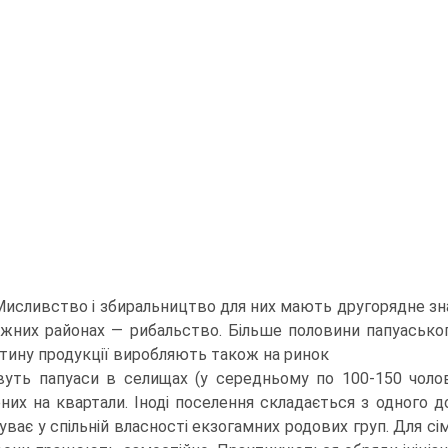
. Мисливство і збиральництво для них мають другорядне зна
жних районах — рибальство. Більше половини папуаськог
стину продукції виробляють також на ринок
уть папуаси в селищах (у середньому по 100-150 чолові
ених на квартали. Іноді поселення скла­дається з одного 
уває у спільній власності екзогамних родових груп. Для сім