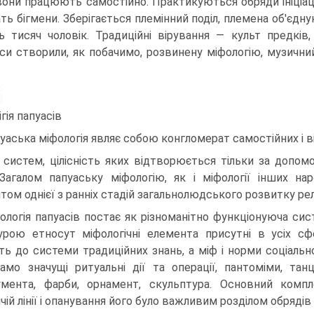
вони працюють самостійно. Практикуються обряди ініціац
ть бігмени. Зберігаєть­ся племінний поділ, племена об'єдну
ь тисяч чоловік. Традиційні вірування — культ предків,
си створили, як побачимо, розвинену міфологію, музични
ігія папуасів
уаська міфологія являє собою конгломерат само­стійних і 
 систем, цілісність яких відтворюється тільки за допомог
 Загалом папуаську міфологію, як і міфології інших на
том однієї з ранніх стадій загальнолюдського розвитку релігі
ологія папуасів постає як різноманітно функціонуюча сис
урою етносут міфологічні елемента при­сутні в усіх сф
ть до системи традиційних знань, а міф і норми соціально
амо значущі ритуальні дії та операції, пантоміми, танці
умента, фарби, орнамент, скульптура. Ос­новний комп
чій лінії і опану­вання його було важливим розділом обрядів чо