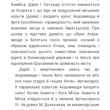
Камбіса, Дарія I. Ситуація істотно змінюється
за Ксеркса I, що йде на придушення місцевих
культів (девів) і вводить культ Ахурамазди й
Арти (уособленої «праведності», якій належало
важ­ливе місце в навчанні Заратуштри). При
цьому є підстави думати, що образ Ахура­
мазди в багатьох своїх проявах схожий з
образом іудейського Єгови, чим, очевид­но, і
пояснюється досить самостійне положення
іудеїв в Ахеменідській державі і їх пільги при
відновленні Єрусалима як храмового міста.
Дарій I, звертаючись увесь час до
Ахурамазди і тільки його називаючи на ім’я,
усе-таки згадує й «інших богів». Артаксеркс
II паралельно культові Ахурамазди вводить
культ богині Анахіти і бога Мітри. Анахіта й
Мітра згадуються й у напи­сах Артаксеркса
III. На думку М. Дьяконова, за ахеменідських