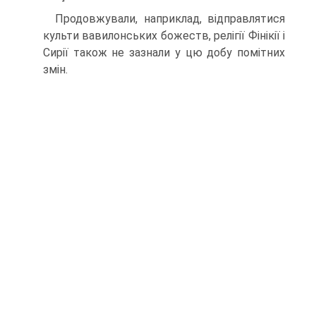
Продовжували, наприклад, відправлятися
культи вавилонських божеств, релі­гії Фінікії і
Сирії також не зазнали у цю добу помітних
змін.