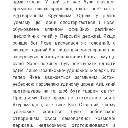
адміністрації. У цей же час були складені
промови «пізніх про­років», також пов’язані з
відтворенням Єрусалима. Однак у релігії
іудаїзму цієї доби спостерігається і нове,
обумовлене впливом офіційних релігійно-
ідеологічних течій у Перській державі. Якщо
раніше бог Яхве висувався як головний, а
пізніше і єдиний бог лише для своєї країни і не
заперечувалося існування інших богів, тому що
культ Яхве повинен був освячувати єдність
однієї лише ізраїльсько-іудейської монархії, то
тепер Яхве вважається загальним богом,
небесною паралеллю єдиному цареві Азії, який
претендував на те, щоб бути «царем світу».
При цьому Яхве прямо не ото­тожнюється з
Ахурамаздою, але вже Кир Старший, якому
іудейське жрецтво було зо­бов’язане
створенням своєї самоврядної храмової
держави, недвозначно ототож­нювався з