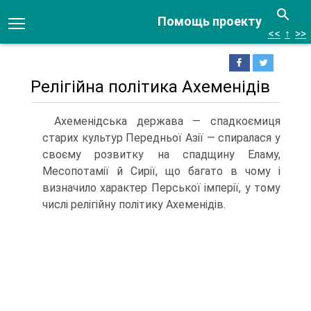
Помощь проекту
<<
↑
>>
Релігійна політика Ахеменідів
Ахеменідська держава — спадкоємиця
старих культур Передньої Азії — спирала­ся у
своєму розвитку на спадщину Еламу,
Месопотамії й Сирії, що багато в чому і
визначило характер Перської імперії, у тому
числі релігійну політику Ахеменідів.