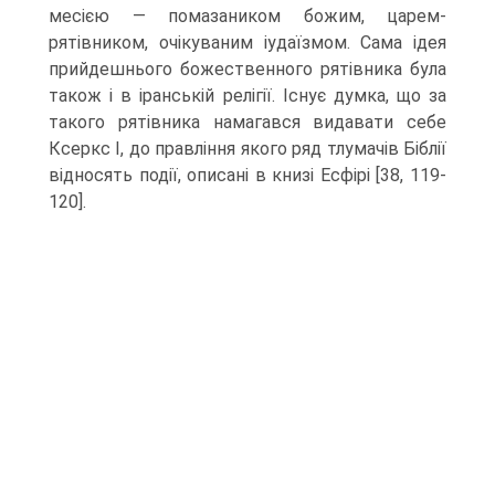
месією — помазаником божим, царем-
рятівником, очікуваним іудаїзмом. Сама ідея
прийдешнього божественного рятівника була
також і в іранській релігії. Існує думка, що за
такого рятівника намагався видавати себе
Ксеркс I, до правління якого ряд тлумачів Біблії
відносять події, описані в книзі Есфірі [38, 119-
120].