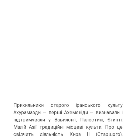
Прихильники старого іранського культу
Ахурамазди — перші Ахеменіди — визна­вали і
підтримували у Вавилонії, Палестині, Єгипті,
Малій Азії традиційні місцеві культи. Про це
свідчить діяльність Кира II (Старшого),