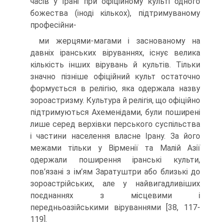
часів у Ірані при офіційному культі одного
божества (іноді кількох), підтримуваному
професійни-
ми жерцями-магами і заснованому на
давніх іранських віруваннях, існує велика
кількість інших вірувань й культів. Тільки
значно пізніше офіційний культ оста­точно
формується в релігію, яка одержала назву
зороастризму. Культура й релігія, що офіційно
підтримуються Ахеменідами, були поширені
лише серед верхівки перського суспільства
і частини населення власне Ірану. За його
межами тільки у Вірменії та Малій Азії
одержали поширення іранські культи,
пов’язані з ім’ям Заратуштри або близькі до
зороастрійських, але у найвигадливіших
поєднаннях з місцевими і
передньоазійськими віруваннями [38, 117-
119].