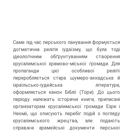
Саме під час перського панування формується
догматична релігія іудаїзму, що була тоді
ідеологічним обґрун­туванням створення
єрусалимської храмово-міської громади. Для
пропаганди цієї особливої релігії
переробляється стара шумеро-аккадська й
ізраїльсько-іудейська література,
оформляється канон Біблії (Тори). До цього
періоду належать історичні книги, приписані
організаторам єрусалимської громади Езре і
Неємії, що описують перебіг подій з погляду
єрусалимського жрецтва, але подають
справжні арамейські документи перської