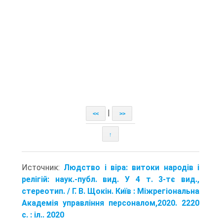
|
<<
>>
↑
Источник:
Людство і віра: витоки народів і
релігій: наук.-публ. вид. У 4 т. 3-тє вид.,
стереотип. / Г. В. Щокін. Київ : Міжрегіональна
Академія управління персоналом,2020. 2220
с. : іл.. 2020