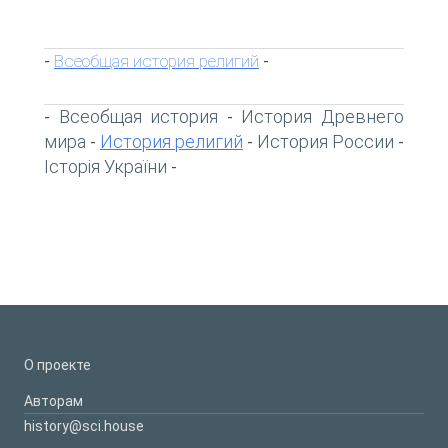
Всеобщая история религий
-
-
Всеобщая история
История Древнего
-
-
мира
История религий
История России
-
-
-
Історія України
-
О проекте
Авторам
history@sci.house