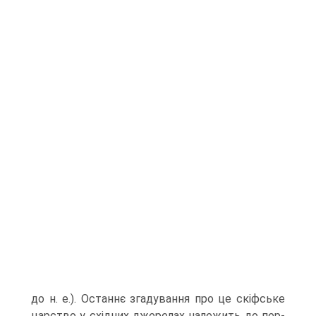
до н. е.). Останнє згадування про це скіфське
царство у східних джерелах належить до пер­