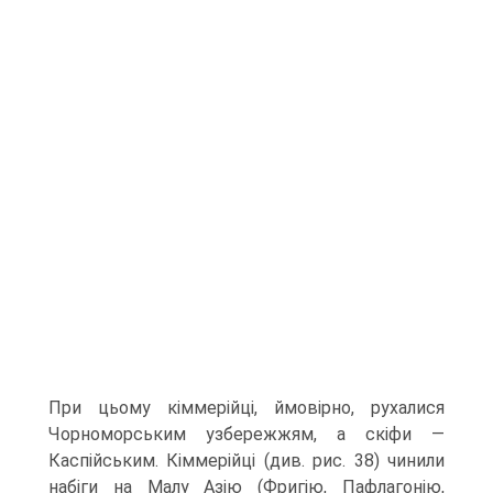
При цьому кіммерійці, ймовірно, рухалися
Чорноморським узбережжям, а скіфи —
Каспійсь­ким. Кіммерійці (див. рис. 38) чинили
набіги на Малу Азію (Фригію, Пафлагонію,