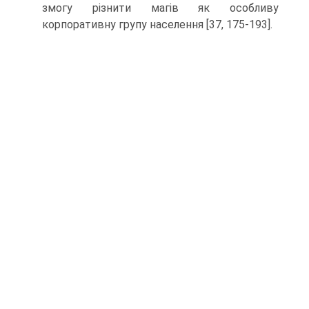
змогу різнити магів як особливу
корпоративну групу населення [37, 175-193].