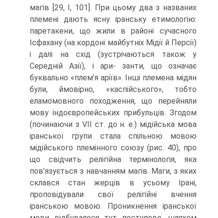
магів [29, I, 101]. При цьому два з названих
племені дають ясну іранську етимологію:
паретакени, що жили в районі сучасного
Ісфахану (на кордоні майбутніх Мідії й Персії)
і далі на схід (зустрічаються також у
Середній Азії), і ари- занти, що означає
буквально «плем’я аріїв». Інші племена мідян
були, ймовірно, «ка­спійського», тобто
еламомовного походження, що перейняли
мову індоєвропейсь­ких прибульців. Згодом
(починаючи з VII ст. до н. е.) мідійська мова
іранської групи стала спільною мовою
мідійського племінного союзу (рис. 40), про
що свідчить релігійна термінологія, яка
пов’язується з навчанням магів. Маги, з яких
склався стан жерців в усьому Ірані,
проповідували свої релігійні вчення
іранською мовою. Проникнення іранської
мови відбувалося тут поступово, шляхом