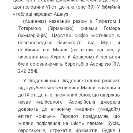
шої половини VI ст. до н. е. (рис. 39). У біблійній
«таблиці народів» Ашкуз
(Ашкеназ) названий разом з Рифатом і
Тогармою (Вірменією) синами Гомера
(кіммерійців). Царство скіфів місти­лося в
безпосередній близькості від Мідії й
особливо від Манни (на північ від неї, у
низовині між Курою й Араксом) й усі вони
були союзниками в боротьбі з Ассирією [37,
242-254].
У південніших і південно-східних районах
від лулубейсько-кутійської Манни складався
до IX ст. до н. е. племінний союз, що одержав
назву мідійського. Ассирій­ські джерела
додають до етноніму «мідяни» («мадай»)
епітет «сильні». Геродот повідомляє, що
мідяни поділялися на шість племен: бусів,
паретакенів, струхатів, аризантів, будіїв і