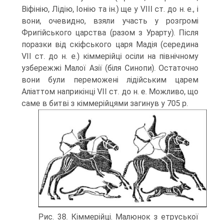
Віфінію, Лідію, Іонію та ін.) ще у VIII ст. до н. е., і
вони, очевидно, взяли участь у розгромі
Фригійського царства (разом з Урарту). Після
поразки від скіфського царя Мадія (середина
VII ст. до н. е.) кіммерійці осіли на північному
узбережжі Малої Азії (біля Синопи). Остаточно
вони були переможені лідійським царем
Аліаттом наприкінці VII ст. до н. е. Можливо, що
саме в битві з кіммерійцями загинув у 705 р.
Рис. 38. Кіммерійці. Малюнок з етруської