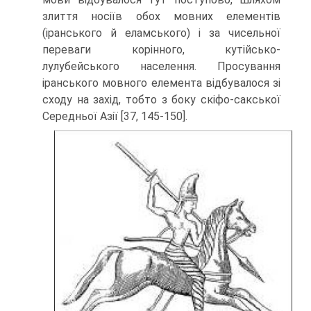
злиття носіїв обох мовних елементів
(іранського й еламського) і за чисельної
переваги корін­ного, кутійсько-
лулубейського населення. Просування
іранського мовного елемен­та відбувалося зі
сходу на захід, тобто з боку скіфо-сакської
Середньої Азії [37, 145-150].