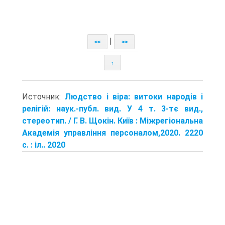
|
<<
>>
↑
Источник:
Людство і віра: витоки народів і
релігій: наук.-публ. вид. У 4 т. 3-тє вид.,
стереотип. / Г. В. Щокін. Київ : Міжрегіональна
Академія управління персоналом,2020. 2220
с. : іл.. 2020