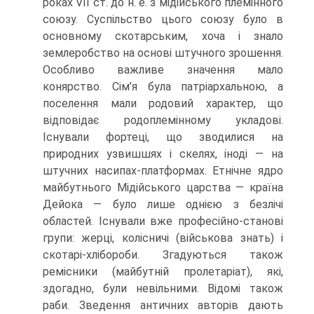
ро­ках VII ст. до н. е. з мідійського племінного
союзу. Суспільство цього союзу було в
основ­ному скотарським, хоча і знало
землеробство на основі штучного зрошення.
Особливо важли­ве значення мало
конярство. Сім’я була патріархальною, а
поселення мали родовий характер, що
відповідає родоплемінному укладові.
Існували фортеці, що зводи­лися на
природних узвишшях і скелях, іноді — на
штучних насипах-платформах. Етнічне ядро
майбутнього Мідійського царства — країна
Дейока — було лише од­нією з безлічі
областей. Існували вже професійно-станові
групи: жерці, колісничі (військова знать) і
скотарі-хлібороби. Згадуються також
ремісники (майбутній пролетаріат), які,
здогадно, були невільними. Відомі також
раби. Зведення антич­них авторів дають