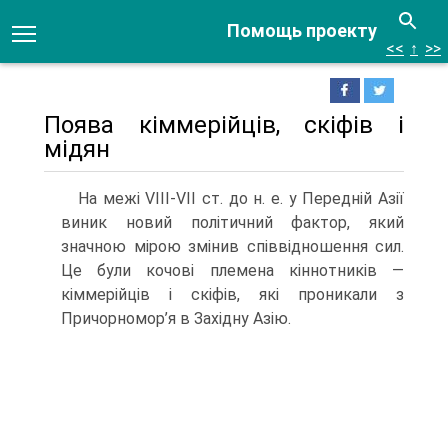
Помощь проекту
<<
↑
>>
Поява кіммерійців, скіфів і
мідян
На межі VIII-VII ст. до н. е. у Передній Азії
виник новий політичний фактор, який
значною мірою змінив співвідношення сил.
Це були кочові племена кіннотників —
кіммерійців і скіфів, які проникали з
Причорномор’я в Західну Азію.