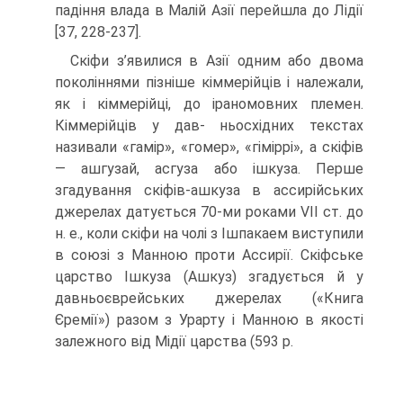
падіння влада в Малій Азії пе­рейшла до Лідії
[37, 228-237].
Скіфи з’явилися в Азії одним або двома
поколіннями пізніше кіммерій­ців і належали,
як і кіммерійці, до іраномовних племен.
Кіммерійців у дав- ньосхідних текстах
називали «гамір», «гомер», «гіміррі», а скіфів
— ашгузай, асгуза або ішкуза. Перше
згадування скіфів-ашкуза в ассирійських
джере­лах датується 70-ми роками VII ст. до
н. е., коли скіфи на чолі з Ішпакаем виступили
в союзі з Манною проти Ас­сирії. Скіфське
царство Ішкуза (Ашкуз) згадується й у
давньоєврейських дже­релах («Книга
Єремії») разом з Урар­ту і Манною в якості
залежного від Мідії царства (593 р.