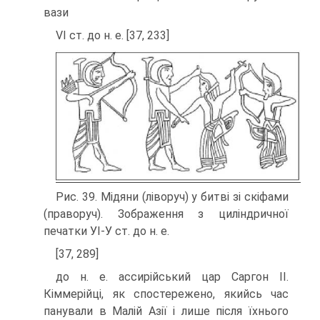
вази
VI ст. до н. е. [37, 233]
Рис. 39. Мідяни (ліворуч) у битві зі скіфами
(праворуч). Зображення з циліндричної
печатки УІ-У ст. до н. е.
[37, 289]
до н. е. ассирійський цар Саргон II.
Кіммерійці, як спостережено, якийсь час
панували в Малій Азії і лише після їхнього