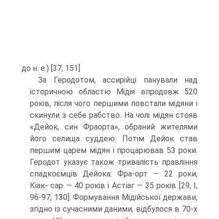
до н. е.) [37, 151]
За Геродотом, ассирійці панували над
історичною областю Мідія впродовж 520
років, після чого першими повстали мідя­ни і
скинули з себе рабство. На чолі мідян стояв
«Дейок, син Фраорта», обраний жите­лями
його селища суддею. Потім Дейок став
першим царем мідян і процарював 53 роки.
Геродот указує також тривалість правління
спадкоємців Дейока: Фра-орт — 22 роки,
Кіак- сар — 40 років і Астіаг — 35 років [29, I,
96-97, 130]. Формування Мідійської держави,
згід­но із сучасними даними, відбулося в 70-х