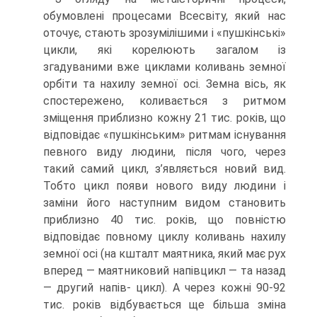
обумовлені процесами Всесвіту, який нас
оточує, стають зрозумілішими і «пушкінські»
цикли, які корелюють загалом із
згадуваними вже циклами коливань земної
орбіти та нахилу земної осі. Земна вісь, як
спостережено, коливається з ритмом
зміщення приблизно кожну 21 тис. років, що
відповідає «пушкінським» ритмам існування
певного виду людини, піс­ля чого, через
такий самий цикл, з’являється новий вид.
Тобто цикл появи нового виду людини і
заміни його наступним видом становить
приблизно 40 тис. років, що повністю
відповідає повному циклу коливань нахилу
земної осі (на кшталт ма­ятника, який має рух
вперед — маятниковий напівцикл — та назад
— другий напів- цикл). А через кожні 90-92
тис. років відбувається ще більша зміна