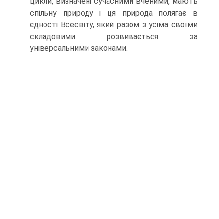
цикли, визначені су­часними вченими, мають
спільну природу і ця природа полягає в
єдності Всесвіту, який разом з усіма своїми
складовими розвивається за
універсальними законами.