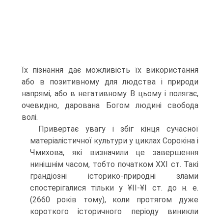
Їх пізнання дає можливість їх використання
або в позитивному для людства і при­роди
напрямі, або в негативному. В цьому і полягає,
очевидно, дарована Богом лю­дині свобода
волі.
Привертає увагу і збіг кінця сучасної
матеріалістичної культури у циклах Сорокіна і
Чмихова, які визначили це завершення
нинішнім часом, тобто по­чатком XXI ст. Такі
грандіозні історико-природні злами
спостерігалися тільки у ¥ІІ-¥І ст. до н. е.
(2660 років тому), коли протягом дуже
короткого історичного періоду виникли