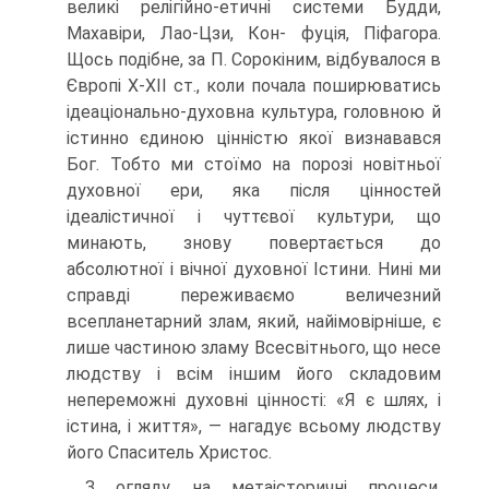
великі релігійно-етичні системи Будди,
Махавіри, Лао-Цзи, Кон- фуція, Піфагора.
Щось подібне, за П. Сорокіним, відбувалося в
Європі Х-ХІІ ст., коли почала поширюватись
ідеаціонально-духовна культура, головною й
істинно єдиною цінністю якої визнавався
Бог. Тобто ми стоїмо на порозі новітньої
духов­ної ери, яка після цінностей
ідеалістичної і чуттєвої культури, що
минають, знову повертається до
абсолютної і вічної духовної Істини. Нині ми
справді переживає­мо величезний
всепланетарний злам, який, найімовірніше, є
лише частиною зламу Всесвітнього, що несе
людству і всім іншим його складовим
непереможні духовні цінності: «Я є шлях, і
істина, і життя», — нагадує всьому людству
його Спаситель Христос.
З огляду на метаісторичні процеси,