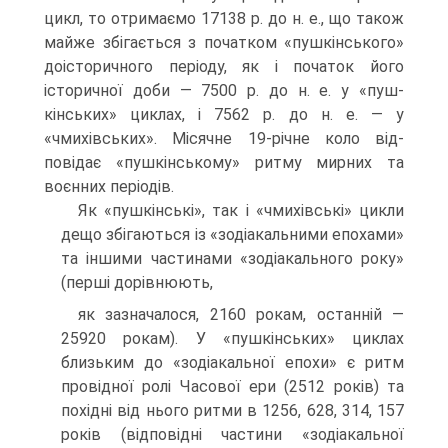
цикл, то отри­маємо 17138 р. до н. е., що також
майже збігається з початком «пушкінського»
доісторичного періоду, як і початок його
історичної доби — 7500 р. до н. е. у «пуш-
кінських» циклах, і 7562 р. до н. е. — у
«чмихівських». Місячне 19-річне коло від­
повідає «пушкінському» ритму мирних та
воєнних періодів.
Як «пушкінські», так і «чмихівські» цикли
дещо збігаються із «зодіакаль­ними епохами»
та іншими частинами «зодіакального року»
(перші дорівнюють,
як зазначалося, 2160 рокам, останній —
25920 рокам). У «пушкінських» циклах
близьким до «зодіакальної епохи» є ритм
провідної ролі Часової ери (2512 років) та
похідні від нього ритми в 1256, 628, 314, 157
років (відповідні частини «зодіа­кальної