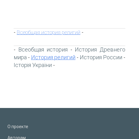
Всеобщая история религий
-
-
Всеобщая история
История Древнего
-
-
мира
История религий
История России
-
-
-
Історія України
-
О проекте
Авторам