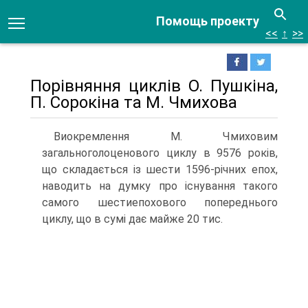
Помощь проекту
<<
↑
>>
Порівняння циклів О. Пушкіна,
П. Сорокіна та М. Чмихова
Виокремлення М. Чмиховим
загальноголоценового циклу в 9576 років,
що скла­дається із шести 1596-річних епох,
наводить на думку про існування такого
самого шестиепохового попереднього
циклу, що в сумі дає майже 20 тис.