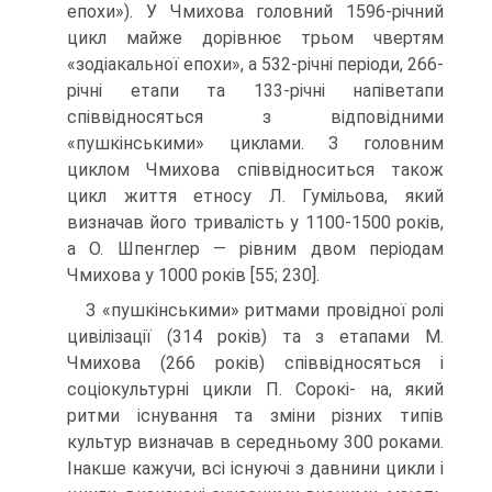
епохи»). У Чмихова головний 1596-річний
цикл майже дорівнює трьом чвертям
«зодіакальної епохи», а 532-річні періоди, 266-
річні етапи та 133-річні напіветапи
співвідносяться з відповідними
«пушкінськими» циклами. З головним
циклом Чмихова співвідноситься також
цикл життя етносу Л. Гумільова, який
визначав його тривалість у 1100-1500 років,
а О. Шпенглер — рівним двом періо­дам
Чмихова у 1000 років [55; 230].
З «пушкінськими» ритмами провідної ролі
цивілізації (314 років) та з ета­пами М.
Чмихова (266 років) співвідносяться і
соціокультурні цикли П. Сорокі- на, який
ритми існування та зміни різних типів
культур визначав в середньому 300 роками.
Інакше кажучи, всі існуючі з давнини цикли і