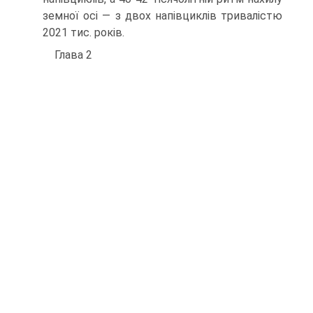
земної осі — з двох напівциклів тривалістю
20­21 тис. років.
Глава 2