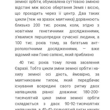
земної орбі­ти, обумовлена суттєвою зміною
відстані між віссю обертання Землі і віссю,
що проходить через її центр. Два таких
цикли (теж на зразок маятника) дорівнюють
близько 200 тис. рокам, коли, згідно з
новітніми генетичними дослідженнями,
з’явилися першопредки сучасної людини, а
100 тис. років тому, за багатьма ант­
ропологічними дослідженнями, — вже
відомий нам Гомо сапієнс, який приблизно
40 тис. років тому почав заселення
Євразії. Тобто цикли зміни земної орбіти і на­
хилу земної осі діють, ймовірно, за
маятниковим типом, який передбачає
існуван­ня всередині свого ритму двох
напівциклів рівної довжини: 180-200-
тисячолітній цикл зміни земної орбіти
складається з двох 90-92-тисячолітніх
напівциклів, а 40-42-тісячолітній ритм нахилу