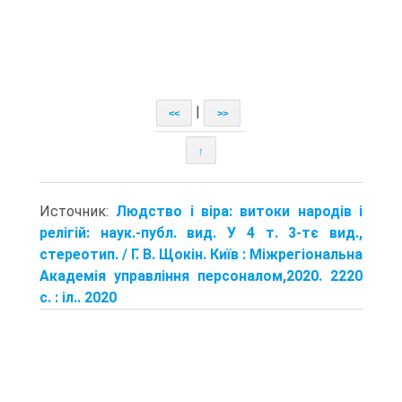
|
<<
>>
↑
Источник:
Людство і віра: витоки народів і
релігій: наук.-публ. вид. У 4 т. 3-тє вид.,
стереотип. / Г. В. Щокін. Київ : Міжрегіональна
Академія управління персоналом,2020. 2220
с. : іл.. 2020