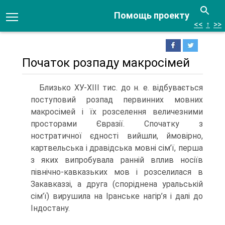
Помощь проекту
<<
↑
>>
Початок розпаду макросімей
Близько ХУ-ХІІІ тис. до н. е. відбувається
поступовий розпад первинних мовних
макросімей і їх розселення величезними
просторами Євразії. Спочат­ку з
ностратичної єдності вийшли, ймовірно,
картвельська і дравідська мовні сім’ї, перша
з яких випробувала ранній вплив носіїв
північно-кавказьких мов і розселилася в
Закавказзі, а друга (споріднена уральській
сім’ї) вирушила на Іранське нагір’я і далі до
Індостану.