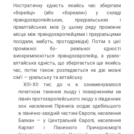
Ностратичну єдність якийсь час зберіга­ли
«борейці» (або «бореали») у складі
праіндоєвропейських, прауральських і
праалтайських мов (у цьому ряду проміжне
місце між праіндоєвропейцями і прауральцями
посідали, мабуть, протодравіди). Потім з цієї
проміжної бо- реальної єдності
виокремлюються праіндоєвропейці, а урало-
алтайська єдність, що зберігається ще якийсь
час, потім також розпадається на дві мовні
сім’ї — уральську та алтайську.
ХІІІ-ХІІ тис. до н. е. ознаменувалося
початком танення льоду і поверненням на
північ протоєвропейського люду з південних
зон: населення Піренеїв осідає здебільшого
в північно-західній частині Європи, населення
Балкан — у Централь­ній Європі, населення
Карпат і Північного Причорномор’я