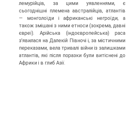
лемурійців, за цими уявленнями, є
сьогоднішні племена австралійців, атлантів
— монголоїди і африканські негроїди, а
також змішані з ними етноси (зокрема, давні
євреї). Арійська (індоєвропейська) раса
з’явилася на Далекій Півночі і, за містичними
переказами, вела тривалі війни із залишками
атлантів, які після поразки були витіснені до
Африки і в глиб Азії.