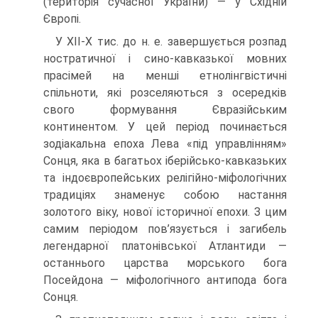
(територія сучасної Ук­раїни) — у Східній
Європі.
У ХІІ-Х тис. до н. е. завершується розпад
ностратичної і сино-кавказької мовних
прасімей на менші етнолінгвістичні
спільноти, які розселяються з осеред­ків
свого формування Євразійським
континентом. У цей період починається
зодіакальна епоха Лева «під управлінням»
Сонця, яка в багатьох іберійсько-кав­казьких
та індоєвропейських релігійно-міфологічних
традиціях знаменує собою настання
золотого віку, нової історичної епохи. З цим
самим періодом пов’язується і загибель
легендарної платонівської Атлантиди —
останнього царства морського бога
Посейдона — міфологічного антипода бога
Сонця.