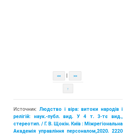
|
<<
>>
↑
Источник:
Людство і віра: витоки народів і
релігій: наук.-публ. вид. У 4 т. 3-тє вид.,
стереотип. / Г. В. Щокін. Київ : Міжрегіональна
Академія управління персоналом,2020. 2220