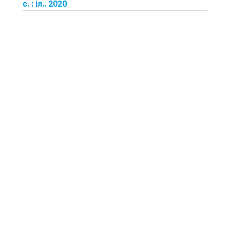
с. : іл.. 2020