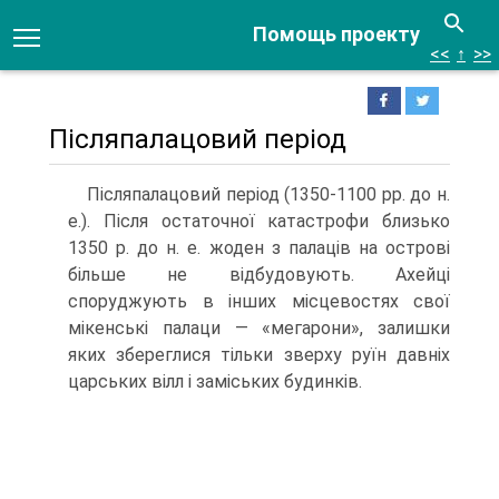
Помощь проекту
<<
↑
>>
Післяпалацовий період
Післяпалацовий період (1350-1100 рр. до н.
е.). Після остаточної катастрофи близько
1350 р. до н. е. жоден з пала­ців на острові
більше не відбудовують. Ахейці
споруджують в інших місцевостях свої
мікенські палаци — «мегарони», за­лишки
яких збереглися тільки зверху руїн давніх
царських вілл і заміських будинків.