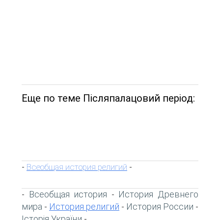
Еще по теме Післяпалацовий період:
Всеобщая история религий
-
-
Всеобщая история
История Древнего
-
-
мира
История религий
История России
-
-
-
Історія України
-