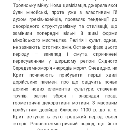
Троянсь­ку війну. Нова цивілізація, джерела якої
були мінойські, проте уже з властивим їй
духом греків-ахейців, проявляє тенденції до
своєрідного структуралізму та стиліза­ції, що
замінили попередні вільні й живі форми
мінойського мистецтва. Релігія і культ, однак,
не зазнають істотних змін. Остання фаза цього
періоду — занепад і смута, спричинені
пересуванням у ширшому регіоні Східного
Середземномор’я «народів моря». Очевидно, на
Крит починають прибувати перші хвилі
дорійських племен, про що свідчить поява
деяких нових елементів культури: спалення
трупів, залізні зброя і знаряддя праці,
геометричні декоративні мотиви. З масовим
при­буттям дорійців близько 1100 р. до н. е.
Крит вступає в суто грецький період своєї
історії. Ранньогеометричний період, що його