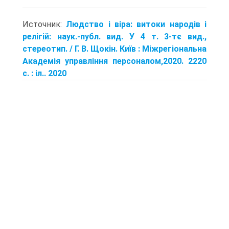
Источник:
Людство і віра: витоки народів і
релігій: наук.-публ. вид. У 4 т. 3-тє вид.,
стереотип. / Г. В. Щокін. Київ : Міжрегіональна
Академія управління персоналом,2020. 2220
с. : іл.. 2020