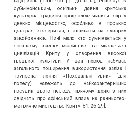
відкриває (1100-900 рр. до н. е.), співіснує із
субмінойським, оскільки давня критська
культурна традиція продов­жує чинити опір у
деяких місцевостях, особливо в гірських
центрах етеокритян, і впливати на суворих
завойовників. Нині мало хто сумнівається у
спільному внес­ку мінойської та мікенської
цивілізацій Криту у створення високої
грецької культу­ри. У цей період набуває
загального поширення використання заліза і
трупоспа- лення. «Поховальні урни» (для
попелу) належать до найхарактерніших
посудин цього періоду, причому деякі з них
свідчать про афінський вплив на ранньогео-
метричне мистецтво Криту [81, 26-29].