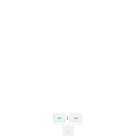
|
<<
>>
↑