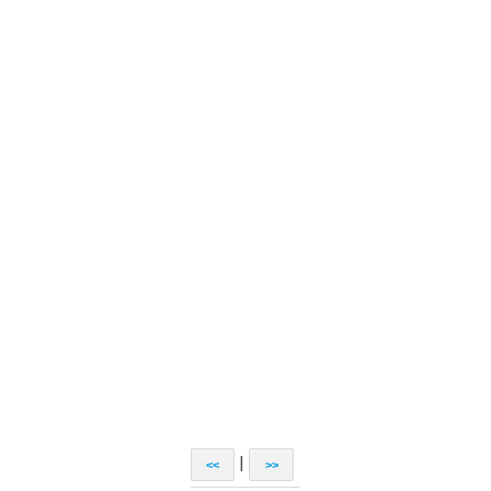
|
<<
>>