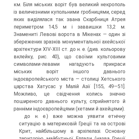
км. Біля міських воріт був великий некрополь
із ве­личезними купольними гробницями, серед
яких виділялася так звана Скарбниця Атрея
периметром 14,5 м і заввишки 13,2 м.
Знамениті Левові ворота в Мікенах — один зі
збережених зразків монументальної ахейської
архітектури XIV-XIII ст. до н. е. (див. кольорову
вклейку, рис. 40), що своїми культовими
символами-ле­вами нагадують прикраси
міських воріт іншого давнього
індоєвропейського міста — столиці Хетського
царства Хатусас у Малій Азії [155, 49—51].
Можливо, це свідчення колись значно
поширеного давнього культу, сприйнятого й
ранніми індоєвропейцями (хетами й ахейцями).
до н. е.) вже можна уявити етнічну
ситуацію в материковій Греції та на острові
Крит, найбільшому в архіпелазі. Основну
територію майбутньої Еллади (назва Греції