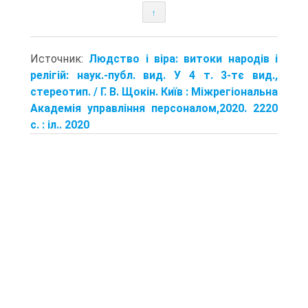
↑
Источник:
Людство і віра: витоки народів і
релігій: наук.-публ. вид. У 4 т. 3-тє вид.,
стереотип. / Г. В. Щокін. Київ : Міжрегіональна
Академія управління персоналом,2020. 2220
с. : іл.. 2020