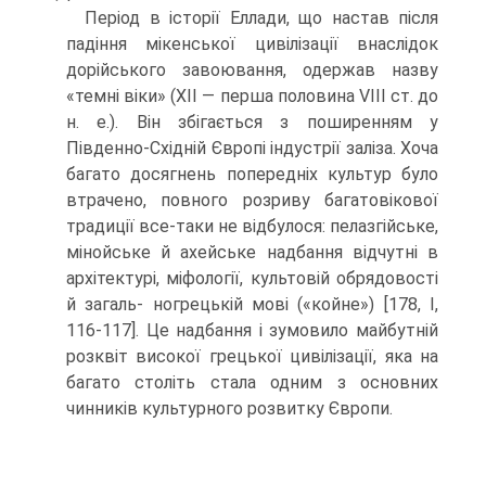
Період в історії Еллади, що настав після
падіння мікенської цивілізації вна­слідок
дорійського завоювання, одержав назву
«темні віки» (XII — перша поло­вина VIII ст. до
н. е.). Він збігається з поширенням у
Південно-Східній Європі індустрії заліза. Хоча
багато досягнень попередніх культур було
втрачено, повно­го розриву багатовікової
традиції все-таки не відбулося: пелазгійське,
мінойське й ахейське надбання відчутні в
архітектурі, міфології, культовій обрядовості
й загаль- ногрецькій мові («койне») [178, I,
116-117]. Це надбання і зумовило майбутній
розквіт високої грецької цивілізації, яка на
багато століть стала одним з основних
чинників культурного розвитку Європи.