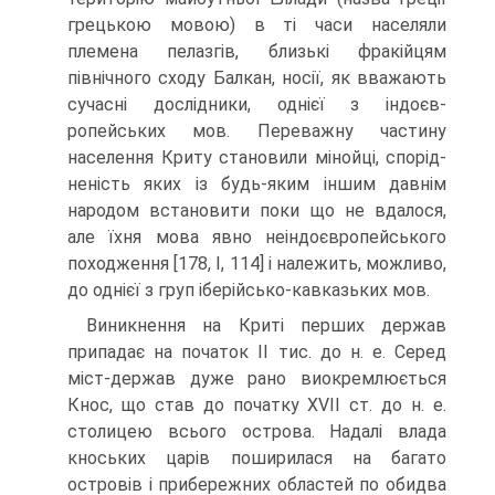
грецькою мовою) в ті часи населяли
племена пелазгів, близькі фракійцям
північного сходу Балкан, носії, як вважають
сучасні дослідники, однієї з індоєв­
ропейських мов. Переважну частину
населення Криту становили мінойці, спорід­
неність яких із будь-яким іншим давнім
народом встановити поки що не вдалося,
але їхня мова явно неіндоєвропейського
походження [178, I, 114] і належить, можливо,
до однієї з груп іберійсько-кавказьких мов.
Виникнення на Криті перших держав
припадає на початок II тис. до н. е. Серед
міст-держав дуже рано виокремлюється
Кнос, що став до початку XVII ст. до н. е.
столицею всього острова. Надалі влада
кноських царів поширилася на багато
островів і прибережних областей по обидва