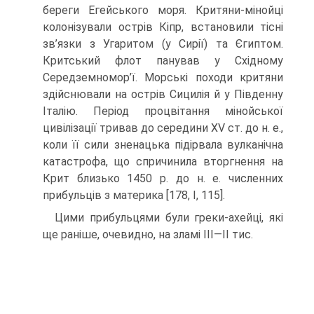
береги Егейського моря. Критяни-мінойці
колонізували острів Кіпр, встановили тісні
зв’язки з Угаритом (у Сирії) та Єгиптом.
Критський флот панував у Східному
Середземномор’ї. Морські походи критяни
здійснювали на острів Сицилія й у Південну
Італію. Період процвітання мінойської
цивілізації тривав до середини XV ст. до н. е.,
коли її сили зненацька підірвала вулканічна
катастрофа, що спричинила вторг­нення на
Крит близько 1450 р. до н. е. численних
прибульців з материка [178, I, 115].
Цими прибульцями були греки-ахейці, які
ще раніше, очевидно, на зламі III—II тис.