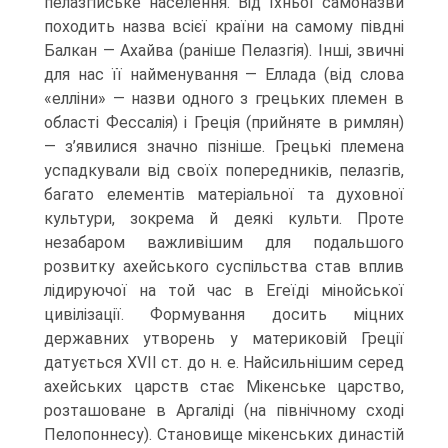
пелазгійське населення. Від їхньої самоназви
походить назва всієї країни на самому півдні
Балкан — Ахайва (раніше Пелазгія). Інші, звичні
для нас її найменування — Еллада (від слова
«елліни» — на­зви одного з грецьких племен в
області Фессалія) і Греція (прийняте в римлян)
— з’явилися значно пізніше. Грецькі племена
успадкували від своїх попередників, пелазгів,
багато елементів матеріальної та духовної
культури, зокрема й деякі культи. Проте
незабаром важливішим для подальшого
розвитку ахейського су­спільства став вплив
лідируючої на той час в Егеїді мінойської
цивілізації. Форму­вання досить міцних
державних утворень у материковій Греції
датується XVII ст. до н. е. Найсильнішим серед
ахейських царств стає Мікенське царство,
розташо­ване в Аргаліді (на північному сході
Пелопоннесу). Становище мікенських дина­стій