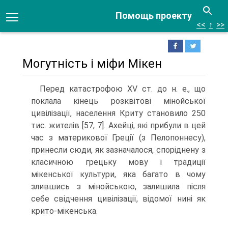
Помощь проекту
<<
↑
>>
Могутність і міфи Мікен
Перед катастрофою XV ст. до н. е., що
поклала кінець розквітові мінойської
цивілізації, населення Криту становило 250
тис. жителів [57, 7]. Ахейці, які при­були в цей
час з материкової Греції (з Пелопоннесу),
принесли сюди, як зазнача­лося, споріднену з
класичною грецьку мову і традиції
мікенської культури, яка багато в чому
злившись з мінойською, залишила після
себе свідчення цивілізації, відомої нині як
крито-мікенська.