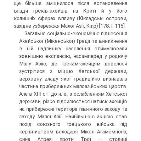
ще більше зміцнилося після встановлення
влади греків-ахейців на Криті й у його
колишніх сферах впливу (Кікладські острови,
західне узбережжя Малої Азії, Кіпр) [178, I, 115].
Загальне соціально-економічне піднесення
Ахейської (Мікенської) Греції та виникнення
в ній надлишку населення стимулювали
зовнішню експансію, насамперед у родючу
Малу Азію, де грекам-ахейцям довелося
зустрітися з міц­цю Хетської держави,
верховну владу якої традиційно визнавала
частина при­бережних малоазійських царств.
Але в XIII ст. до н. е., з ослабленням Хетської
держави, різко підсилюється натиск ахейців
на прибережні території північно­го заходу та
заходу Малої Азії. Найбільшою акцією став
похід союзного грець­кого війська під
керівництвом володаря Мікен Агамемнона,
сина Атрея, проти Трої — столиці