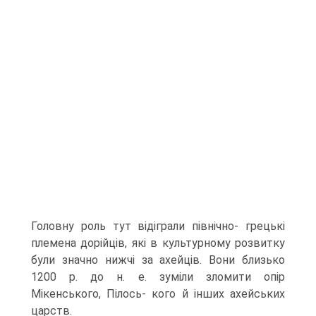
Головну роль тут відіграли північно- грецькі
племена дорійців, які в культурному розвитку
були значно нижчі за ахейців. Вони близько
1200 р. до н. е. зуміли зломити опір
Мікенського, Пілось- кого й інших ахейських
царств.