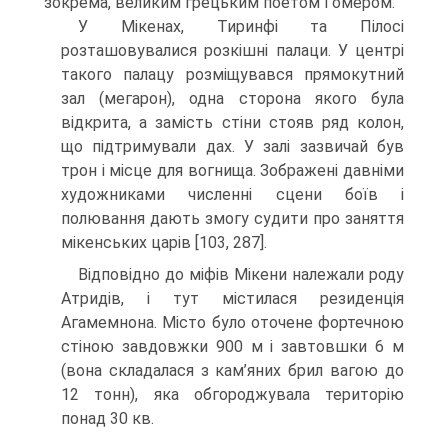
зокрема, великим грецьким поетом Гоме­ром.
У Мікенах, Тиринфі та Пілосі
розташовувалися розкішні палаци. У центрі
такого палацу розміщувався прямокутний
зал (мегарон), одна сторона якого була
відкрита, а замість стіни стояв ряд колон,
що підтримували дах. У залі зазвичай був
трон і місце для вогнища. Зображені давніми
художниками численні сцени боїв і
полювання дають змогу судити про заняття
мікенських царів [103, 287].
Відповідно до міфів Мікени належали роду
Атридів, і тут містилася рези­денція
Агамемнона. Місто було оточене фортечною
стіною завдовжки 900 м і завтовшки 6 м
(вона складалася з кам’яних брил вагою до
12 тонн), яка обгород­жувала територію
понад 30 кв.