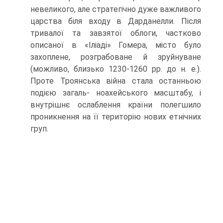
невеликого, але стратегічно дуже важливого
царства біля входу в Дарданелли. Після
тривалої та завзятої облоги, частково
описаної в «Іліаді» Гомера, місто було
захоплене, розграбоване й зруйнуване
(можливо, близько 1230-1260 рр. до н. е.).
Проте Троянська війна стала останньою
подією загаль- ноахейського масштабу, і
внутрішнє ослаблення країни полегшило
проникнен­ня на її територію нових етнічних
груп.