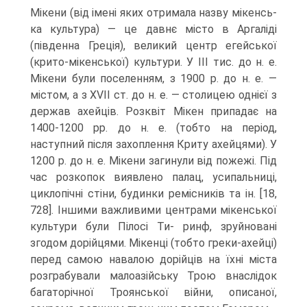
Мікени (від імені яких отримала назву мікенсь-
ка культура) — це давнє місто в Аргаліді
(південна Греція), великий центр егейської
(крито-мікенської) культури. У III тис. до н. е.
Мікени були поселенням, з 1900 р. до н. е. —
містом, а з XVII ст. до н. е. — столицею однієї з
держав ахейців. Розквіт Мікен припадає на
1400-1200 рр. до н. е. (тобто на період,
наступний після захоп­лення Криту ахейцями). У
1200 р. до н. е. Мікени загинули від пожежі. Під
час розкопок виявлено палац, усипальниці,
циклопічні стіни, будинки ремісників та ін. [18,
728]. Іншими важливими центрами мікенської
культури були Пілосі Ти- ринф, зруйновані
згодом дорійцями. Мікенці (тобто греки-ахейці)
перед самою навалою дорійців на їхні міста
розграбували малоазійську Трою внаслідок
бага­торічної Троянської війни, описаної,