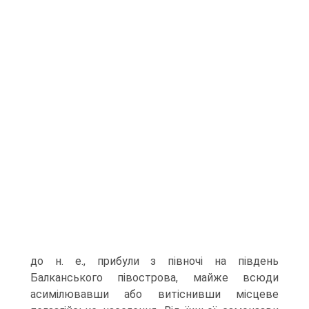
до н. е., прибули з півночі на південь
Балканського півострова, майже всюди
асимілювавши або витіснивши місцеве