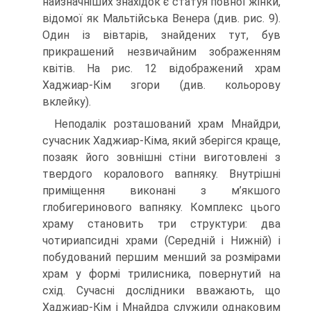
найзначніших знахідок є статуя повної жінки,
відомої як Мальтійська Венера (див. рис. 9).
Один із вівтарів, знайдених тут, був
прикрашений незвичайним зображенням
квітів. На рис. 12 відображений храм
Хаджиар-Кім згори (див. ко­льорову
вклейку).
Неподалік розташований храм Мнайдри,
сучасник Хаджиар-Кіма, який зберігся краще,
позаяк його зовнішні стіни виготовлені з
твердого коралового вапняку. Внутрішні
приміщення виконані з м’якшого
глобигеринового вапняку. Комплекс цього
храму становить три структури: два
чотириапсидні храми (Се­редній і Нижній) і
побудований першим менший за розмірами
храм у формі три­лисника, повернутий на
схід. Сучасні дослідники вважають, що
Хаджиар-Кім і Мнайдра служили однаковим