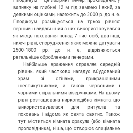
Гіподжеум — це лабіринт печер, прокладених у
вапняку на глибині 12 м під землею і який, за
деякими оцінками, належить до 3000 р. до н. е.
Гіподжеум розміщується на трьох рівнях:
перший і найдавніший з них використовувався
як місце похо­вання понад 7 тис. осіб, два інші,
нижчі рівні, спорудження яких можна датувати
2500-1800 рр. до н. е., відрізняються
ретельніше обробленими печерами.
Найбільше враження справляє середній
рівень, який частково нагадує вбу­дований
храм зі стінами, прикрашеними
шестикутниками, а також червоними і
чорними спіральними візерунками. На цьому
рівні розташована ниркоподібна кім­ната, що
використовувалася для ритуалів та
поховань і відома як свята святих. Також
тут міститься кімната оракула (або кімната
проповідника), ніша, що ство­рює спеціальне