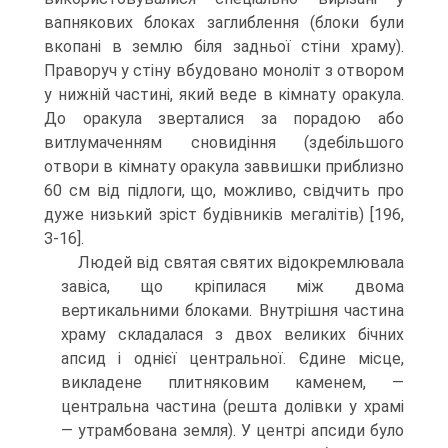
вапнякових блоках заглиблення (блоки були
вкопані в землю біля задньої стіни храму).
Праворуч у стіну вбудовано мо­ноліт з отвором
у нижній частині, який веде в кімнату оракула.
До оракула звер­талися за порадою або
витлумаченням сновидіння (здебільшого
отвори в кімнату оракула заввишки приблизно
60 см від підлоги, що, можливо, свідчить про
дуже низький зріст будівників мегалітів) [196,
З-16].
Людей від святая святих відокремлювала
завіса, що кріпилася між двома
вертикальними блоками. Внутрішня частина
храму складалася з двох великих біч­них
апсид і однієї центральної. Єдине місце,
викладене плитняковим каменем, —
центральна частина (решта долівки у храмі
— утрамбована земля). У центрі апси­ди було