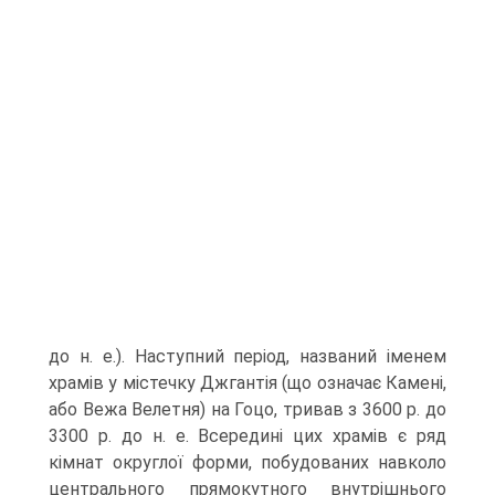
до н. е.). Наступний період, названий іменем
храмів у містечку Джгантія (що означає Камені,
або Вежа Велет­ня) на Гоцо, тривав з 3600 р. до
3300 р. до н. е. Всередині цих храмів є ряд
кімнат округлої форми, побудованих навколо
центрального прямокутного внутрішнього