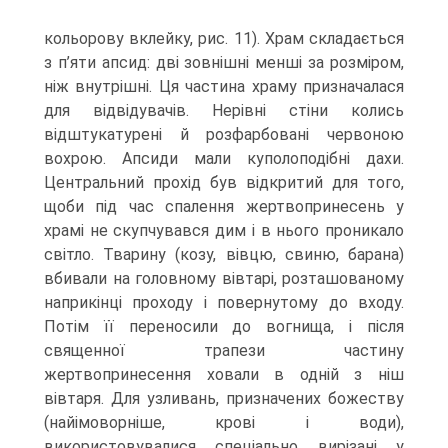
кольорову вклейку, рис. 11). Храм складається
з п’яти апсид: дві зовнішні менші за розміром,
ніж внутрішні. Ця частина храму призначалася
для відвіду­вачів. Нерівні стіни колись
відштукатурені й розфарбовані червоною
вохрою. Апси­ди мали куполоподібні дахи.
Центральний прохід був відкритий для того,
щоби під час спалення жертвопринесень у
храмі не скупчувався дим і в нього проникало
світло. Тварину (козу, вівцю, свиню, барана)
вбивали на головному вівтарі, розта­шованому
наприкінці проходу і повернутому до входу.
Потім її переносили до вогнища, і після
священної трапези частину
жертвопринесення ховали в одній з ніш
вівтаря. Для узливань, призначених божеству
(найімоворніше, крові і води),
використовувалися спеціально вирізані у