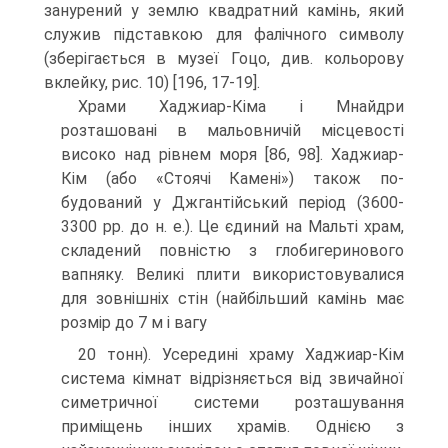
занурений у землю квадратний камінь, який
служив підстав­кою для фалічного символу
(зберігається в музеї Гоцо, див. кольорову
вклейку, рис. 10) [196, 17-19].
Храми Хаджиар-Кіма і Мнайдри
розташовані в мальовничій місцевості
високо над рівнем моря [86, 98]. Хаджиар-
Кім (або «Стоячі Камені») також по­
будований у Джгантійський період (3600-
3300 рр. до н. е.). Це єдиний на Маль­ті храм,
складений повністю з глобигеринового
вапняку. Великі плити вико­ристовувалися
для зовнішніх стін (найбільший камінь має
розмір до 7 м і вагу
20 тонн). Усередині храму Хаджиар-Кім
система кімнат відрізняється від зви­чайної
симетричної системи розташування
приміщень інших храмів. Однією з