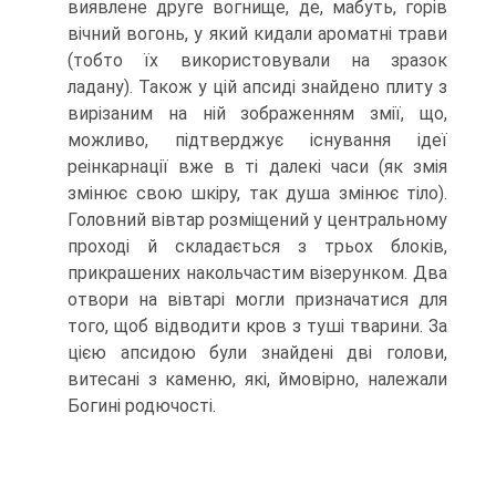
виявлене друге вогнище, де, мабуть, горів
вічний вогонь, у який кидали ароматні трави
(тобто їх використовували на зразок
ладану). Також у цій апсиді знайдено плиту з
вирізаним на ній зображенням змії, що,
можливо, підтверджує існування ідеї
реінкарнації вже в ті далекі часи (як змія
змінює свою шкіру, так душа змінює тіло).
Головний вівтар розміщений у центральному
проході й скла­дається з трьох блоків,
прикрашених накольчастим візерунком. Два
отвори на вівтарі могли призначатися для
того, щоб відводити кров з туші тварини. За
цією апсидою були знайдені дві голови,
витесані з каменю, які, ймовірно, належали
Бо­гині родючості.