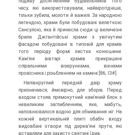
подиву досягненням бу­дівельників того
часу, які використовували, найвірогідніше,
тільки зубила, мо­лоти й важелі. За народною
легендою, храми були побудовані велеткою
Сансулою, яка й принесла сюди ці величезні
брили. Джгантійські храми з увігнутим
фасадом побудовані в типовій для храмів
того періоду формі листка конюшини.
Кам’яні вівтарі храмів прикрашені
спіральними візерунками, вікнами
провісника і різьб­ленням на камені [86, ІЗ#].
Напівкруглий передній двір храму
призначався, ймовірно, для зборів. Пе­ред
входом стояв прямокутний кам’яний блок з
невеликим заглибленням, яке, мабуть,
наповнювалося водою для обмивання ніг. На
кожній вертикальній плиті оба­біч входу
видовбані отвори під дерев’яні прути, які
вставляли для захисту святині (див.