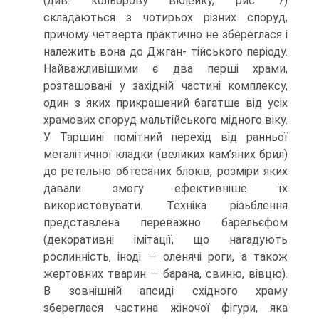
(див. кольорову вклейку, рис. 7)
складаються з чотирьох різних споруд,
причому четверта практично не збереглася і
належить вона до Джган- тійського періоду.
Найважливішими є два перші храми,
розташовані у західній частині комплексу,
один з яких прикрашений багатше від усіх
храмових споруд мальтійського мідного віку.
У Таршині помітний перехід від ранньої
мегалітич­ної кладки (великих кам’яних брил)
до ретельно обтесаних блоків, розміри яких
давали змогу ефективніше їх
використовувати. Техніка різьблення
представлена переважно барельєфом
(декоративні імітації, що нагадують
рослинність, іноді — оленячі роги, а також
жертовних тварин — барана, свиню, вівцю).
В зовнішній апсиді східного храму
збереглася частина жіночої фігури, яка