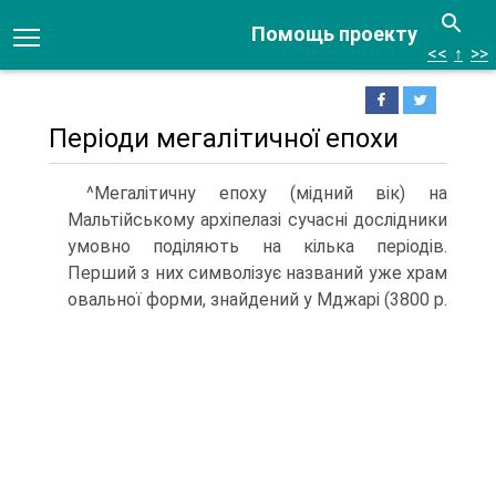
Помощь проекту
<<
↑
>>
Періоди мегалітичної епохи
^Мегалітичну епоху (мідний вік) на
Мальтійському архіпелазі сучасні дослідни­ки
умовно поділяють на кілька періодів.
Перший з них символізує названий уже храм
овальної форми, знайдений у Мджарі (3800 р.