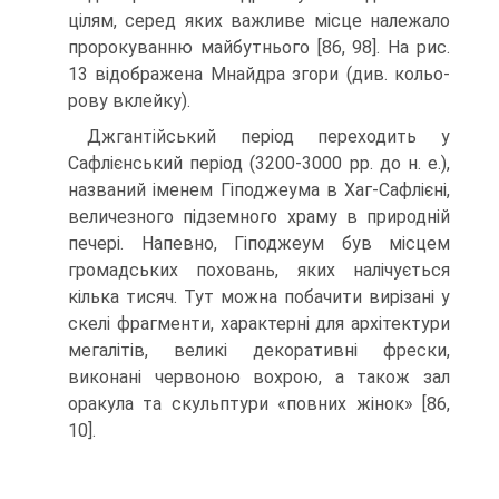
цілям, серед яких важливе місце належало
пророку­ванню майбутнього [86, 98]. На рис.
13 відображена Мнайдра згори (див. кольо­
рову вклейку).
Джгантійський період переходить у
Сафлієнський період (3200-3000 рр. до н. е.),
названий іменем Гіподжеума в Хаг-Сафлієні,
величезного підземного храму в природній
печері. Напевно, Гіподжеум був місцем
громадських поховань, яких налічується
кілька тисяч. Тут можна побачити вирізані у
скелі фрагмен­ти, характерні для архітектури
мегалітів, великі декоративні фрески,
виконані червоною вохрою, а також зал
оракула та скульптури «повних жінок» [86,
10].