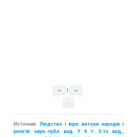
|
<<
>>
↑
Источник:
Людство і віра: витоки народів і
релігій: наук.-публ. вид. У 4 т. 3-тє вид.,