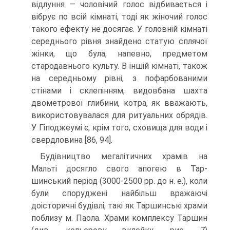
відлуння — чоловічий голос відбивається і
вібрує по всій кімнаті, тоді як жіночий голос
такого ефекту не досягає. У головній кімнаті
середнього рівня знайдено статую сплячої
жінки, що була, напевно, предметом
стародавньо­го культу. В іншій кімнаті, також
на середньому рівні, з пофарбованими
стінами і склепінням, видовбана шахта
двометрової глибини, котра, як вважають,
викори­стовувалася для ритуальних обрядів.
У Гіподжеумі є, крім того, сховища для води і
свердловина [86, 94].
Будівництво мегалітичних храмів на
Мальті досягло свого апогею в Тар-
шинський період (3000-2500 рр. до н. е.), коли
були споруджені найбільш вража­ючі
доісторичні будівлі, такі як Таршинські храми
поблизу м. Паола. Храми ком­плексу Таршин