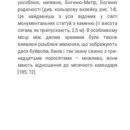
уособлює, напевно, Богиню-Матір, Богиню
родючості (див. кольорову вклейку, рис. 14).
Це найдав­ніша з усіх відомих у світі
монументальних статуй з каменю (її висота
сягала, як припускають, 2,5 м). В особливому
місці між двома храмами були також
виявлені різьблені малюнки, що зображують
двох буйволів, биків і так звану свиню з три­
надцятьма поросятами — можливо, вони
мають відношення до місячного кален­даря
[185, 12].