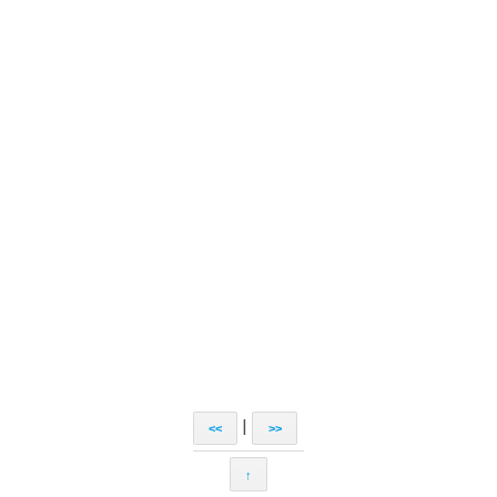
|
<<
>>
↑