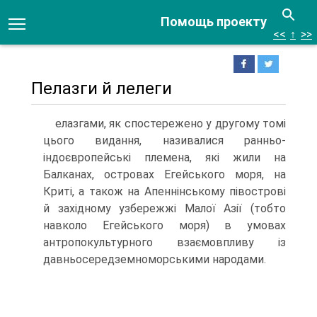
Помощь проекту
<<
↑
>>
Пелазги й лелеги
елазгами, як спостережено у другому томі
цього видання, називалися ранньо-
індоєвропейські племена, які жили на
Балканах, островах Егейського моря, на
Криті, а також на Апеннінському півострові
й західному узбережжі Малої Азії (тобто
навколо Егейського моря) в умовах
антропокультурного взаємовпливу із
давньосередземноморськими народами.