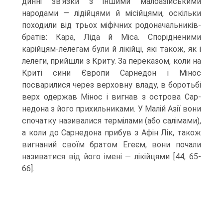
динні зв’язки з іншими малоазійськими
народами — лідійцями й місійцями, ос­кільки
походили від трьох міфічних родоначальників-
братів: Кара, Ліда й Міса. Спорідненими
карійцям-лелегам були й лікійці, які також, як і
лелеги, прийшли з Криту. За переказом, коли на
Криті сини Європи Сарнедон і Мінос
посварили­ся через верховну владу, в боротьбі
верх одержав Мінос і вигнав з острова Сар-
недона з його прихильниками. У Малій Азії вони
спочатку називалися термілами (або салімами),
а коли до Сарнедона прибув з Афін Лік, також
вигнаний своїм братом Егеєм, вони почали
називатися від його імені — лікійцями [44, 65-
66].