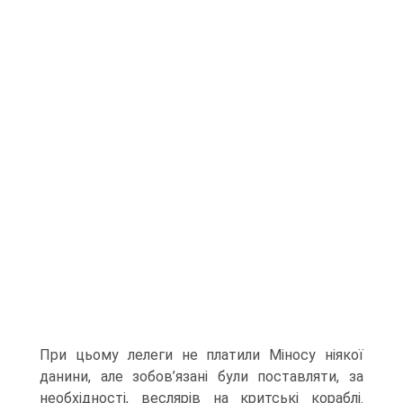
При цьому лелеги не платили Міносу ніякої
данини, але зобов’язані були поставляти, за
необхідності, веслярів на критські кораблі.