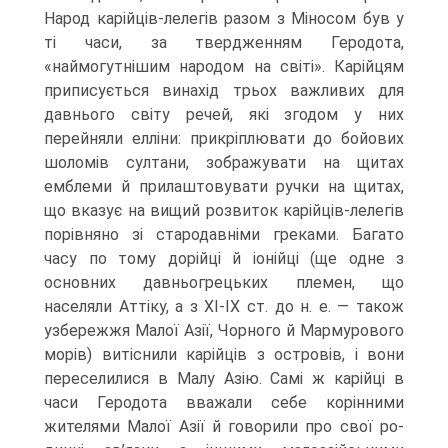
Народ карійців-лелегів разом з Міносом був у
ті часи, за твердженням Геродота,
«наймогутнішим народом на світі». Карійцям
приписується винахід трьох важливих для
давнього світу речей, які згодом у них
перейняли елліни: прикріплювати до бойових
шоломів султани, зображувати на щитах
емблеми й прилаштовувати ручки на щитах,
що вказує на вищий розвиток карійців-ле­легів
порівняно зі стародавніми греками. Багато
часу по тому дорійці й іонійці (ще одне з
основних давньогрецьких племен, що
населяли Аттіку, а з ХІ-ІХ ст. до н. е. — також
узбережжя Малої Азії, Чорного й Мармурового
морів) витісни­ли карійців з островів, і вони
переселилися в Малу Азію. Самі ж карійці в
часи Геродота вважали себе корінними
жителями Малої Азії й говорили про свої ро­