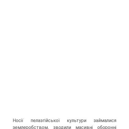
Носії пелазгійської культури займа­лися
землеробством, зводили масивні оборонні