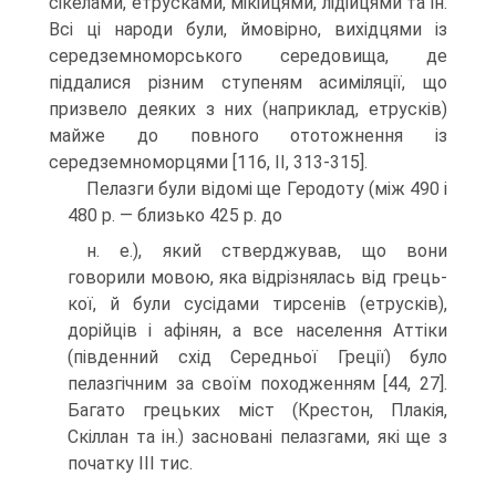
сікелами, етрусками, мікійцями, лідійцями та ін.
Всі ці народи були, ймовірно, вихідцями із
середземноморського середовища, де
піддалися різним ступеням асиміляції, що
призвело деяких з них (наприклад, етрусків)
майже до повного ототожнен­ня із
середземноморцями [116, II, 313-315].
Пелазги були відомі ще Геродоту (між 490 і
480 р. — близько 425 р. до
н. е.), який стверджував, що вони
говорили мовою, яка відрізнялась від грець­
кої, й були сусідами тирсенів (етрусків),
дорійців і афінян, а все населення Аттіки
(південний схід Середньої Греції) було
пелазгічним за своїм походженням [44, 27].
Багато грецьких міст (Крестон, Плакія,
Скіллан та ін.) засновані пелазгами, які ще з
початку III тис.