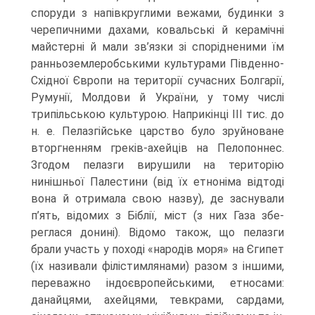
споруди з напівкруглими вежа­ми, будинки з
черепичними дахами, ковальські й керамічні
майстерні й мали зв’язки зі спорідненими їм
ранньоземлеробськими культурами Південно-
Схід­ної Європи на території сучасних Болгарії,
Румунії, Молдови й України, у тому числі
трипільською культурою. Наприкінці III тис. до
н. е. Пелазгійське царство було зруйноване
вторгненням греків-ахейців на Пелопоннес.
Згодом пелазги вирушили на територію
нинішньої Палестини (від їх етноніма відтоді
вона й отримала свою назву), де заснували
п’ять, відомих з Біблії, міст (з них Газа збе­
реглася донині). Відомо також, що пелазги
брали участь у поході «народів моря» на Єгипет
(їх називали філістимлянами) разом з іншими,
переважно індоєв­ропейськими, етносами:
данайцями, ахейцями, тевкрами, сардами,