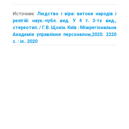
Источник:
Людство і віра: витоки народів і
релігій: наук.-публ. вид. У 4 т. 3-тє вид.,
стереотип. / Г. В. Щокін. Київ : Міжрегіональна
Академія управління персоналом,2020. 2220
с. : іл.. 2020