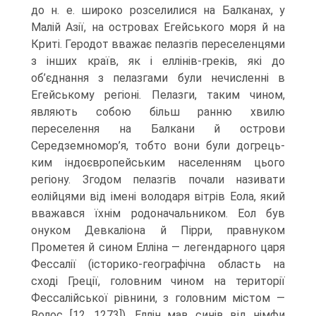
до н. е. широко розселилися на Балканах, у
Малій Азії, на островах Егейського моря й на
Криті. Геродот вважає пелазгів переселенцями
з інших країв, як і еллінів-греків, які до
об’єднання з пелазгами були нечисленні в
Егейському регіоні. Пелазги, таким чином,
являють собою більш ранню хвилю
переселення на Балкани й острови
Середземномор’я, тобто вони були догрець-
ким індоєвропейським населенням цього
регіону. Згодом пелазгів почали називати
еолійцями від імені володаря вітрів Еола, який
вважався їхнім родоначальником. Еол був
онуком Девкаліона й Пірри, правнуком
Прометея й сином Елліна — леген­дарного царя
Фессалії (історико-географічна область на
сході Греції, головним чином на території
Фессалійської рівнини, з головним містом —
Волос [12, 1273]). Еллін мав синів від німфи