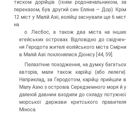
тиском дорійців (їхнім родоначальником, за
переказом, був дру­гий син Елліна — Дор). Крім
12 міст у Малій Азії, еолійці заснували ще 6 міст
на
о. Лесбос, а також два міста на інших
егейських островах. Відповідно до свідчен­
ня Геродота жителі еолійського міста Смірни
в Малій Азії поклонялися Діонісу [44, 59].
Пелазгічне походження, на думку багатьох
авторів, мали також карійці (або лелеги).
Наприклад, за Геродотом, карійці прийшли в
Малу Азію з островів Середземного моря й у
далекій давнині входили до складу потужної
морської дер­жави критського правителя
Міноса.