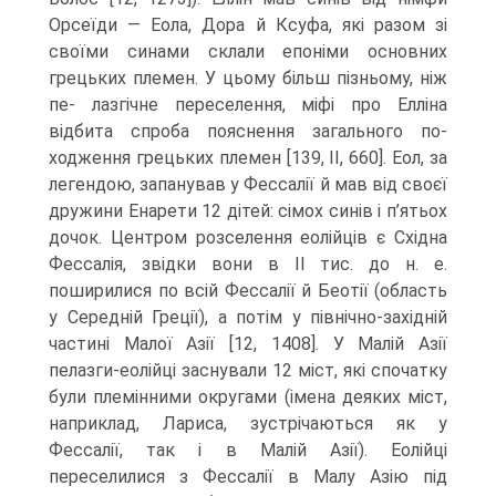
Орсеїди — Еола, Дора й Ксуфа, які разом зі
своїми сина­ми склали епоніми основних
грецьких племен. У цьому більш пізньому, ніж
пе- лазгічне переселення, міфі про Елліна
відбита спроба пояснення загального по­
ходження грецьких племен [139, II, 660]. Еол, за
легендою, запанував у Фессалії й мав від своєї
дружини Енарети 12 дітей: сімох синів і п’ятьох
дочок. Центром розселення еолійців є Східна
Фессалія, звідки вони в II тис. до н. е.
поширилися по всій Фессалії й Беотії (область
у Середній Греції), а потім у північно-західній
частині Малої Азії [12, 1408]. У Малій Азії
пелазги-еолійці заснували 12 міст, які спочатку
були племінними округами (імена деяких міст,
наприклад, Лариса, зустрічаються як у
Фессалії, так і в Малій Азії). Еолійці
переселилися з Фессалії в Малу Азію під