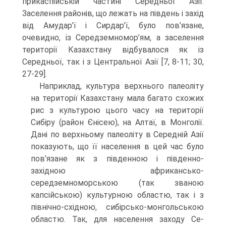
прикаспійській частині Серед­ньої Азії.
Заселення районів, що лежать на південь і захід
від Амудар’ї і Сирдар’ї, було пов’язане,
очевидно, із Середземномор’ям, а заселення
території Казахста­ну відбувалося як із
Середньої, так і з Центральної Азії [7, 8-11; 30,
27-29].
Наприклад, культура верхнього палеоліту
на території Казахстану мала багато схожих
рис з культурою цього часу на території
Сибіру (район Єнісею), на Алтаї, в Монголії.
Дані по верхньому палеоліту в Середній Азії
показують, що її населення в цей час було
пов’язане як з південною і південно-
західною афри­кансько-
середземноморською (так званою
капсійською) культурною областю, так і з
північно-східною, сибірсько-монгольською
областю. Так, для населення заходу Се­