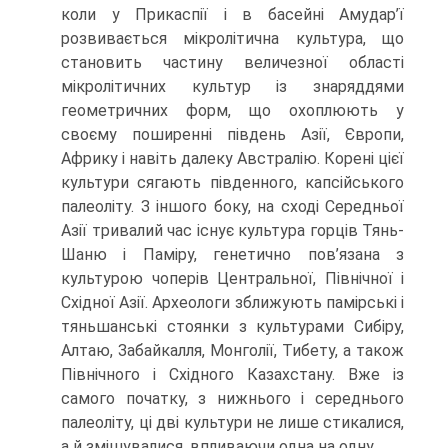
коли у Прикаспії і в басейні Амудар’ї
розвивається мікролітична культура, що
становить частину величезної області
мікролітичних культур із знаряддями
геометричних форм, що охоплю­ють у
своєму поширенні південь Азії, Європи,
Африку і навіть далеку Австралію. Корені цієї
культури сягають південного, капсійського
палеоліту. З іншого боку, на сході Середньої
Азії тривалий час існує культура горців Тянь-
Шаню і Паміру, гене­тично пов’язана з
культурою чоперів Центральної, Північної і
Східної Азії. Ар­хеологи зближують памірські і
тяньшанські стоянки з культурами Сибіру,
Алтаю, Забайкалля, Монголії, Тибету, а також
Північного і Східного Казахстану. Вже із
самого початку, з нижнього і середнього
палеоліту, ці дві культури не лише стика­лися,
а й змішувалися, впливаючи одна на одну.