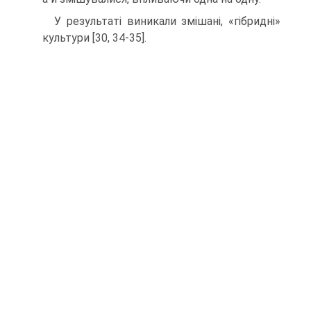
У результаті виникали змішані, «гібридні»
культури [30, 34-35].