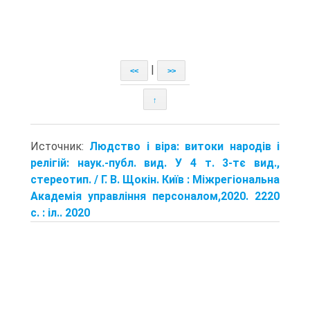
|
<<
>>
↑
Источник:
Людство і віра: витоки народів і
релігій: наук.-публ. вид. У 4 т. 3-тє вид.,
стереотип. / Г. В. Щокін. Київ : Міжрегіональна
Академія управління персоналом,2020. 2220
с. : іл.. 2020