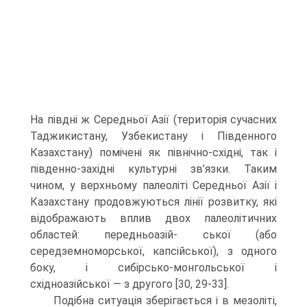
На півдні ж Середньої Азії (територія сучасних
Таджикистану, Узбекистану і Південного
Казахстану) помічені як північно-східні, так і
південно-західні культурні зв’язки. Таким
чином, у верхньому палеоліті Середньої Азії і
Казахстану продовжуються лінії розвитку, які
відображають вплив двох палеолітичних
областей: передньоазій- ської (або
середземноморської, капсійської), з одного
боку, і сибірсько-монголь­ської і
східноазійської — з другого [30, 29-33].
Подібна ситуація зберігається і в мезоліті,