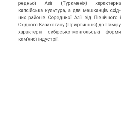
редньої Азії (Туркменія) характерна
капсійська культура, а для мешканців схід­
них районів Середньої Азії від Північного і
Східного Казахстану (Приіртишшя) до Паміру
характерні сибірсько-монгольські форми
кам’яної індустрії.