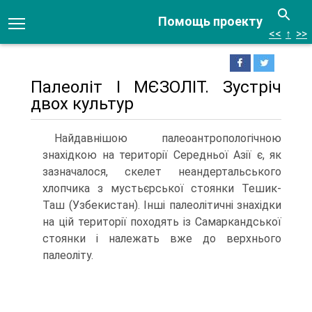
Помощь проекту
<<
↑
>>
Палеоліт І МЄЗОЛІТ. Зустріч
двох культур
Найдавнішою палеоантропологічною
знахідкою на тери­торії Середньої Азії є, як
зазначалося, скелет неандертальського
хлопчика з мустьєрської стоянки Тешик-
Таш (Узбекистан). Інші палеолітичні знахідки
на цій території походять із Самарканд­ської
стоянки і належать вже до верхнього
палеоліту.