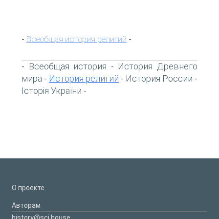
Всеобщая история религий
-
-
Всеобщая история
История Древнего
-
-
мира
История религий
История России
-
-
-
Історія України
-
О проекте
Авторам
history@sci.house