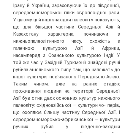
Ірану й України, зараховуючи їх до південної,
середземноморської гілки європеоїдної раси.
У цілому ці й інші знахідки палеоліту показують,
що для більшої частини Середньої Азії й
Казахстану характерна, починаючи з
нижньопалеолітичного часу, схожість з
галечною культурою Азії й Африки,
насамперед з Соанською куль­турою Індії. У
той же час у Західній Туркменії знайдені ручні
рубила ашельського типу, такі, що належать до
іншої культури, пов’язаної з Передньою Азією.
Таким чином, вже на ранніх стадіях
проживання людини на території Середньої
Азії був стик двох основних культур нижнього
палеоліту: східноазійської — культури чо- перів,
що охоплює більшу частину Середньої Азії, і
середземноморсько-африкан­ської — культури
ручних рубил у південно-західній