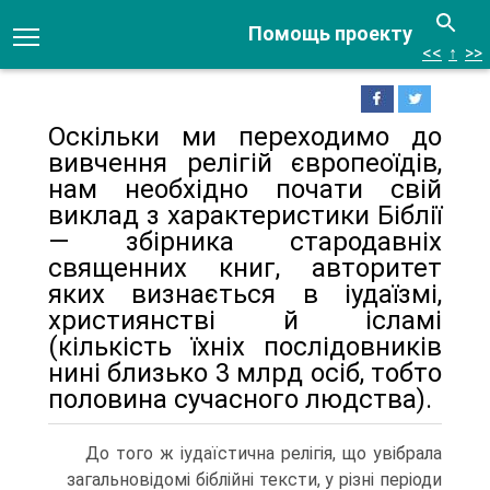
Помощь проекту
<<
↑
>>
Оскільки ми переходимо до
вивчення релігій європеоїдів,
нам необхідно по­чати свій
виклад з характеристики Біблії
— збірника стародавніх
священних книг, авторитет
яких визнається в іудаїзмі,
християнстві й ісламі
(кількість їхніх послідовників
нині близько 3 млрд осіб, тобто
половина сучасного люд­ства).
До того ж іудаїстична релігія, що увібрала
загальновідомі біблійні тексти, у різні періоди