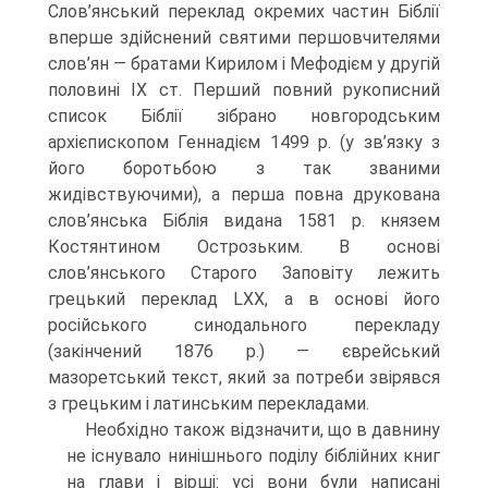
Слов’янський переклад окремих частин Біблії
вперше здійснений святими першовчителями
слов’ян — братами Кирилом і Мефодієм у другій
половині ІХ ст. Перший повний рукописний
список Біблії зібрано новгородським
архієпископом Геннадієм 1499 р. (у зв’язку з
його бороть­бою з так званими
жидівствуючими), а перша повна друкована
слов’янська Біблія видана 1581 р. князем
Костянтином Острозьким. В основі
слов’янського Старого Заповіту лежить
грецький переклад LXX, а в основі його
російського синодаль­ного перекладу
(закінчений 1876 р.) — єврейський
мазоретський текст, який за потреби звірявся
з грецьким і латинським перекладами.
Необхідно також відзначити, що в давнину
не існувало нинішнього поділу біблійних книг
на глави і вірші: усі вони були написані