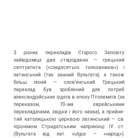
З різних перекладів Старого Заповіту
найвідоміші два стародавніх — грецький
септуагінта («сімдесятьох толковників») і
латинський (так званий Вульгата), а також
більш пізній — слов’янський. Грецький
переклад був зроблений для потреб
александрійських іудеїв в епоху Птолемеїв (за
переказом, 70-ма єврейськими
перекладачами, звідки і його назва), а прийня­
тий католицькою церквою латинський — св.
Ієронімом Стридатським наприкінці ІУ ст.
(Вульгата від лат. vulgus — «народ»).