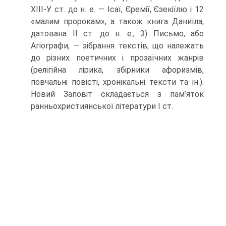
ХІІІ-У ст. до н. е. — Ісаї, Єремії, Єзекіїлю і 12
«малим пророкам», а також книга Даниїла,
датована ІІ ст. до н. е.; 3) Письмо, або
Агіографи, — зібрання текстів, що належать
до різних поетичних і прозаїчних жанрів
(релігійна лірика, збірники афоризмів,
повчальні повісті, хронікальні тексти та ін.).
Новий Заповіт складається з пам’я­ток
ранньохристиянської літератури І ст.