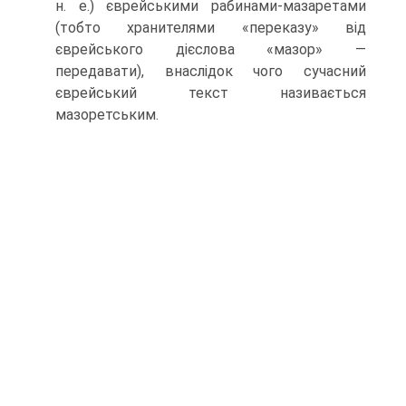
н. е.) єврейськими рабинами-мазаретами
(тобто хранителями «пере­казу» від
єврейського дієслова «мазор» —
передавати), внаслідок чого сучасний
єврейський текст називається
мазоретським.