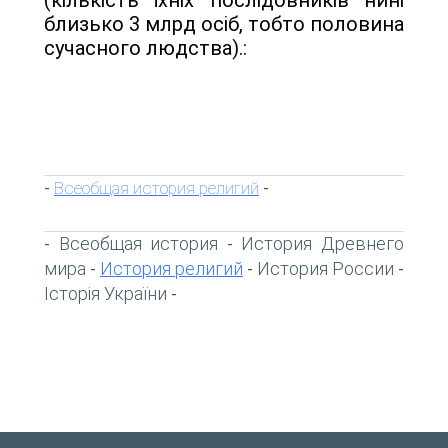
близько 3 млрд осіб, тобто половина
сучасного люд­ства).:
Всеобщая история религий
-
-
Всеобщая история
История Древнего
-
-
мира
История религий
История России
-
-
-
Історія України
-