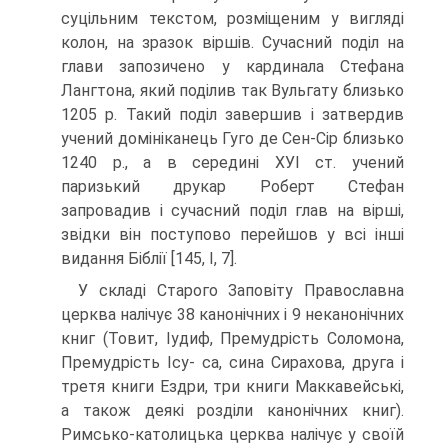
суцільним текстом, розмі­щеним у вигляді
колон, на зразок віршів. Сучасний поділ на
глави запозичено у кардинала Стефана
Лангтона, який поділив так Вульгату близько
1205 р. Такий поділ завершив і затвердив
учений домініканець Гуго де Сен-Сір близько
1240 р., а в середині ХУІ ст. учений
паризький друкар Роберт Стефан
запровадив і сучас­ний поділ глав на вірші,
звідки він поступово перейшов у всі інші
видання Біблії [145, І, 7].
У складі Старого Заповіту Православна
церква налічує 38 канонічних і 9 неканонічних
книг (Товит, Іудиф, Премудрість Соломона,
Премудрість Ісу- са, сина Сирахова, друга і
третя книги Ездри, три книги Маккавейські,
а також деякі розділи канонічних книг).
Римсько-католицька церква налічує у своїй