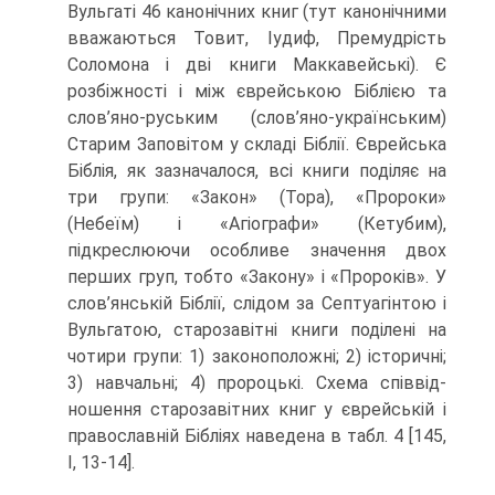
Вульгаті 46 канонічних книг (тут канонічними
вважаються Товит, Іудиф, Пре­мудрість
Соломона і дві книги Маккавейські). Є
розбіжності і між єврейською Біблією та
слов’яно-руським (слов’яно-українським)
Старим Заповітом у складі Біблії. Єврейська
Біблія, як зазначалося, всі книги поділяє на
три групи: «Закон» (Тора), «Пророки»
(Небеїм) і «Агіографи» (Кетубим),
підкреслюючи особливе значення двох
перших груп, тобто «Закону» і «Пророків». У
слов’янській Біблії, слідом за Септуагінтою і
Вульгатою, старозавітні книги поділені на
чотири гру­пи: 1) законоположні; 2) історичні;
3) навчальні; 4) пророцькі. Схема співвід­
ношення старозавітних книг у єврейській і
православній Бібліях наведена в табл. 4 [145,
І, 13-14].