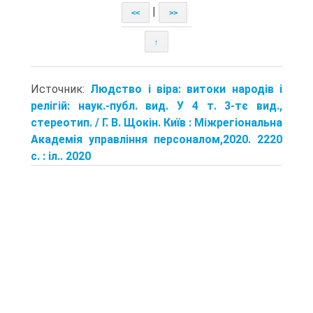
|
<<
>>
↑
Источник:
Людство і віра: витоки народів і
релігій: наук.-публ. вид. У 4 т. 3-тє вид.,
стереотип. / Г. В. Щокін. Київ : Міжрегіональна
Академія управління персоналом,2020. 2220
с. : іл.. 2020