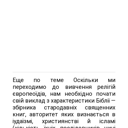
Еще по теме Оскільки ми
переходимо до вивчення релігій
європеоїдів, нам необхідно по­чати
свій виклад з характеристики Біблії —
збірника стародавніх священних
книг, авторитет яких визнається в
іудаїзмі, християнстві й ісламі
(кількість їхніх послідовників нині