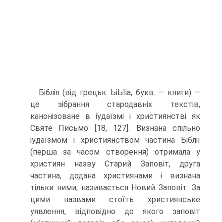
Біблія (від грецьк. ЬіЬІіа, букв. — книги) —
це зібрання стародавніх текстів,
канонізоване в іудаїзмі і християнстві як
Святе Письмо [18, 127]. Визнана спіль­но
іудаїзмом і християнством частина Біблії
(перша за часом створення) отрима­ла у
християн назву Старий Заповіт, друга
частина, додана християнами і визнана
тільки ними, називається Новий Заповіт. За
цими назвами стоїть християнське
уявлення, відповідно до якого заповіт