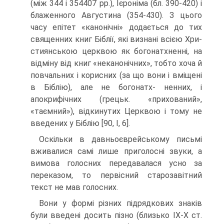
(між 344 і 354­407 рр.), Ієроніма (бл. 390-420) і
блаженного Августина (354-430). З цього
часу епітет «канонічні» додається до тих
священних книг Біблії, які визнані всією Хри­
стиянською церквою як богонатхненні, на
відміну від книг «неканонічних», тобто хоча й
повчальних і корисних (за що вони і вміщені
в Біблію), але не богонатх- ненних, і
апокрифічних (грецьк. «прихований»,
«таємний»), відкинутих Церквою і тому не
введених у Біблію [90, І, 6].
Оскільки в давньоєврейському письмі
вживалися самі лише приголосні зву­ки, а
вимова голосних передавалася усно за
переказом, то первісний старозавіт­ний
текст не мав голосних.
Вони у формі різних підрядкових знаків
були введені досить пізно (близь­ко ІХ-Х ст.