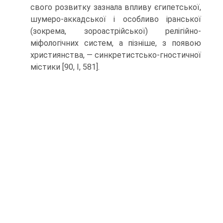
свого розвитку зазнала впливу єгипетської,
шумеро-аккадської і особливо іранської
(зокрема, зороастрійської) релігійно-
міфологічних си­стем, а пізніше, з появою
християнства, — синкретистсько-гностичної
містики [90, І, 581].