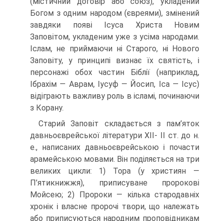
(містичний договір або союз), укладений
Богом з одним народом (євреями), змінений
завдяки появі Ісуса Христа Новим
Заповітом, укладеним уже з усіма народами.
Іслам, не приймаючи ні Старого, ні Нового
Заповіту, у принципі визнає їх святість, і
персонажі обох частин Біблії (наприклад,
Ібрахім — Аврам, Іусуф — Йосип, Іса — Ісус)
відіграють важливу роль в ісламі, починаючи
з Корану.
Старий Заповіт складається з пам’яток
давньоєврейської літератури ХІІ- ІІ ст. до н.
е., написаних давньоєврейською і почасти
арамейською мовами. Він поділяється на три
великих цикли: 1) Тора (у християн —
П’ятикнижжя), припи­суване пророкові
Мойсею; 2) Пророки — кілька стародавніх
хронік і власне про­рочі твори, що належать
або приписуються народним проповідникам