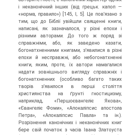
і неканонічний інших (від грецьк. капоп —
«норма, правило») [145, І, 5]. Це пов’язано з
тим, що до Біблії увійшли священні книги,
написані, як зазначалося, у різні епохи і
різними авторами. До того ж поряд зі
справжніми, або, як заведено казати,
богонатхненними книгами, з’явилися в різні
епохи й несправжні, або небогонатхненні
книги, яким, проте, їх автори намагалися
надати зовнішнього вигляду справжніх і
богонатхненних (особливо багато таких
творів з’явилося в перші століття
християнства на ґрунті гностицизму,
наприклад, «Першоєвангеліє Якова»,
«Євангеліє Фоми», «Апо­каліпсис апостола
Петра», «Апокаліпсис Павла» та ін.).
Розрізнення канонічних і неканонічних книг
бере свій початок з часів Івана Златоуста