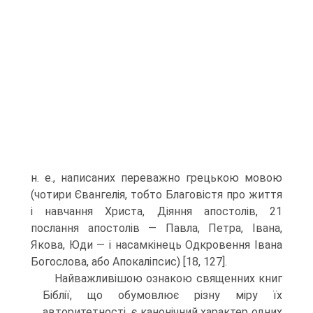
н. е., написаних переважно грецькою мовою
(чотири Євангелія, тобто Благовістя про життя
і навчання Христа, Діяння апостолів, 21
послання апостолів — Павла, Петра, Івана,
Якова, Юди — і насамкі­нець Одкровення Івана
Богослова, або Апокаліпсис) [18, 127].
Найважливішою ознакою священних книг
Біблії, що обумовлює різну міру їх
авторитетності, є канонічний характер одних