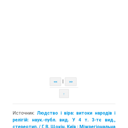
|
<<
>>
↑
Источник:
Людство і віра: витоки народів і
релігій: наук.-публ. вид. У 4 т. 3-тє вид.,
стереотип. / Г. В. Щокін. Київ : Міжрегіональна