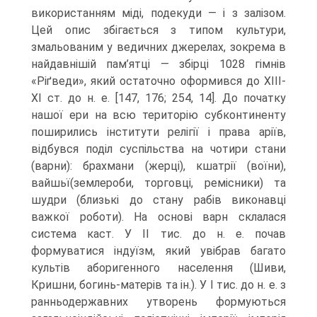
використанням міді, подекуди — і з залізом.
Цей опис збігається з типом культури,
змальованим у ведичних джере­лах, зокрема в
найдавнішій пам’ятці — збірці 1028 гімнів
«Ріґведи», який остаточ­но оформився до ХІІІ-
ХІ ст. до н. е. [147, 176; 254, 14]. До початку
нашої ери на всю територію субконтиненту
поширились інститути релігії і права аріїв,
відбув­ся поділ суспільства на чотири стани
(варни): брахмани (жерці), кшатрії (воїни),
вайшьї(землероби, торговці, ремісники) та
шудри (близькі до стану рабів виконав­ці
важкої роботи). На основі варн склалася
система каст. У II тис. до н. е. почав
формуватися індуїзм, який увібрав багато
культів аборигенного населення (Шиви,
Кришни, богинь-матерів та ін.). У I тис. до н. е. з
ранньодержавних утворень фор­муються