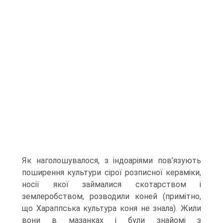
Як наголошувалося, з індоаріями пов’язу­ють
поширення культури сірої розписної кераміки,
носії якої займалися скотарством і
землеробством, розводили коней (примітно,
що Хараппська культура коня не знала). Жили
вони в мазанках і були знайомі з