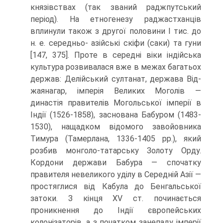
князівствах (так званий раджпутський
період). На етноге­незу раджастханців
вплинули також з другої половини I тис. до
н. е. середньо- азійські скіфи (саки) та гуни
[147, 375]. Проте в середні віки індійська
культура розвивалася вже в межах багатьох
держав: Делійський султанат, держава Від-
жаянагар, імперія Великих Моголів —
династія правителів Могольської імперії в
Індії (1526-1858), заснована Бабуром (1483-
1530), нащадком відомого завой­овника
Тимура (Тамерлана, 1336-1405 рр.), який
розбив монголо-татарську Зо­лоту Орду.
Кордони держави Бабура — спочатку
правителя невеликого уділу в Середній Азії —
простяглися від Кабула до Бенгальської
затоки. З кінця XV ст. починається
проникнення до Індії європейських
колонізаторів, а з початком занепаду імперії