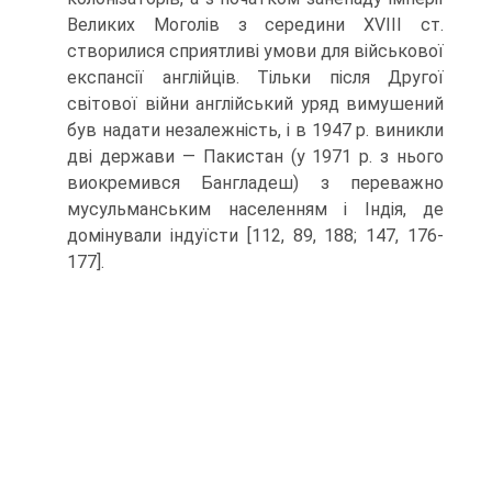
Великих Моголів з середини XVIII ст.
створилися сприятливі умови для військової
експансії англійців. Тільки після Другої
світової війни ан­глійський уряд вимушений
був надати незалежність, і в 1947 р. виникли
дві дер­жави — Пакистан (у 1971 р. з нього
виокремився Бангладеш) з переважно
мусуль­манським населенням і Індія, де
домінували індуїсти [112, 89, 188; 147, 176-
177].