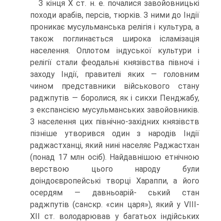
З кінця Х ст. н. е. почалися завойовницькі
походи арабів, персів, тюрків. З ними до Індії
проникає мусульманська релігія і культура, а
також поглинаєть­ся широка ісламізація
населення. Оплотом індуської культури і
релігії стали феодальні князівства півночі і
заходу Індії, правителі яких — головним
чином представники військового стану
раджпутів — боролися, як і сикхи Пенджабу,
з експансією мусульманських завойовників.
З населення цих північно-західних князівств
пізніше утворився один з народів Індії
раджастханці, який нині на­селяє Раджастхан
(понад 17 млн осіб). Найдавнішою етнічною
верствою цього народу були
доіндоєвропейські творці Хараппи, а його
осердям — давньоарій- ський стан
раджпутів (санскр. «син царя»), який у VIII-
XII ст. володарював у багатьох індійських