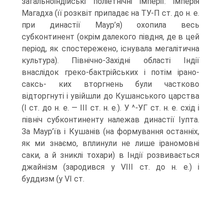
загальноіндійські поліетнічні імперії: імперія
Магадха (її розквіт припа­дає на ТУ-П ст. до н. е.
при династії Маур’я) охопила весь
субконтинент (окрім далекого півдня, де в цей
період, як спостережено, існувала мегалітична
культу­ра). Північно-Західні області Індії
внаслідок греко-бактрійських і потім ірано-
саксь- ких вторгнень були частково
відторгнуті і увійшли до Кушанського царства
(I ст. до н. е. — III ст. н. е.). У ^-УГ ст. н. е. схід і
північ субконтиненту належав династії Іупта.
За Маур’їв і Кушанів (на формування останніх,
як ми знаємо, вплинули не лише іраномовні
саки, а й зниклі тохари) в Індії розвивається
джайнізм (зародив­ся у VIII ст. до н. е.) і
буддизм (у VI ст.