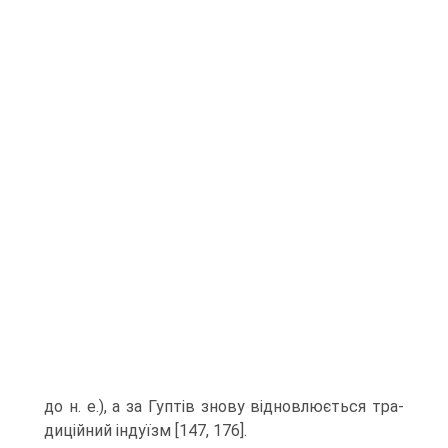
до н. е.), а за Гуптів знову відновлюється тра­
диційний індуїзм [147, 176].