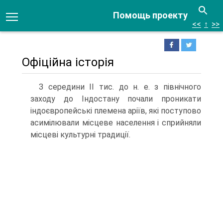
Помощь проекту
<<
↑
>>
Офіційна історія
З середини II тис. до н. е. з північного
заходу до Індостану почали проникати
індоєвропейські племена аріїв, які поступово
асимілювали місцеве населення і сприйняли
місцеві культурні традиції.