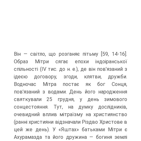
Він — світло, що розганяє пітьму [59, 14-16].
Образ Мітри сягає епохи індоірансь­кої
спільності (IV тис. до н. е.), де він пов’язаний з
ідеєю договору, згоди, клятви, дружби.
Водночас Мітра постає як бог Сонця,
пов’язаний з водами. День його народження
святкували 25 грудня, у день зимового
сонцестояння. Тут, на думку до­слідників,
очевидний вплив мітраїзму на християнство
(ранні християни від­значали Різдво Христове в
цей же день). У «Яштах» батьками Мітри є
Ахурамазда та його дружина — богиня землі