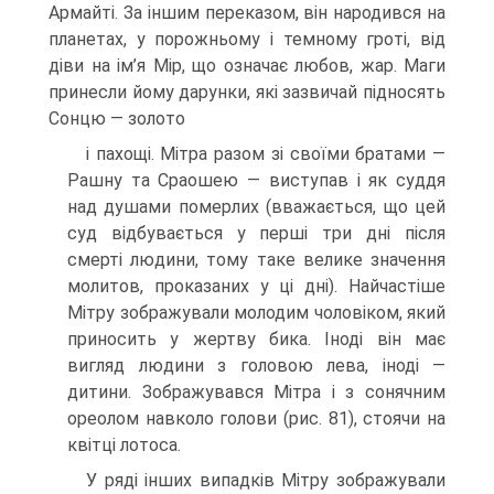
Армайті. За іншим переказом, він народився на
планетах, у порожньому і темному гроті, від
діви на ім’я Мір, що означає лю­бов, жар. Маги
принесли йому дарунки, які зазвичай підносять
Сонцю — золото
і пахощі. Мітра разом зі своїми братами —
Рашну та Сраошею — виступав і як суддя
над душами помер­лих (вважається, що цей
суд відбувається у перші три дні після
смерті людини, тому таке велике зна­чення
молитов, проказаних у ці дні). Найчастіше
Мітру зображували молодим чоловіком, який
прино­сить у жертву бика. Іноді він має
вигляд людини з головою лева, іноді —
дитини. Зображувався Мітра і з сонячним
ореолом навколо голови (рис. 81), стоячи на
квітці лотоса.
У ряді інших випадків Мітру зображували