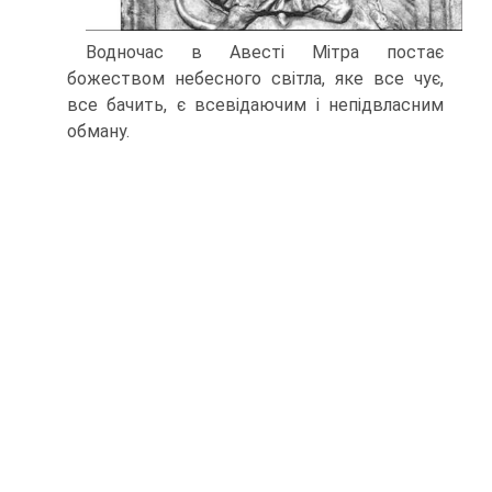
Водночас в Авесті Мітра постає
божеством не­бесного світла, яке все чує,
все бачить, є всевідаючим і непідвласним
обману.