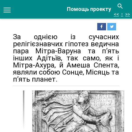
Помощь проекту
<<
↑
>>
За однією із сучасних
релігієзнавчих гіпотез ведична
пара Мітра-Варуна та п’ять
інших Адітьїв, так само, як і
Мітра-Ахура, й Амеша Спента,
являли собою Сонце, Місяць та
п’ять планет.