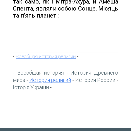
так само, як і Мітра-Ахура, й Амеша
Спента, являли собою Сонце, Місяць
та п’ять планет.:
Всеобщая история религий
-
-
Всеобщая история
История Древнего
-
-
мира
История религий
История России
-
-
-
Історія України
-