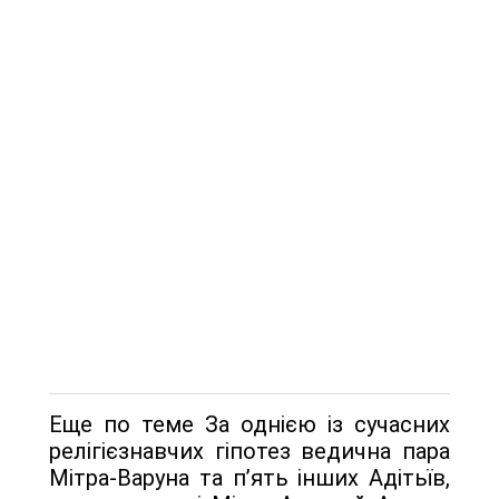
Еще по теме За однією із сучасних
релігієзнавчих гіпотез ведична пара
Мітра-Варуна та п’ять інших Адітьїв,