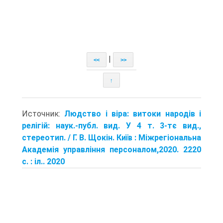
|
<<
>>
↑
Источник:
Людство і віра: витоки народів і
релігій: наук.-публ. вид. У 4 т. 3-тє вид.,
стереотип. / Г. В. Щокін. Київ : Міжрегіональна
Академія управління персоналом,2020. 2220
с. : іл.. 2020