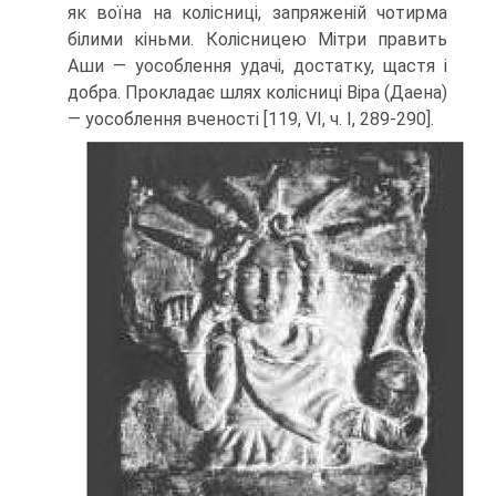
як вої­на на колісниці, запряженій чотирма
білими кінь­ми. Колісницею Мітри править
Аши — уособлен­ня удачі, достатку, щастя і
добра. Прокладає шлях колісниці Віра (Даена)
— уособлення вченості [119, VI, ч. I, 289-290].