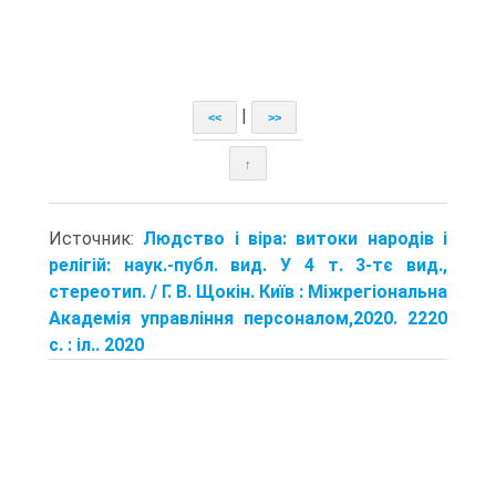
|
<<
>>
↑
Источник:
Людство і віра: витоки народів і
релігій: наук.-публ. вид. У 4 т. 3-тє вид.,
стереотип. / Г. В. Щокін. Київ : Міжрегіональна
Академія управління персоналом,2020. 2220
с. : іл.. 2020