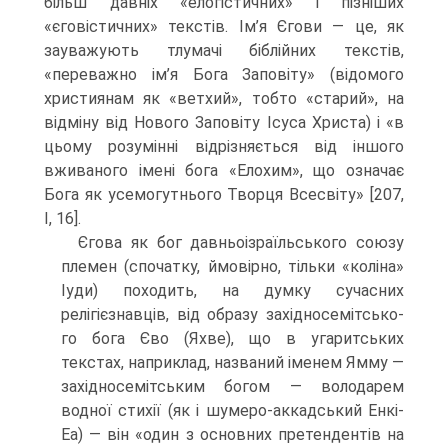
більш давніх «елогістичних» і пізніших
«єговістичних» текстів. Ім’я Єгови — це, як
зауважують тлумачі біблійних текстів,
«переважно ім’я Бога Заповіту» (відомого
християнам як «ветхий», тобто «старий», на
відміну від Нового Заповіту Ісуса Христа) і «в
цьому розумінні відріз­няється від іншого
вживаного імені бога «Елохим», що означає
Бога як усемогут­нього Творця Всесвіту» [207,
I, 16].
Єгова як бог давньоізраїльського союзу
племен (спочатку, ймовірно, тільки «колі­на»
Іуди) походить, на думку сучасних
релігієзнавців, від образу західносемітсько-
го бога Єво (Яхве), що в угаритських
текстах, наприклад, названий іменем Ямму —
західносемітським богом — володарем
водної стихії (як і шумеро-аккадський Енкі-
Еа) — він «один з основних претендентів на