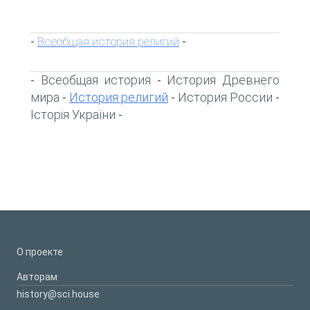
Всеобщая история религий
-
-
Всеобщая история
История Древнего
-
-
мира
История религий
История России
-
-
-
Історія України
-
О проекте
Авторам
history@sci.house