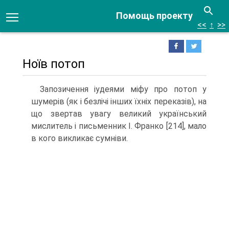
Помощь проекту
<<
↑
>>
Ноїв потоп
Запозичення іудеями міфу про потоп у
шумерів (як і безлічі інших їхніх пере­казів), на
що звертав увагу великий український
мислитель і письменник І. Фран­ко [214], мало
в кого викликає сумніви.