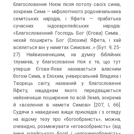
благословення Ноєм після потопу своїх синів,
зокрема Сима — міфологічного родоначальника
семітських народів, і Яфета — прабатька
сучасних індоєвропейських народів:
«Благословенний Господь Бог (Єгова) Симів...
нехай поширить Бог (Елохим) Яфета, і хай
вселиться він у наметах Симових...» (Бут. 9, 25-
27). Найвизначнішим, на думку біблійних
тлумачів, у благословенні Ноя є те, що тут
уперше Єгова-Яхве називається власним
богом Сима, а Елохим, універсаль­ний Владика і
Творець світу, названий у благословенні
Яфету, нащадкам якого пе­редвіщається
найзначніше поширення по всій Землі, зокрема
й «вселення в намети Симові» [207, I, 66].
Судячи з наведених вище прикладів і з огляду
на відому тезу про «богообраність», можна,
очевидно, розмежувати «еговообраність» (від
імені іудейського бога) і «елохимообраність»