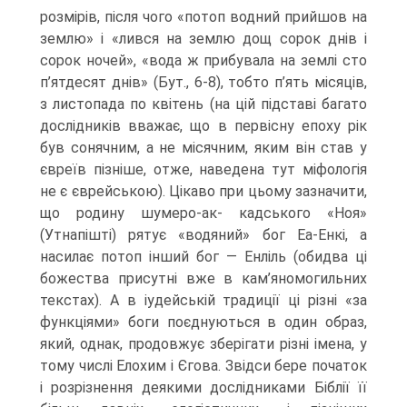
розмірів, після чого «потоп водний прийшов на
землю» і «лився на землю дощ сорок днів і
сорок ночей», «вода ж прибувала на землі сто
п’ятдесят днів» (Бут., 6-8), тобто п’ять місяців,
з листо­пада по квітень (на цій підставі багато
дослідників вважає, що в первісну епоху рік
був сонячним, а не місячним, яким він став у
євреїв пізніше, отже, наведена тут міфологія
не є єврейською). Цікаво при цьому зазначити,
що родину шумеро-ак- кадського «Ноя»
(Утнапішті) рятує «водяний» бог Еа-Енкі, а
насилає потоп інший бог — Енліль (обидва ці
божества присутні вже в кам’яномогильних
текстах). А в іудейській традиції ці різні «за
функціями» боги поєднуються в один образ,
який, однак, продовжує зберігати різні імена, у
тому числі Елохим і Єгова. Звідси бере початок
і розрізнення деякими дослідниками Біблії її