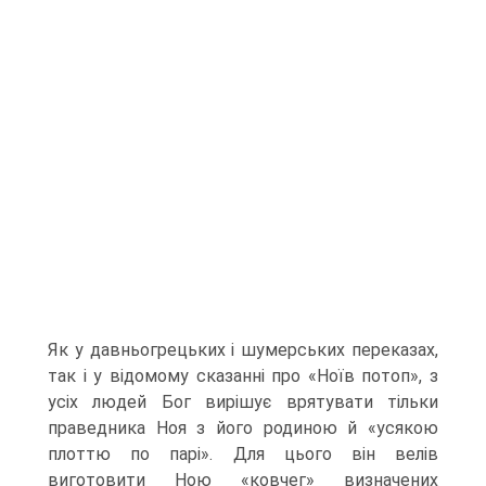
Як у давньогрецьких і шумерських пе­реказах,
так і у відомому сказанні про «Ноїв потоп», з
усіх людей Бог вирішує врятувати тільки
праведника Ноя з його родиною й «усякою
плоттю по парі». Для цього він велів
виготовити Ною «ковчег» визначених