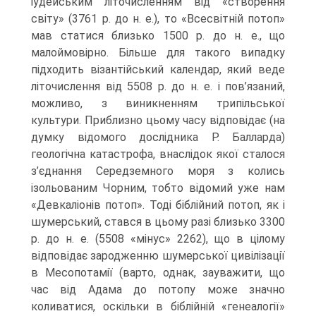
іудейським літочисленням від «створення
світу» (3761 р. до н. е.), то «Всесвітній потоп»
мав статися близько 1500 р. до н. е., що
малоймовірно. Більше для тако­го випадку
підходить візантійський календар, який веде
літочислення від 5508 р. до н. е. і пов’язаний,
можливо, з виникненням трипільської
культури. Приблизно цьому часу відповідає (на
думку відомого дослідника Р. Балларда)
геологічна катас­трофа, внаслідок якої сталося
з’єднання Середземного моря з колись
ізольованим Чорним, тобто відомий уже нам
«Девкаліонів потоп». Тоді біблійний потоп, як і
шумерський, стався в цьому разі близько 3300
р. до н. е. (5508 «мінус» 2262), що в цілому
відповідає зародженню шумерської цивілізації
в Месопотамії (варто, однак, за­уважити, що
час від Адама до потопу може значно
коливатися, оскільки в біблій­ній «генеалогії»