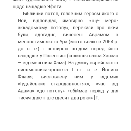
щодо нащадків Яфета.
Біблійний потоп, головним героєм якого є
Ной, відповідає, ймовірно, «шу- меро-
аккадському потопу», перекази про який
були, здогадно, винесені Аврамом з
месопотамського Ура (місто впало в 2064 р.
до н. е.) і поширені згодом серед його
нащадків у Палестині (колишня назва Ханаан
— від імені сина Хама). На думку єв­рейського
письменника-хроніста I ст. н. е. Йосипа
Флавія, висловлену ним у відо­мих
«Іудейських стародавностях», «час від
Адама» «до потопу» «обіймав період у дві
тисячі двісті шістдесят два роки» [Т.