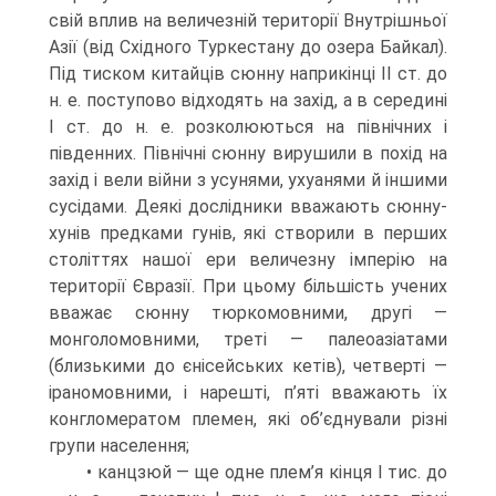
свій вплив на величезній території Внутрішньої
Азії (від Східного Туркестану до озера Байкал).
Під тиском китайців сюнну наприкінці II ст. до
н. е. по­ступово відходять на захід, а в середині
I ст. до н. е. розколюються на північних і
південних. Північні сюнну вирушили в похід на
захід і вели війни з усунями, ухуанями й іншими
сусідами. Деякі дослідники вважа­ють сюнну-
хунів предками гунів, які створили в перших
століттях нашої ери величезну імперію на
території Євразії. При цьому більшість учених
вважає сюнну тюркомовними, другі —
монголомовними, треті — палеоазіата­ми
(близькими до єнісейських кетів), четверті —
іраномовними, і нарешті, п’яті вважають їх
конгломератом племен, які об’єднували різні
групи насе­лення;
• канцзюй — ще одне плем’я кінця I тис. до