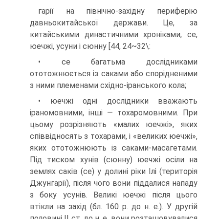
гарії на північно-західну периферію
давньокитайської держави. Це, за
китайськи­ми династичними хроніками, се,
юечжі, усуни і сюнну [44, 24~32\:
• се багатьма дослідниками
ототожнюється із саками або спорідненими
з ними племенами східно-іранського кола;
• юечжі одні дослідники вважають
іраномовними, інші — тохаромовними. При
цьому розрізняють «малих юечжі», яких
співвідносять з тохарами, і «великих юечжі»,
яких ототожнюють із саками-масагетами.
Під тиском хунів (сюнну) юечжі осіли на
землях саків (се) у долині ріки Ілі (територія
Джунгарії), після чого вони піддалися нападу
з боку усунів. Великі юечжі після цього
втікли на захід (бл. 160 р. до н. е.). У другій
половині II ст. до н. е. вони розташовувалися