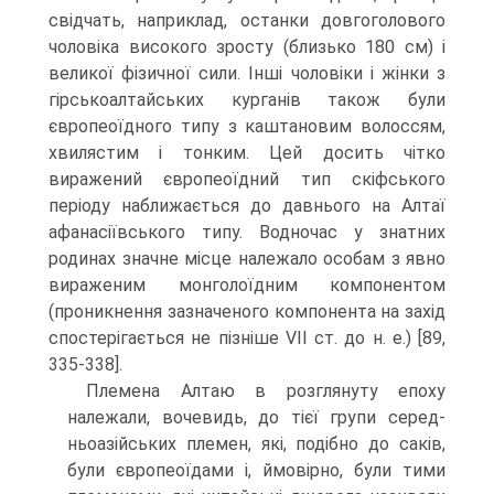
свідчать, наприклад, останки довгоголового
чоловіка високого зросту (близько 180 см) і
великої фізичної сили. Інші чоловіки і жінки з
гірськоалтайських курганів та­кож були
європеоїдного типу з каштановим волоссям,
хвилястим і тонким. Цей досить чітко
виражений європеоїдний тип скіфського
періоду наближається до давнього на Алтаї
афанасіївського типу. Водночас у знатних
родинах значне місце належало особам з явно
вираженим монголоїдним компонентом
(проник­нення зазначеного компонента на захід
спостерігається не пізніше VII ст. до н. е.) [89,
335-338].
Племена Алтаю в розглянуту епоху
належали, вочевидь, до тієї групи серед-
ньоазійських племен, які, подібно до саків,
були європеоїдами і, ймовірно, були тими