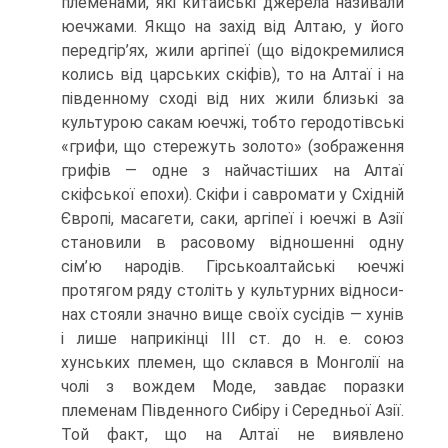
племенами, які китайські джерела називали
юечжами. Якщо на захід від Алтаю, у його
передгір’ях, жили аргіпеї (що відокремилися
колись від царських скіфів), то на Алтаї і на
південному сході від них жили близькі за
культурою сакам юечжі, тобто геродотівські
«грифи, що стережуть золото» (зображення
грифів — одне з найчастіших на Алтаї
скіфської епохи). Скіфи і савромати у Східній
Єв­ропі, масагети, саки, аргіпеї і юечжі в Азії
становили в расовому відношенні одну
сім’ю народів. Гірськоалтайські юечжі
протягом ряду століть у культурних відноси­
нах стояли значно вище своїх сусідів — хунів
і лише наприкінці III ст. до н. е. союз
хунських племен, що склався в Монголії на
чолі з вождем Моде, завдає поразки
племенам Південного Сибіру і Середньої Азії.
Той факт, що на Алтаї не виявлено