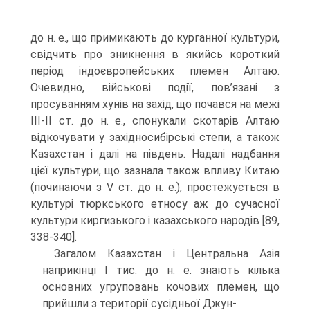
до н. е., що примикають до курганної культу­ри,
свідчить про зникнення в якийсь короткий
період індоєвропейських племен Алтаю.
Очевидно, військові події, пов’язані з
просуванням хунів на захід, що по­чався на межі
III-II ст. до н. е., спонукали скотарів Алтаю
відкочувати у західно­сибірські степи, а також
Казахстан і далі на південь. Надалі надбання
цієї культу­ри, що зазнала також впливу Китаю
(починаючи з V ст. до н. е.), простежується в
культурі тюркського етносу аж до сучасної
культури киргизького і казахського на­родів [89,
338-340].
Загалом Казахстан і Центральна Азія
наприкінці I тис. до н. е. знають кілька
основних угруповань кочових племен, що
прийшли з території сусідньої Джун-