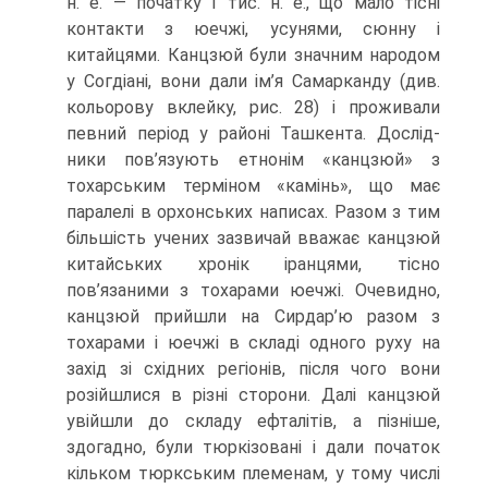
н. е. — початку I тис. н. е., що мало тісні
контакти з юечжі, усунями, сюнну і
китайцями. Канцзюй були значним народом
у Согдіані, вони дали ім’я Самарканду (див.
кольорову вклейку, рис. 28) і проживали
певний період у районі Ташкента. Дослід­
ники пов’язують етнонім «канцзюй» з
тохарським терміном «камінь», що має
паралелі в орхонських написах. Разом з тим
більшість учених зазвичай вважає канцзюй
китайських хронік іранцями, тісно
пов’язаними з тоха­рами юечжі. Очевидно,
канцзюй прийшли на Сирдар’ю разом з
тохарами і юечжі в складі одного руху на
захід зі східних регіонів, після чого вони
розійшлися в різні сторони. Далі канцзюй
увійшли до складу ефталітів, а пізніше,
здогадно, були тюркізовані і дали початок
кільком тюркським племенам, у тому числі