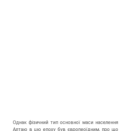
Однак фізичний тип основної маси населення
Алтаю в цю епоху був європеоїдним, про що