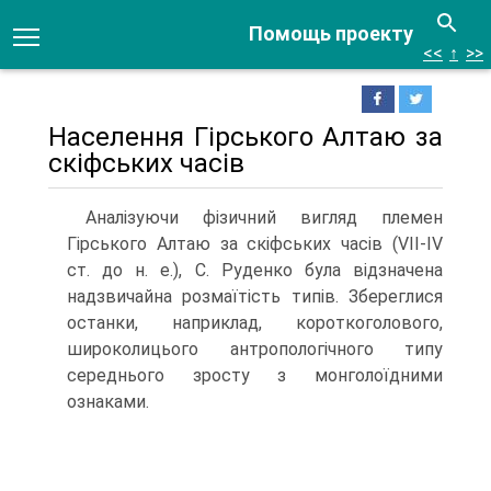
Помощь проекту
<<
↑
>>
Населення Гірського Алтаю за
скіфських часів
Аналізуючи фізичний вигляд племен
Гірського Алтаю за скіфських часів (VII-IV
ст. до н. е.), С. Руденко була відзначена
надзвичайна розмаїтість типів. Збереглися
останки, наприклад, короткоголового,
широколицього антрополо­гічного типу
середнього зросту з монголоїдними
ознаками.