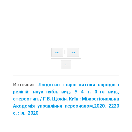
|
<<
>>
↑
Источник:
Людство і віра: витоки народів і
релігій: наук.-публ. вид. У 4 т. 3-тє вид.,
стереотип. / Г. В. Щокін. Київ : Міжрегіональна
Академія управління персоналом,2020. 2220
с. : іл.. 2020