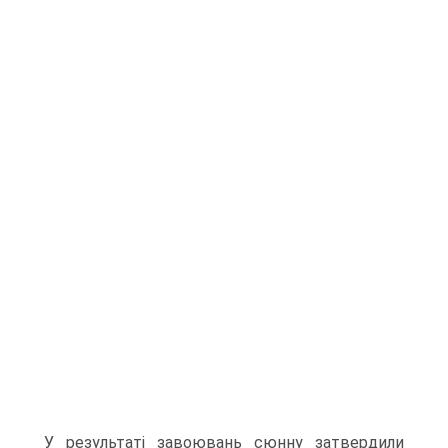
У результаті завоювань сюнну затвердили