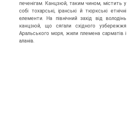
печенігам. Канцзюй, таким чином, містить у
собі тохарські, іранські й тюркські етнічні
елементи. На північний захід від володінь
канцзюй, що сягали східного узбережжя
Аральського моря, жили племена сарматів і
аланів.