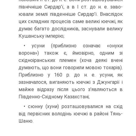
північніше Сирдар’ї, а в I ст. до н. е. заво­
ювали землі південніше Сирдар’ї. Внаслідок
цих складних процесів саме великі юечжі, як
думає багато дослідників, заснували велику
Кушанську імперію;
• усуни (приблизно означає «онуки
ворона») також є, ймовірно, одним зі
східноіранських племен (хоча деякі вчені
думають, що вони говорили мо­вою тохарів).
Приблизно у 160 р. до н. е. усуни, як
зазначалося, виганя­ють юечжі з Джунгарії і
майже відразу після цього з’являються в
Півден­но-Східному Казахстані;
• сюнну (хуни) розташовувалися на схід
від первісних володінь юечжі в районі Тянь-
Шаню.