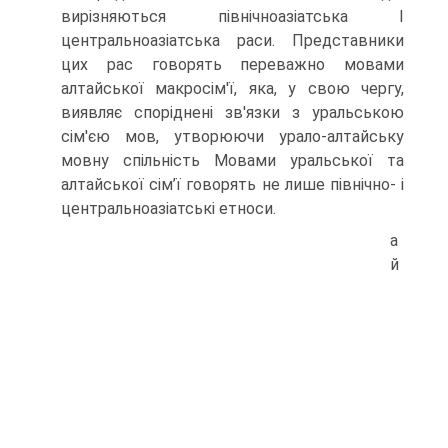
вирізняються північноазіатська І
центральноазіатська раси. Представники
цих рас говорять переважно мовами
алтайської макросім'ї, яка, у свою чергу,
виявляє споріднені зв'язки з уральсь­кою
сім'єю мов, утворюючи урало-алтайську
мовну спільність Мовами ураль­ської та
алтайської сім’ї говорять не лише північно- і
центральноазіатські етно­си.
а
й