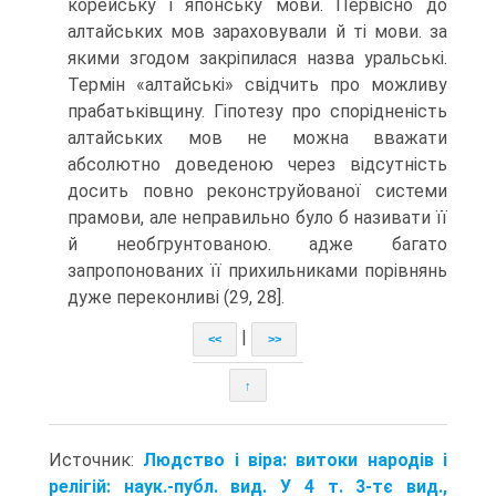
корейську і японську мови. Первісно до
алтайських мов зараховували й ті мови. за
якими згодом закріпилася назва уральські.
Термін «алтайські» свідчить про можливу
прабатьківщину. Гіпотезу про спорідненість
алтайських мов не мож­на вважати
абсолютно доведеною через відсутність
досить повно реконст­руйованої системи
прамови, але неправильно було б називати її
й необгрун­тованою. адже багато
запропонованих її прихильниками порівнянь
дуже переконливі (29, 28].
|
<<
>>
↑
Источник:
Людство і віра: витоки народів і
релігій: наук.-публ. вид. У 4 т. 3-тє вид.,