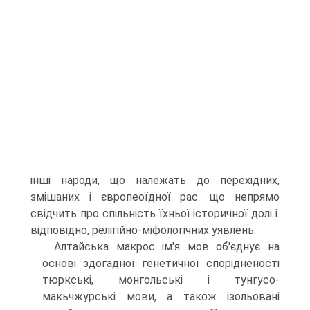
інші народи, що належать до перехідних,
змішаних і європеоїдної рас. що непрямо
свідчить про спільність їхньої історичної долі і.
відповідно, релігій­но-міфологічних уявлень.
Алтайська макрос ім'я мов об'єднує на
основі здогадної генетичної спорід­неності
тюркські, монгольські і тунгусо-
макьчжурські мови, а також ізольовані