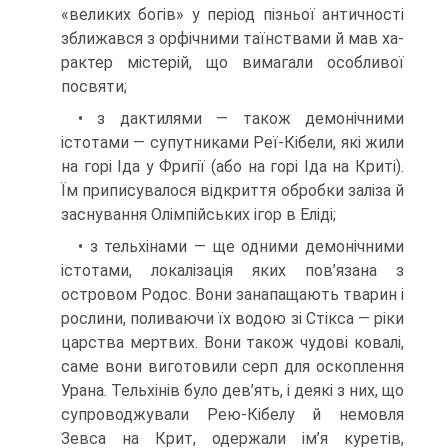
«великих богів» у період пізньої античності
зближався з орфічними таїнствами й мав ха­
рактер містерій, що вимагали особливої
посвяти;
• з дактилями — також демонічними
істотами — супутниками Реї-Кібели, які жили
на горі Іда у Фригії (або на горі Іда на Криті).
Їм приписувалося відкриття обробки заліза й
заснування Олімпійських ігор в Еліді;
• з тельхінами — ще одними демонічними
істотами, локалізація яких по­в’язана з
островом Родос. Вони занапащають тварин і
рослини, поливаю­чи їх водою зі Стікса — ріки
царства мертвих. Вони також чудові ковалі,
саме вони виготовили серп для оскоплення
Урана. Тельхінів було дев’ять, і деякі з них, що
супроводжували Рею-Кібелу й немовля
Зевса на Крит, одержали ім’я куретів,