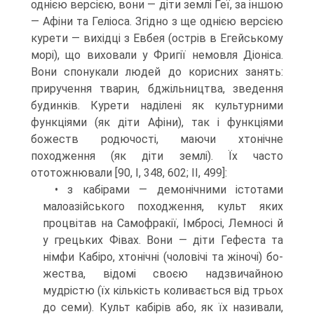
однією версією, вони — діти землі Геї, за іншою
— Афіни та Геліоса. Згідно з ще однією версією
курети — вихідці з Евбея (острів в Егейському
морі), що виховали у Фригії немовля Діоніса.
Вони спонукали людей до корисних занять:
приручення тварин, бджільництва, зведення
будинків. Курети наділені як культурними
функціями (як діти Афіни), так і функціями
божеств родючості, маючи хтонічне
походження (як діти землі). Їх часто
ототожнювали [90, І, 348, 602; ІІ, 499]:
• з кабірами — демонічними істотами
малоазійського походження, культ яких
процвітав на Самофракії, Імбросі, Лемносі й
у грецьких Фівах. Вони — діти Гефеста та
німфи Кабіро, хтонічні (чоловічі та жіночі) бо­
жества, відомі своєю надзвичайною
мудрістю (їх кількість коливається від трьох
до семи). Культ кабірів або, як їх називали,