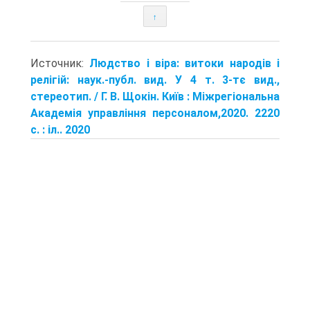
↑
Источник:
Людство і віра: витоки народів і
релігій: наук.-публ. вид. У 4 т. 3-тє вид.,
стереотип. / Г. В. Щокін. Київ : Міжрегіональна
Академія управління персоналом,2020. 2220
с. : іл.. 2020