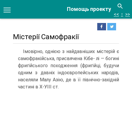
Помощь проекту
<<
↑
>>
Містерії Самофракії
Імовірно, однією з найдавніших містерій є
самофракійська, присвячена Кібе- лі — богині
фригійського походження (фригійці, будучи
одним з давніх індо­європейських народів,
населяли Малу Азію, де в її північно-західній
частині в Х-УІІІ ст.