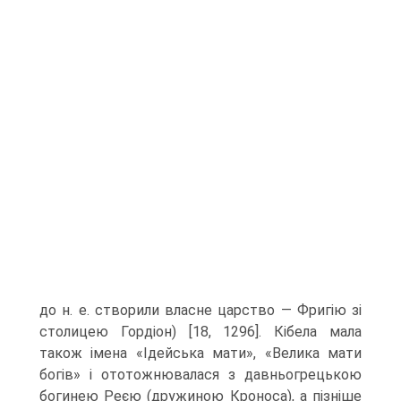
до н. е. створили власне царство — Фригію зі
столицею Гордіон) [18, 1296]. Кібела мала
також імена «Ідейська мати», «Велика мати
богів» і ототож­нювалася з давньогрецькою
богинею Реєю (дружиною Кроноса), а пізніше