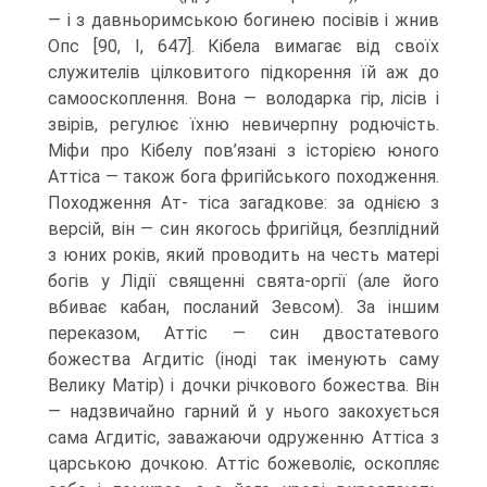
— і з давньоримською богинею посівів і жнив
Опс [90, І, 647]. Кібела вимагає від своїх
служителів цілковитого підкорення їй аж до
самооскоплення. Вона — володарка гір, лісів і
звірів, регулює їхню невичерпну родючість.
Міфи про Кібелу пов’язані з історією юного
Аттіса — також бога фригійського походження.
Походження Ат- тіса загадкове: за однією з
версій, він — син якогось фригійця, безплідний
з юних років, який проводить на честь матері
богів у Лідії священні свята-оргії (але його
вбиває кабан, посланий Зевсом). За іншим
переказом, Аттіс — син двостатевого
божества Агдитіс (іноді так іменують саму
Велику Матір) і дочки річкового боже­ства. Він
— надзвичайно гарний й у нього закохується
сама Агдитіс, заважаючи одруженню Аттіса з
царською дочкою. Аттіс божеволіє, оскопляє