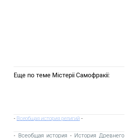
Еще по теме Містерії Самофракії:
Всеобщая история религий
-
-
Всеобщая история
История Древнего
-
-