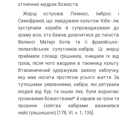
хтонічних мудрих божеств.
Жерці островів Лемнос, Імброс і
Самофракія, що завідували культом Кібе- ли,
зустрічали кораблі й супроводжували до
храму всіх, хто бажав долучитися до таїнств
Великої Матері богів та її фракійсько-
пелазгійських супутників-кабірів. Ці жерці
приймали сповіді грішників, очищали їх від
гріхів, після чого вводили в таємниці культу.
Втаємничений одержував залізну каблучку,
яку мав носити протя­гом усього життя. За
тутешніми уявленнями, кабіри, які рятували
людей від бур та інших лих, були водночас
громовими божествами* й карали за гріхи та
провини (клятва кабірами вважалася
найстрашнішою) [178, VI, ч. 1, 136].