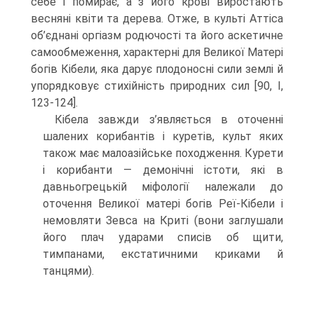
себе і помирає, а з його крові виростають
весняні квіти та дерева. Отже, в культі Аттіса
об’єд­нані оргіазм родючості та його аскетичне
самообмеження, характерні для Великої Матері
богів Кібели, яка дарує плодоносні сили землі й
упорядковує стихійність природних сил [90, І,
123-124].
Кібела завжди з’являється в оточенні
шалених корибантів і куретів, культ яких
також має малоазійське походження. Курети
і корибанти — демонічні істо­ти, які в
давньогрецькій міфології належали до
оточення Великої матері богів Реї-Кібели і
немовляти Зевса на Криті (вони заглушали
його плач ударами списів об щити,
тимпанами, екстатичними криками й
танцями).