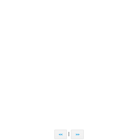
|
<<
>>