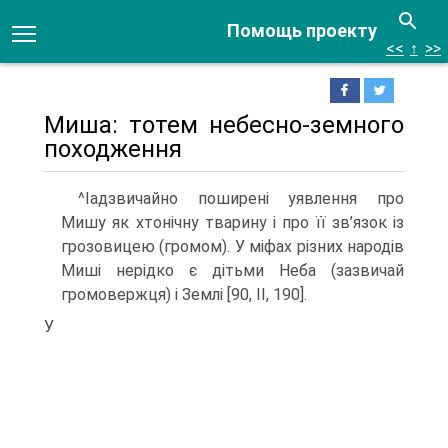
Помощь проекту
<<
↑
>>
Миша: тотем небесно-земного
походження
^Іадзвичайно поширені уявлення про
Мишу як хтонічну тварину і про її зв’язок із
грозовицею (громом). У міфах різних народів
Миші нерідко є дітьми Неба (зазвичай
громовержця) і Землі [90, ІІ, 190].
У