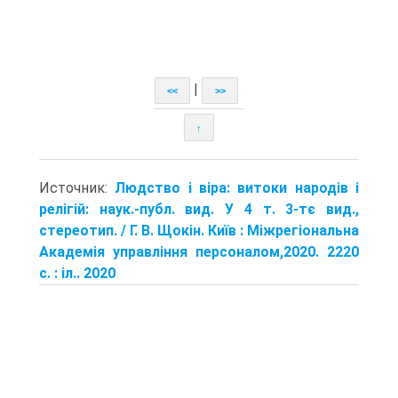
|
<<
>>
↑
Источник:
Людство і віра: витоки народів і
релігій: наук.-публ. вид. У 4 т. 3-тє вид.,
стереотип. / Г. В. Щокін. Київ : Міжрегіональна
Академія управління персоналом,2020. 2220
с. : іл.. 2020