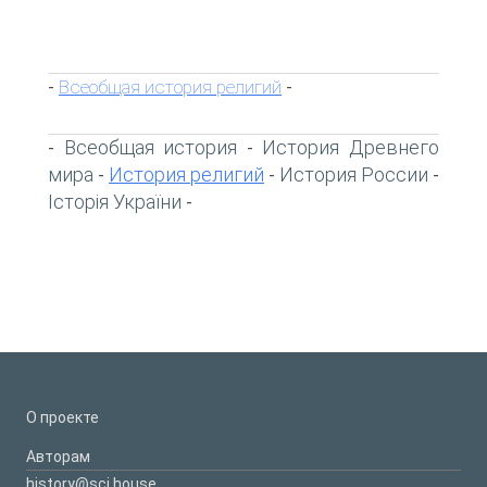
Всеобщая история религий
-
-
Всеобщая история
История Древнего
-
-
мира
История религий
История России
-
-
-
Історія України
-
О проекте
Авторам
history@sci.house