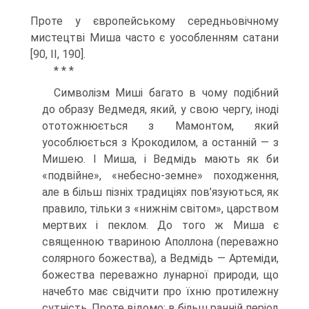
Проте у європейському середньовічному
мистецтві Миша часто є уособлен­ням сатани
[90, ІІ, 190].
* * *
Символізм Миші багато в чому подібний
до образу Ведмедя, який, у свою чер­гу, іноді
ототожнюється з Мамонтом, який
уособлюється з Крокодилом, а остан­ній — з
Мишею. І Миша, і Ведмідь мають як би
«подвійне», «небесно-земне» похо­дження,
але в більш пізніх традиціях пов’язуються, як
правило, тільки з «нижнім світом», царством
мертвих і пеклом. До того ж Миша є
священною твариною Аполлона (переважно
солярного божества), а Ведмідь — Артеміди,
божества пе­реважно лунарної природи, що
начебто має свідчити про їхню протилежну
сут­ність. Проте відомо: в більш ранній період