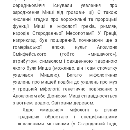
середньовіччя існували уявлення про
зародження Миші від грозови- ці). Є також
численні згадки про ворожильні та пророцькі
функції Миші в міфології греків, римлян,
народів Стародавньої Месопотамії. У Греції,
наприклад, був поши­рений, починаючи ще з
гомерівської епохи, культ Аполлона
Смінфейського (тобто «мишачого»),
атрибутом, символом і священною твариною
якого була Миша (мож­ливо, він і сам спочатку
уявлявся Мишею). Багато міфологічних
уявлень про мишей подібні до уявлень про муз
у грецькій міфології, генетично пов’язаних з
Аполлоном або Діонісом. Миші співвідносяться
з вогнем, водою, Світовим деревом.
Ядро «мишачої» міфології в різних
традиціях обростало і специфічніши­ми
локальними мотивами (у Стародавній Індії,