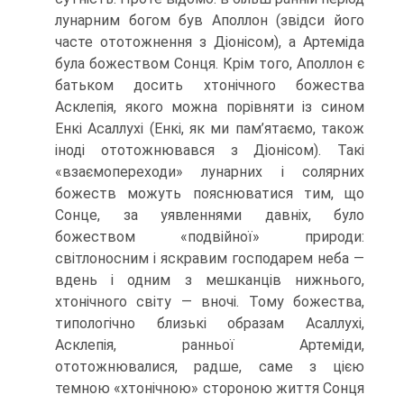
лунарним богом був Аполлон (звідси його
часте ототожнення з Діонісом), а Артеміда
була божеством Сонця. Крім того, Аполлон є
батьком досить хтонічного божества
Асклепія, якого можна по­рівняти із сином
Енкі Асаллухі (Енкі, як ми пам’ятаємо, також
іноді ототожню­вався з Діонісом). Такі
«взаємопереходи» лунарних і солярних
божеств можуть по­яснюватися тим, що
Сонце, за уявленнями давніх, було
божеством «подвійної» природи:
світлоносним і яскравим господарем неба —
вдень і одним з мешканців нижнього,
хтонічного світу — вночі. Тому божества,
типологічно близькі обра­зам Асаллухі,
Асклепія, ранньої Артеміди,
ототожнювалися, радше, саме з цією
темною «хтонічною» стороною життя Сонця