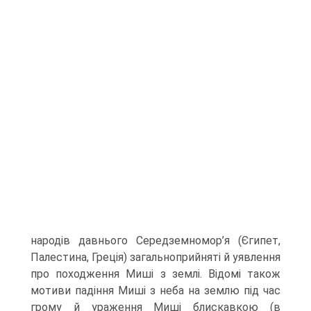
народів давнього Середземномор’я (Єгипет,
Палестина, Греція) загальноприйняті й уявлення
про походження Миші з землі. Ві­домі також
мотиви падіння Миші з неба на землю під час
грому й ураження Миші блискавкою (в