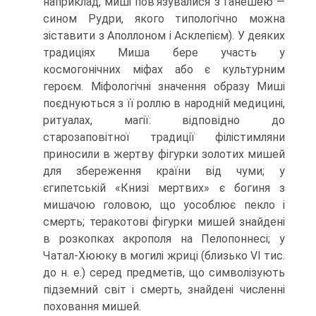
наприклад, миші пов’язували­ся з Ганешею —
сином Рудри, якого типологічно можна
зіставити з Аполлоном і Асклепієм). У деяких
традиціях Миша бере участь у
космогонічних міфах або є культурним
героєм. Міфологічні значення образу Миші
поєднуються з її роллю в народній медицині,
ритуалах, магії: відповідно до
старозаповітної традиції фі­лістимляни
приносили в жертву фігурки золотих мишей
для збереження країни від чуми; у
єгипетській «Книзі мертвих» є богиня з
мишачою головою, що уособ­лює пекло і
смерть; теракотові фігурки мишей знайдені
в розкопках акрополя на Пелопоннесі; у
Чатал-Хююку в могилі жриці (близько VI тис.
до н. е.) серед пред­метів, що символізують
підземний світ і смерть, знайдені численні
поховання ми­шей.