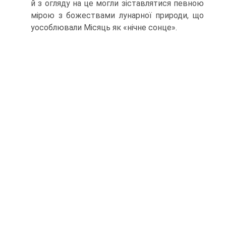
й з огляду на це могли зіставлятися певною
мірою з божествами лунарної природи, що
уособлювали Місяць як «ніч­не сонце».