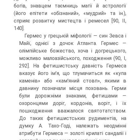
богів, знавцем таємниць магії й астрології
(його епітети «обізнаний», «мудрий» та ін.),
сприяє розвитку мис­тецтв і ремесел [90, ІІ,
140].
Гермес у грецькій міфології — син Зевса і
Майї, однієї з дочок Атланта. Гермес —
олімпійське божество, хоча і догрецького,
можливо малоазійського, по­ходження (90, І,
292]. На фетишистську давність Гермеса
вказує його ім’я, що тлумачиться як «купа
каменів» або «кам'яний стовп», якими в
давнину позначали місця поховань. Герми
були дорожніми знаками, фетишами —
охоронцями доріг, кордонів, воріт, і їх
пошкодження вважалося святотатством.
До таких фети­шистських рудиментів, на
думку А. Тахо-Годі, належать неодмінні
атрибути Гер­меса — золоті крилаті сандалії і