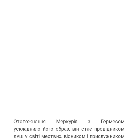
Ототожнення Меркурія з Гермесом
ускладнило його образ, він стає провідни­ком
душ у світі мертвих, вісником і прислужником