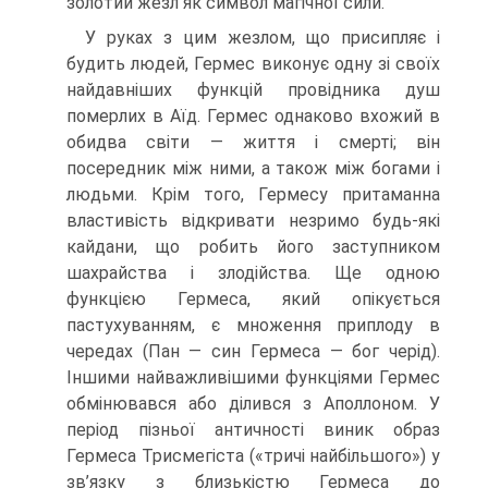
золотий жезл як символ магічної сили.
У руках з цим жезлом, що присипляє і
будить людей, Гермес виконує одну зі своїх
найдавніших функцій провідника душ
померлих в Аїд. Гермес однаково вхожий в
обидва світи — життя і смерті; він
посередник між ними, а також між бо­гами і
людьми. Крім того, Гермесу притаманна
властивість відкривати незримо будь-які
кайдани, що робить його заступником
шахрайства і злодійства. Ще од­ною
функцією Гермеса, який опікується
пастухуванням, є множення приплоду в
чередах (Пан — син Гермеса — бог черід).
Іншими найважливішими функціями Гермес
обмінювався або ділився з Аполлоном. У
період пізньої античності виник образ
Гермеса Трисмегіста («тричі найбільшого») у
зв’язку з близькістю Гермеса до