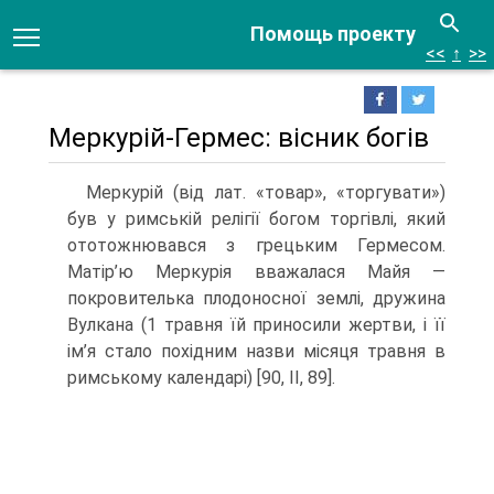
Помощь проекту
<<
↑
>>
Меркурій-Гермес: вісник богів
Меркурій (від лат. «товар», «торгувати»)
був у римській релігії богом торгівлі, який
ототожнювався з грецьким Гермесом.
Матір’ю Меркурія вважалася Майя —
покровителька плодоносної землі, дружина
Вулкана (1 травня їй приносили жерт­ви, і її
ім’я стало похідним назви місяця травня в
римському календарі) [90, ІІ, 89].