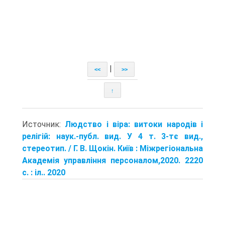
|
<<
>>
↑
Источник:
Людство і віра: витоки народів і
релігій: наук.-публ. вид. У 4 т. 3-тє вид.,
стереотип. / Г. В. Щокін. Київ : Міжрегіональна
Академія управління персоналом,2020. 2220
с. : іл.. 2020