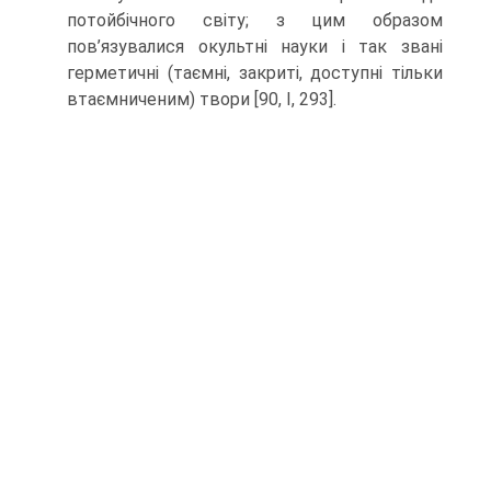
потойбічного світу; з цим образом
пов’язувалися окультні науки і так звані
герме­тичні (таємні, закриті, доступні тільки
втаємниченим) твори [90, І, 293].