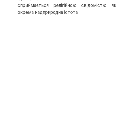
сприймається релігійною свідомістю як
окрема надприродна істота.