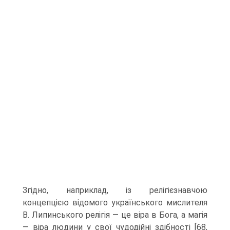
Згідно, наприклад, із релігієзнавчою
концепцією відомого українського мислите­ля
В. Липинського релігія — це віра в Бога, а магія
— віра людини у свої чудодійні здібності [68,