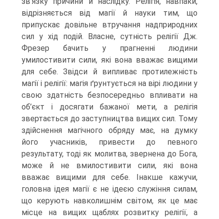
зв’язку причини й наслідку. Релігія, навпаки,
відрізняється від магії й науки тим, що
припускає довіль­не втручання надприродних
сил у хід подій. Власне, сутність релігії Дж.
Фрезер бачить у прагненні людини
умилостивити сили, які вона вважає вищими
для себе. Звідси й випливає протилежність
магії і релігії: магія ґрунтується на вірі люди­ни у
свою здатність безпосередньо впливати на
об’єкт і досягати бажаної мети, а релігія
звертається до заступництва вищих сил. Тому
здійснення магічного обря­ду має, на думку
його учасників, привести до певного
результату, тоді як молитва, звернена до Бога,
може й не вмилостивити сили, які вона
вважає вищими для себе. Інакше кажучи,
головна ідея магії є не ідеєю служіння силам,
що керують навколишнім світом, як це має
місце на вищих щаблях розвитку релігії, а