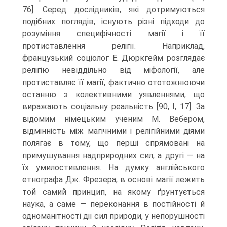
76]. Серед дослідників, які дотримуються
подібних поглядів, існу­ють різні підходи до
розуміння специфічності магії і її
протиставлення релігії. Наприклад,
французький соціолог Е. Дюркгейм розглядає
релігію невіддільно від міфології, але
протиставляє її магії, фактично ототожнюючи
останню з колек­тивними уявленнями, що
виражають соціальну реальність [90, І, 17]. За
відомим німецьким ученим М. Вебером,
відмінність між магічними і релігійними діями
по­лягає в тому, що перші спрямовані на
примушування надприродних сил, а другі — на
їх умилостивлення. На думку англійського
етнографа Дж. Фрезера, в основі магії лежить
той самий принцип, на якому ґрунтується
наука, а саме — переконання в постійності й
одноманітності дії сил природи, у непорушності