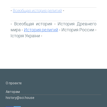
Всеобщая история религий
-
-
Всеобщая история
История Древнего
-
-
мира
История религий
История России
-
-
-
Історія України
-
О проекте
Авторам
history@sci.house