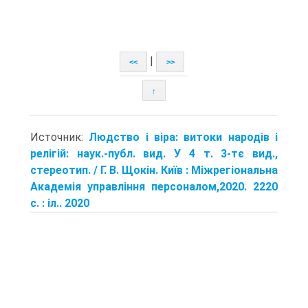
|
<<
>>
↑
Источник:
Людство і віра: витоки народів і
релігій: наук.-публ. вид. У 4 т. 3-тє вид.,
стереотип. / Г. В. Щокін. Київ : Міжрегіональна
Академія управління персоналом,2020. 2220
с. : іл.. 2020