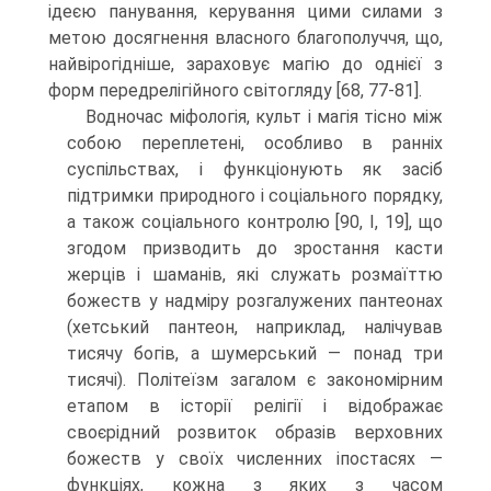
ідеєю панування, керування цими силами з
метою досягнення власного благополуччя, що,
найвірогідніше, зараховує магію до однієї з
форм передрелігійного світогляду [68, 77-81].
Водночас міфологія, культ і магія тісно між
собою переплетені, особливо в ранніх
суспільствах, і функціонують як засіб
підтримки природного і соціаль­ного порядку,
а також соціального контролю [90, І, 19], що
згодом призводить до зростання касти
жерців і шаманів, які служать розмаїттю
божеств у надміру розгалужених пантеонах
(хетський пантеон, наприклад, налічував
тисячу богів, а шумерський — понад три
тисячі). Політеїзм загалом є закономірним
етапом в історії релігії і відображає
своєрідний розвиток образів верховних
божеств у своїх численних іпостасях —
функціях, кожна з яких з часом