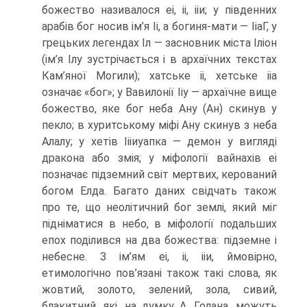
божество називалося еі, іі, ііи; у південних
арабів бог носив ім’я Іі, а богиня-мати — ІіаГ, у
грецьких легендах Іл — засновник міста Іліон
(ім’я Ілу зустрічається і в архаїчних текстах
Кам’яної Могили); хатське іі, хетське ііа
означає «бог»; у Вавилонії Ііу — архаїчне вище
бо­жество, яке бог неба Ану (Ан) скинув у
пекло; в хуритському міфі Ану скинув з неба
Алалу; у хетів Іііиуапка — демон у вигляді
дракона або змія; у міфології вайнахів еі
позначає підземний світ мертвих, керований
богом Елда. Багато даних свідчать також
про те, що неолітичний бог землі, який міг
підніматися в небо, в міфоло­гії подальших
епох поділився на два божества: підземне і
небесне. З ім’ям еі, іі, ііи, ймовірно,
етимологічно пов’язані також такі слова, як
жовтий, золото, зелений, зола, сивий,
блакитний, які, на думку А. Голана, можуть