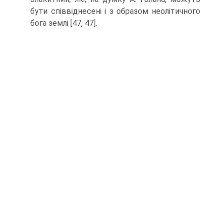
бути співвіднесені і з об­разом неолітичного
бога землі [47, 47].