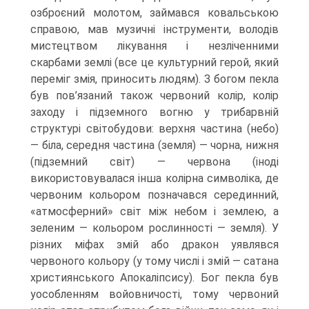
озброєний молотом, займався ковальською
справою, мав музичні інструменти, володів
мистецтвом лікування і незліченними
скарбами землі (все це культурний герой, який
переміг змія, приносить людям). З богом пекла
був пов’язаний також червоний колір, колір
заходу і підземного вогню у трибарвній
структурі світобу­дови: верхня частина (небо)
— біла, середня частина (земля) — чорна, нижня
(під­земний світ) — червона (іноді
використовувалася інша колірна символіка, де
черво­ним кольором позначався серединний,
«атмосферний» світ між небом і землею, а
зеленим — кольором рослинності — земля). У
різних міфах змій або дракон уявляв­ся
червоного кольору (у тому числі і змій — сатана
християнського Апокаліпсису). Бог пекла був
уособленням войовничості, тому червоний