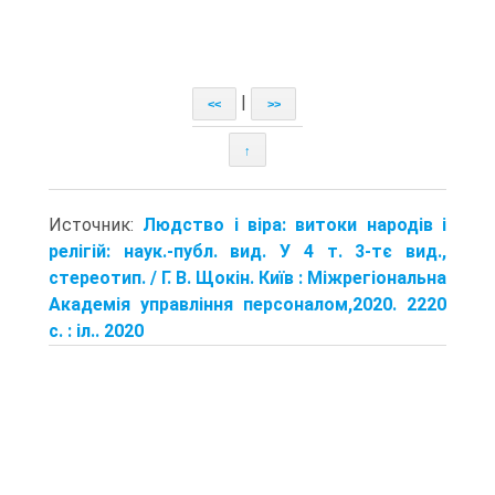
|
<<
>>
↑
Источник:
Людство і віра: витоки народів і
релігій: наук.-публ. вид. У 4 т. 3-тє вид.,
стереотип. / Г. В. Щокін. Київ : Міжрегіональна
Академія управління персоналом,2020. 2220
с. : іл.. 2020