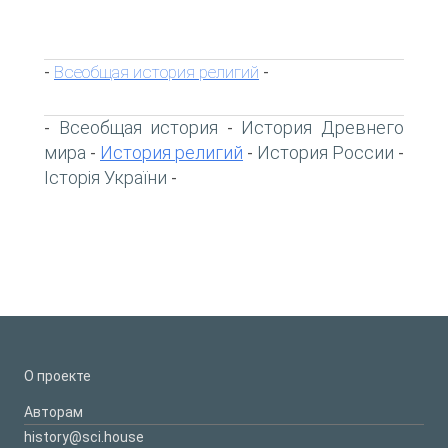
Всеобщая история религий
-
-
Всеобщая история
История Древнего
-
-
мира
История религий
История России
-
-
-
Історія України
-
О проекте
Авторам
history@sci.house