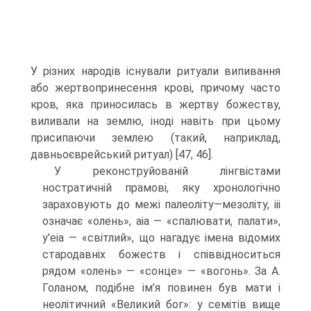
У різних народів існували ритуали випивання
або жертвопринесення крові, причому часто
кров, яка приносилась в жертву божеству,
виливали на землю, іноді навіть при цьому
присипаючи землею (такий, наприклад,
давньоєврейський ритуал) [47, 46].
У реконструйованій лінгвістами
ностратичній прамові, яку хронологічно
зараховують до межі палеоліту—мезоліту, ііі
означає «олень», аіа — «спалювати, палати»,
у'еіа — «світлий», що нагадує імена відомих
стародавніх божеств і співвід­носиться
рядом «олень» — «сонце» — «вогонь». За А.
Голаном, подібне ім’я пови­нен був мати і
неолітичний «Великий бог»: у семітів вище