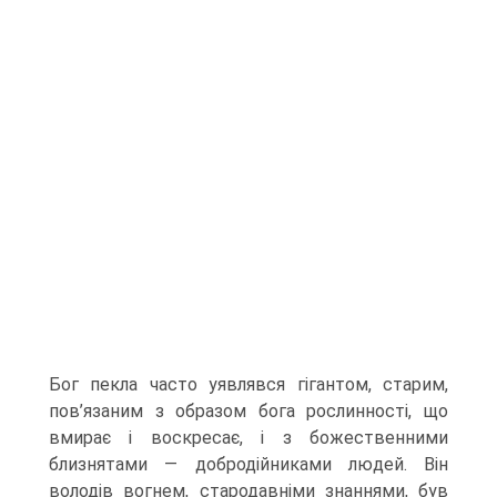
Бог пекла часто уявлявся гігантом, старим,
пов’я­заним з образом бога рослинності, що
вмирає і воскресає, і з божественними
близнята­ми — добродійниками людей. Він
володів вогнем, стародавніми знаннями, був