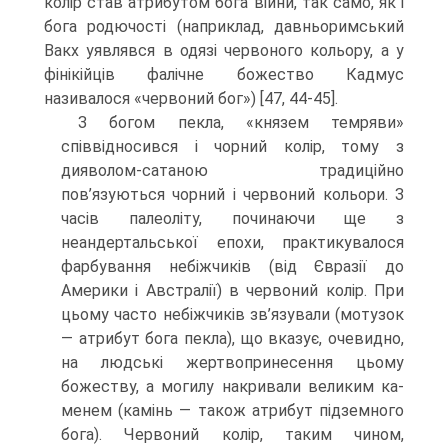
колір став атрибутом бога війни, так само, як і
бога родючості (наприклад, давньоримський
Вакх уявляв­ся в одязі червоного кольору, а у
фінікійців фалічне божество Кадмус
називалося «червоний бог») [47, 44-45].
З богом пекла, «князем темряви»
співвідносився і чорний колір, тому з
дияволом-сатаною традиційно
пов’язуються чорний і червоний кольори. З
часів палеоліту, починаючи ще з
неандертальської епохи, практикувалося
фарбування небіжчиків (від Євразії до
Америки і Австралії) в червоний колір. При
цьому час­то небіжчиків зв’язували (мотузок
— атрибут бога пекла), що вказує, очевидно,
на людські жертвопринесення цьому
божеству, а могилу накривали великим ка­
менем (камінь — також атрибут підземного
бога). Червоний колір, таким чином,