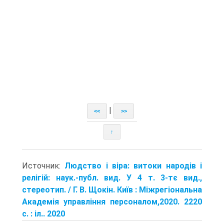
|
<<
>>
↑
Источник:
Людство і віра: витоки народів і
релігій: наук.-публ. вид. У 4 т. 3-тє вид.,
стереотип. / Г. В. Щокін. Київ : Міжрегіональна
Академія управління персоналом,2020. 2220
с. : іл.. 2020