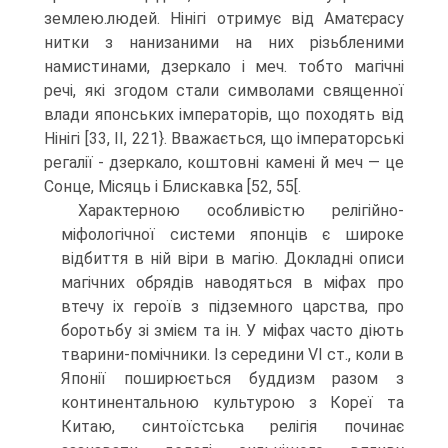
землею.людей. Нінігі отримує від Аматєрасу
нитки з на­низаними на них різьбленими
намистинами, дзеркало і меч. тобто магічні
речі, які згодом стали символами священної
влади японських імператорів, що похо­дять від
Нінігі [33, II, 221}. Вважається, що імператорські
регалії - дзеркало, коштовні камені й меч — це
Сонце, Місяць і Блискавка [52, 55[.
Характерною особливістю релігійно-
міфологічної системи японців є ши­роке
відбиття в ній віри в магію. Докладні описи
магічних обрядів наводяться в міфах про
втечу іх героїв з підземного царства, про
боротьбу зі змієм та ін. У міфах часто діють
тварини-помічники. Із середини VI ст., коли в
Японії по­ширюється буддизм разом з
континентальною культурою з Кореї та
Китаю, синтоїстська релігія починає