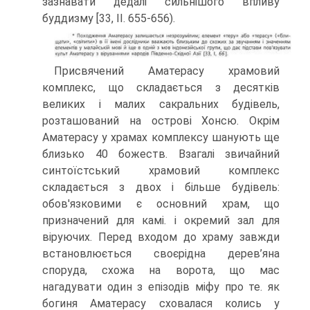
зазнавати дедалі сильнішого впливу
буддизму [33, II. 655-656).
Присвячений Аматерасу храмовий
комплекс, що складається з десятків
великих і малих сакральних будівель,
розташований на острові Хонсю. Окрім
Аматерасу у храмах комплексу шанують ще
близько 40 божеств. Взагалі звичай­ний
синтоїстський храмовий комплекс
складається з двох і більше будівель:
обов'язковими є основний храм, що
призначений для камі. і окремий зал для
віруючих. Перед входом до храму завжди
встановлюється своєрідна дерев’яна
споруда, схожа на ворота, що мас
нагадувати один з епізодів міфу про те. як
богиня Аматерасу сховалася колись у