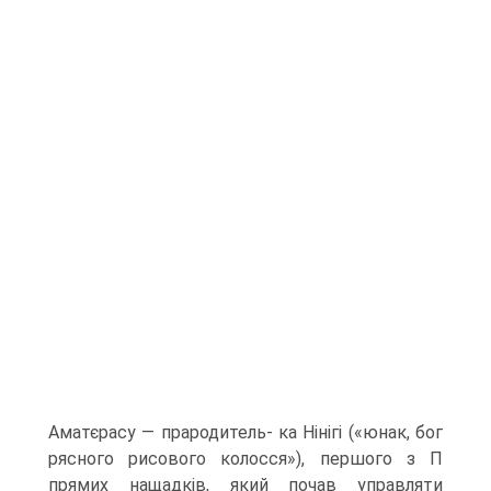
Аматєрасу — прародитель- ка Нінігі («юнак, бог
рясного рисового колосся»), першого з П
прямих нащадків, який почав управляти