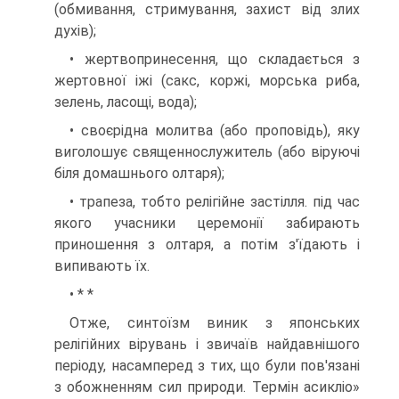
(обмивання, стримування, захист від злих
духів);
• жертвопринесення, що складається з
жертовної іжі (сакс, коржі, мор­ська риба,
зелень, ласощі, вода);
• своєрідна молитва (або проповідь), яку
виголошує священнослужитель (або віруючі
біля домашнього олтаря);
• трапеза, тобто релігійне застілля. під час
якого учасники церемонії за­бирають
приношення з олтаря, а потім з'їдають і
випивають їх.
• * *
Отже, синтоїзм виник з японських
релігійних вірувань і звичаїв найдавнішого
періоду, насамперед з тих, що були пов'язані
з обожненням сил природи. Термін асикліо»