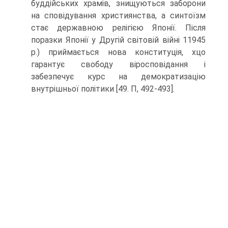
буддійських храмів, знищуються забо­рони
на сповідування християнства, а синтоїзм
стає державною релігією Японії. Після
поразки Японії у Другій світовій війні 11945
р.) приймається нова консти­туція, хцо
гарантує свободу віросповідання і
забезпечує курс на демократизацію
внутрішньої політики [49. П, 492-493].