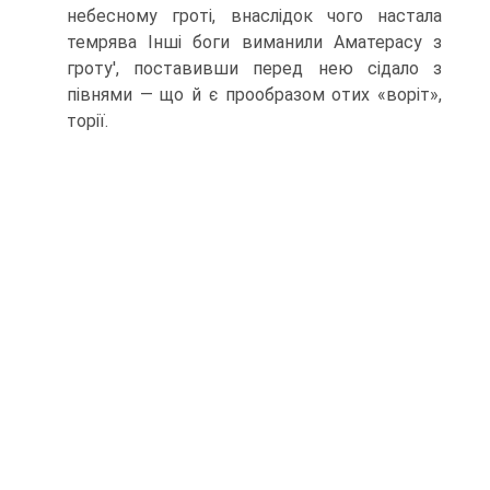
небесному гроті, внаслідок чого настала
темрява Інші боги виманили Аматерасу з
гроту', поставивши перед нею сідало з
півнями — що й є прообразом отих «воріт»,
торії.