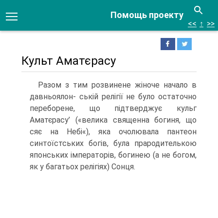
Помощь проекту
<<
↑
>>
Культ Аматєрасу
Разом з тим розвинене жіноче начало в
давньоялон- ській релігії не було остаточно
переборене, що підтверд­жує кульг
Аматєрасу’ («велика священна богиня, що
сяє на Небі«), яка очолю­вала пантеон
синтоїстських богів, була прародителькою
японських імператорів, богинею (а не богом,
як у багатьох релігіях) Сонця.