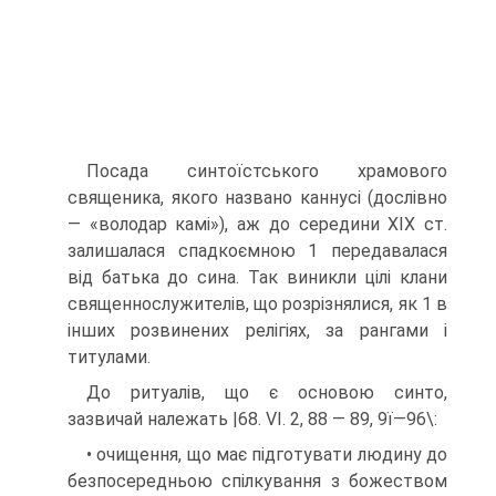
Посада синтоїстського храмового
священика, якого названо каннусі (до­слівно
— «володар камі»), аж до середини XIX ст.
залишалася спадкоємною 1 передавалася
від батька до сина. Так виникли цілі клани
священнослужителів, що розрізнялися, як 1 в
інших розвинених релігіях, за рангами і
титулами.
До ритуалів, що є основою синто,
зазвичай належать |68. VI. 2, 88 — 89, 9ї—96\:
• очищення, що має підготувати людину до
безпосередньою спілкуван­ня з божеством