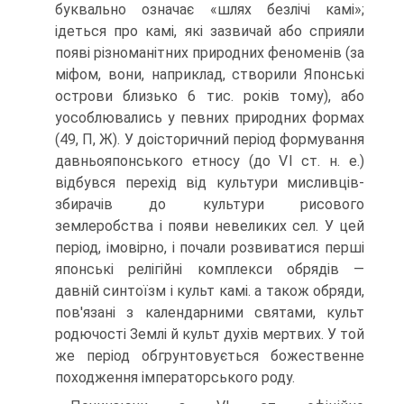
буквально означає «шлях безлічі камі»;
ідеться про камі, які зазвичай або сприяли
появі різноманітних природних феноменів (за
міфом, вони, наприклад, створили Японські
острови близько 6 тис. років тому), або
уособлювались у певних природних формах
(49, П, Ж). У доісторичний період формування
давньояпонського етносу (до VI ст. н. е.)
відбувся перехід від куль­тури мисливців-
збирачів до культури рисового
землеробства і появи невеликих сел. У цей
період, імовірно, і почали розвиватися перші
японські релігійні ком­плекси обрядів —
давній синтоїзм і культ камі. а також обряди,
пов'язані з ка­лендарними святами, культ
родючості Землі й культ духів мертвих. У той
же період обгрунтовується божественне
походження імператорського роду.