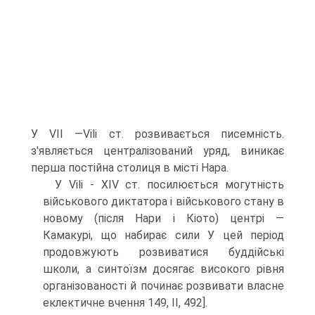
У VII —Vili ст. розвивається писем­ність.
з'являється централізований уряд, виникає
перша постійна столиця в місті Нара.
У Vili - XIV ст. посилюється могутність
військового диктатора і військово­го стану в
новому (після Нари і Кіото) центрі —
Камакурі, що набирає сили У цей період
продовжують розвиватися буддійські
школи, а синтоїзм досягає високого рівня
організованості й починає розвивати власне
еклектичне вчення 149, II, 492].