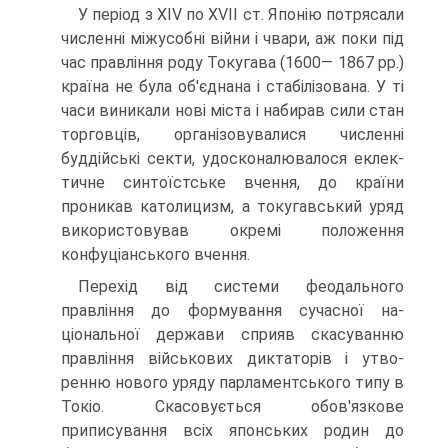
У період з XIV по XVII ст. Японію потрясали
численні міжусобні війни і чвари, аж поки під
час правління роду Токугава (1600— 1867 рр.)
країна не була об'єднана і стабілізована. У ті
часи виникали нові міста і набирав сили стан
торговців, організовувалися численні
буддійські секти, удосконалювалося еклек­
тичне синтоїстське вчення, до країни
проникав католицизм, а токугавський уряд
використовував окремі положення
конфуціанського вчення.
Перехід від системи феодального
правління до формування сучасної на­
ціональної держави сприяв скасуванню
правління військових диктаторів і утво­
ренню нового уряду парламентського типу в
Токіо. Скасовується обов'язкове
приписування всіх японських родин до