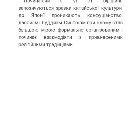
Починаючи з VI ст офіційно
запозичуються зразки китайської культу­ри.
до Японії проникають конфуціанство,
даосизм і буддизм. Синтоїзм при цьому стає
більшою мірою формально організованим і
починає взаємодіяти з привнесеними
релігійними традиціями.