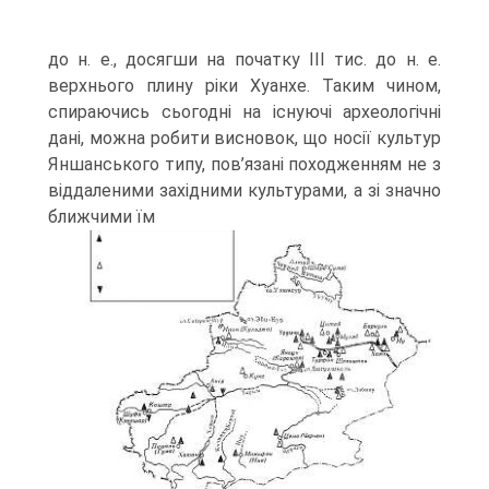
до н. е., досягши на початку III тис. до н. е.
верхнього плину ріки Хуанхе. Таким чином,
спираючись сьогодні на існуючі архе­ологічні
дані, можна робити висновок, що носії культур
Яншанського типу, пов’я­зані походженням не з
віддаленими західними культурами, а зі значно
ближчими їм