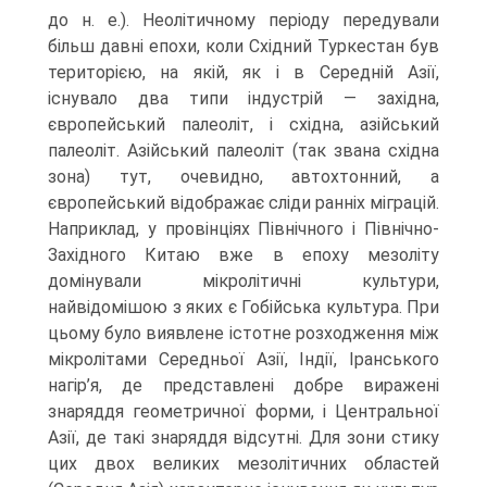
до н. е.). Неолітичному періоду передували
більш давні епохи, коли Східний Турке­стан був
територією, на якій, як і в Середній Азії,
існувало два типи індустрій — західна,
європейський палеоліт, і східна, азійський
палеоліт. Азійський палеоліт (так звана східна
зона) тут, очевидно, автохтонний, а
європейський відображає сліди ранніх міграцій.
Наприклад, у провінціях Північного і Північно-
Західного Китаю вже в епоху мезоліту
домінували мікролітичні культури,
найвідомішою з яких є Гобійська культура. При
цьому було виявлене істотне розходження між
мі­кролітами Середньої Азії, Індії, Іранського
нагір’я, де представлені добре вира­жені
знаряддя геометричної форми, і Центральної
Азії, де такі знаряддя відсутні. Для зони стику
цих двох великих мезолітичних областей