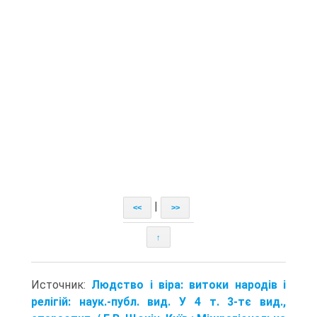
|
<<
>>
↑
Источник:
Людство і віра: витоки народів і
релігій: наук.-публ. вид. У 4 т. 3-тє вид.,