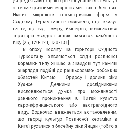
(Середня Азія) характерне існу­вання як культур
з геометричними мікролітами, так і без них.
Ніяких мікролітів геометричних форм у
Східному Туркестані не виявлено, і це вказує
на те, що від Паміру, ймовірно, починається
територія «східної зони» пам’яток кам’яного
віку [25, 120-121, 130-131].
В епоху неоліту на території Східного
Туркестану з’являються сліди розпис­ної
кераміки типу Яншао, а знайдені тут кам’яні
знаряддя подібні до ранньоземле- робських
областей Китаю — Ордосу і долини ріки
Хуанхе. Деякими дослідниками
висловлюється думка про можливості
раннього проникнення в Китай культур
євро-африканського або австралоїдного
виду. Водночас вважається встановленим,
що творці культур Розписної кераміки в
Китаї рухалися з басейну ріки Янцзи (тобто з