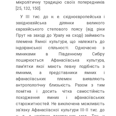
мікролітичну традицію своїх поперед­ників
[25, 132, 150].
У III тис. до н. е. східноєвропейська і
західноазійська ділянки великого
євразійського степового поясу (від ріки
Прут на заході до Уралу на сході) займа­ють
племена Ямної культури, що належать до
індоіранської спільності. Одночасно з
ямниками в Південному Сибіру
поширюється Афанасіївська культура,
пам’ятки якої мають певну подібність з
ямними, а представники ямних і
афанасіївських пле­мен виявляють
антропологічну близькість. Разом з тим
помітна і досить чітка са­мостійність
походження ямних і афанасіївських
старожитностей. Не виключена можливість
зв’язку Афанасіївскої культури ІІІ-ІІ тис. до