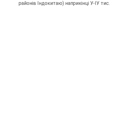
районів Індокитаю) наприкінці У-ІУ тис.