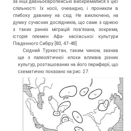
за інші давньоєвропейські виокремилися з цієї
спільності. Їх носії, очевидно, і про­никли в
глибоку давнину на схід. Не виключено, на
думку сучасних дослідників, що саме з однією
з таких ранніх міграцій пов’язана, зокрема,
історія племен Афа- насіївської культури
Південного Сибіру [80, 47-48].
Східний Туркестан, таким чином, зазнав
ще з палеолітичної епохи впливів різних
культур, розташованих на його периферії, що
схематично показано на рис. 27.