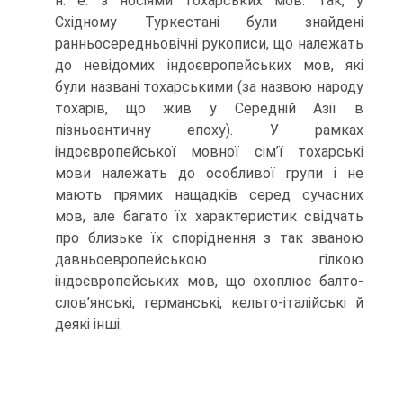
н. е. з носіями тохарських мов. Так, у
Східному Туркестані були знайдені
ранньосередньовічні рукописи, що належать
до невідомих індоєвропейських мов, які
були названі тохарськими (за назвою народу
тохарів, що жив у Середній Азії в
пізньоантичну епоху). У рамках
індоєвропейської мовної сім’ї тохарські
мови належать до особливої групи і не
мають прямих нащадків серед сучасних
мов, але багато їх характеристик свідчать
про близьке їх споріднення з так званою
давньоевропейською гілкою
індоєвропейсь­ких мов, що охоплює балто-
слов’янські, германські, кельто-італійські й
деякі інші.