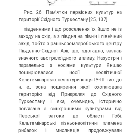
Рис. 26. Пам’ятки первісних культур на
території Східного Туркестану [25, 137]
південними і що розселення їх йшло не із
заходу на схід, а з півдня на північ і північний
захід, тобто з ранньоземлеробського центру
Південно-Східної Азії, що, здогадно, зазнав
значного австралоїдного впливу. Назустріч і
паралельно з носіями культури Яншао
поширювалися носії неолітичної
Кельтемінарськоїкультури кінця ІУ-ІІІ тис. до
н. е., зона поширення якої охоплювала
територію від Приаралля до Східного
Туркестану і яка, очевидно, історично
пов’язана з синхронними культу­рами від
Перської затоки до області Гобі.
Кельтемінарські пізньонеолітичні пле­мена
рибалок і мисливців продовжували