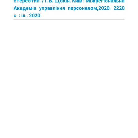
стереотип. / Г. В. Щокін. Київ : Міжрегіональна
Академія управління персоналом,2020. 2220
с. : іл.. 2020