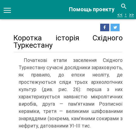
Помощь проекту
<<
↑
>>
Коротка історія Східного
Туркестану
Початкові етапи заселення Східного
Туркестану сучасні дослідники зарахову­ють,
як правило, до епохи неоліту, де
простежуються сліди трьох археологічних
культур (див. рис. 26): перша з них
характеризується наявністю мікролітичних
ви­робів, друга — пам’ятками Розписної
кераміки, третя — великими шліфованими
знаряддями (зокрема, кам’яними сокирами з
нефриту, датованими УІ-ІІІ тис.