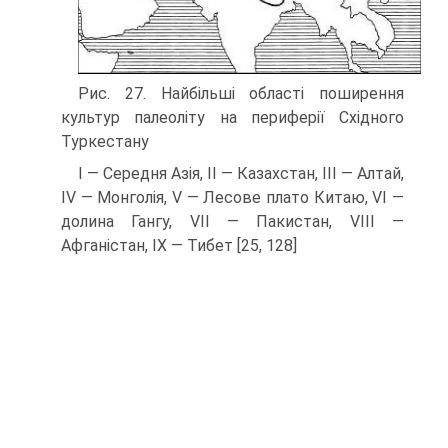
Рис. 27. Найбільші області поширення
культур палеоліту на периферії Східного
Туркестану
I — Середня Азія, II — Казахстан, III — Алтай,
IV — Монголія, V — Лесове плато Китаю, VI —
долина Гангу, VII — Пакистан, VIII —
Афганістан, IX — Тибет [25, 128]