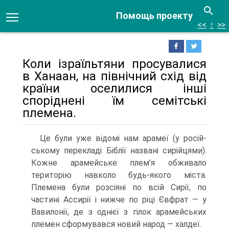
Помощь проекту
<<
↑
>>
Коли ізраїльтяни просувалися
в Ханаан, на північний схід від
країни оселили­ся інші
споріднені їм семітські
племена.
Це були уже відомі нам арамеї (у росій­
ському перекладі Біблії названі сирійцями).
Кожне арамейське плем’я обживало
територію навколо будь-якого міста.
Племена були розсіяні по всій Сирії, по
частині Ассирії і нижче по ріці Євфрат — у
Вавилонії, де з однієї з гілок ара­мейських
племен сформувався новий народ — халдеї.