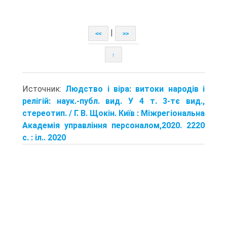
|
<<
>>
↑
Источник:
Людство і віра: витоки народів і
релігій: наук.-публ. вид. У 4 т. 3-тє вид.,
стереотип. / Г. В. Щокін. Київ : Міжрегіональна
Академія управління персоналом,2020. 2220
с. : іл.. 2020