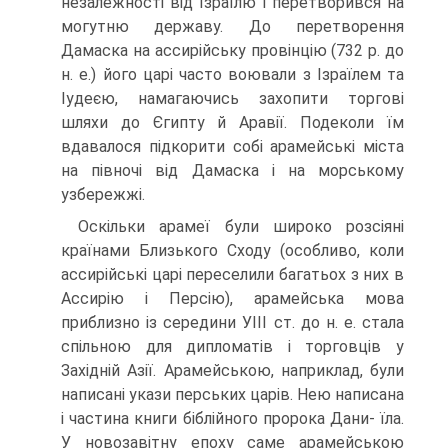
незалежності від Ізраїлю і перетво­рився на
могутню державу. До перетворення
Дамаска на ассирійську провінцію (732 р. до
н. е.) його царі часто воювали з Ізраїлем та
Іудеєю, намагаючись захо­пити торгові
шляхи до Єгипту й Аравії. Подеколи їм
вдавалося підкорити собі арамейські міста
на півночі від Дамаска і на морському
узбережжі.
Оскільки арамеї були широко розсіяні
країнами Близького Сходу (особ­ливо, коли
ассирійські царі переселили багатьох з них в
Ассирію і Персію), арамейська мова
приблизно із середини УІІІ ст. до н. е. стала
спільною для ди­пломатів і торговців у
Західній Азії. Арамейською, наприклад, були
написані укази перських царів. Нею написана
і частина книги біблійного пророка Дани- їла.
У новозавітну епоху саме арамейською