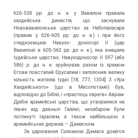
626-538 рр. до н. е. у Вавилоні правила
халдейська династія, що заснувала
Нововавилонське царство за Набопаласара
(правив у 626-605 рр. до н. е.) і при його
спадкоємцеві Навухо- доносорі ІІ (цар
Вавилонії в 605-562 рр. до н. е.), яка знищила
Іудейське царство. Навуходоносор ІІ 597 (або
586) р. до н. е. зруйнував разом із храмом
Єгови пов­сталий Єрусалим і заполонив велику
кількість жителів Іудеї [18, 777, 1304]. З «Ура
Халдейського» (що в Месопотамії) був,
відповідно до Біблії, і «праотець євреїв» Аврам.
Дрібні арамейські царства, що утворилися на
північ від давньої Галілеї, незабаром були
поглинуті Ізраїлем, а також найбільшою з
арамейських держав — Дамаском.
За царювання Соломона Дамаск домігся