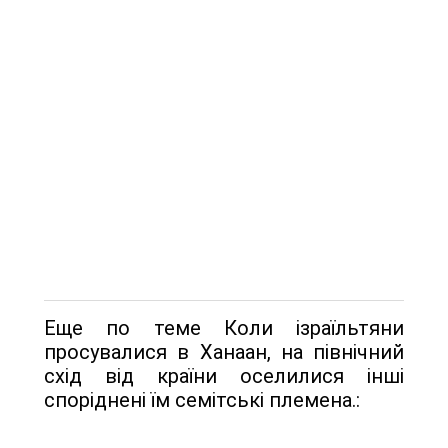
Еще по теме Коли ізраїльтяни
просувалися в Ханаан, на північний
схід від країни оселили­ся інші
споріднені їм семітські племена.: