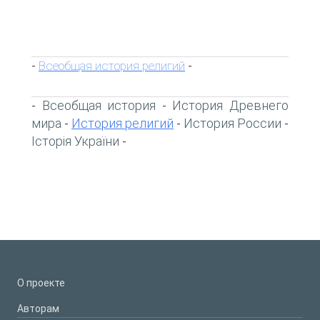
Всеобщая история религий
-
-
Всеобщая история
История Древнего
-
-
мира
История религий
История России
-
-
-
Історія України
-
О проекте
Авторам