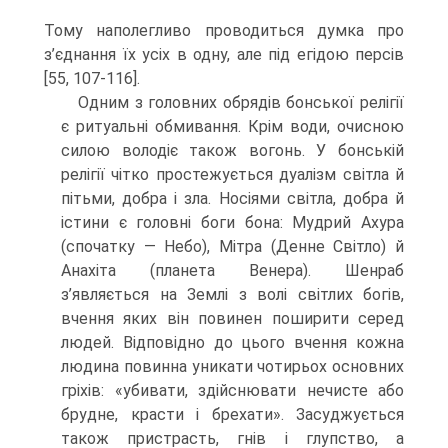
Тому наполегливо проводиться думка про
з’єднання їх усіх в одну, але під егідою персів
[55, 107-116].
Одним з головних обрядів бонської релігії
є ритуальні обмивання. Крім води, очисною
силою володіє також вогонь. У бонській
релігії чітко простежується ду­алізм світла й
пітьми, добра і зла. Носіями світла, добра й
істини є головні боги бона: Мудрий Ахура
(спочатку — Небо), Мітра (Денне Світло) й
Анахіта (планета Вене­ра). Шенраб
з’являється на Землі з волі світлих богів,
вчення яких він повинен поширити серед
людей. Відповідно до цього вчення кожна
людина повинна уни­кати чотирьох основних
гріхів: «убивати, здійснювати нечисте або
брудне, красти і брехати». Засуджується
також пристрасть, гнів і глупство, а