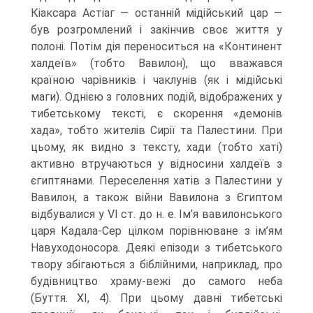
Кіаксара Астіаг — останній мідійський цар —
був розгромлений і закінчив своє життя у
полоні. Потім дія переноситься на «Кон­тинент
халдеїв» (тобто Вавилон), що вважався
країною чарівників і чаклунів (як і мідійські
маги). Однією з головних подій, відображених у
тибетському тексті, є скорення «демонів
хада», тобто жителів Сирії та Палестини. При
цьому, як видно з тексту, хади (тобто хаті)
активно втручаються у відносини халдеїв з
єгиптянами. Переселення хатів з Палестини у
Вавилон, а також війни Вавилона з Єгиптом
від­бувалися у VI ст. до н. е. Ім’я вавилонського
царя Кадала-Сер цілком порівнюване з ім’ям
Навуходоносора. Деякі епізоди з тибетського
твору збігаються з біблійними, наприклад, про
будівництво храму-вежі до самого неба
(Буття. XI, 4). При цьому давні тибетські