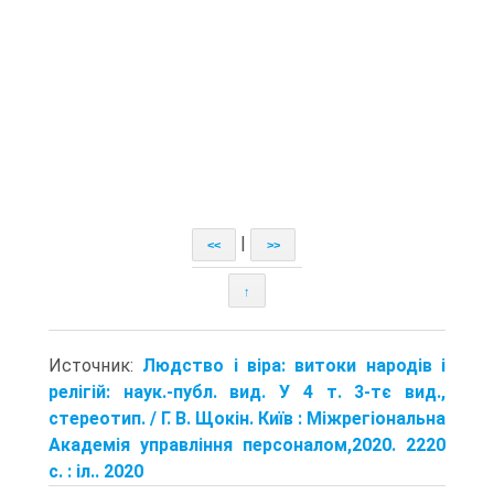
|
<<
>>
↑
Источник:
Людство і віра: витоки народів і
релігій: наук.-публ. вид. У 4 т. 3-тє вид.,
стереотип. / Г. В. Щокін. Київ : Міжрегіональна
Академія управління персоналом,2020. 2220
с. : іл.. 2020