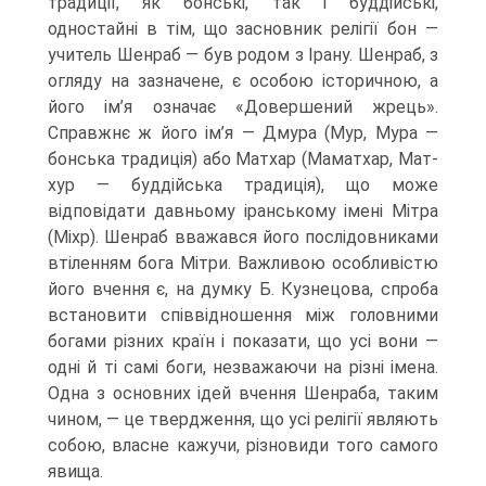
традиції, як бонські, так і буддійські,
одностайні в тім, що заснов­ник релігії бон —
учитель Шенраб — був родом з Ірану. Шенраб, з
огляду на зазна­чене, є особою історичною, а
його ім’я означає «Довершений жрець».
Справжнє ж його ім’я — Дмура (Мур, Мура —
бонська традиція) або Матхар (Маматхар, Мат-
хур — буддійська традиція), що може
відповідати давньому іранському імені Мітра
(Міхр). Шенраб вважався його послідовниками
втіленням бога Мітри. Важливою особливістю
його вчення є, на думку Б. Кузнецова, спроба
встановити співвідно­шення між головними
богами різних країн і показати, що усі вони —
одні й ті самі боги, незважаючи на різні імена.
Одна з основних ідей вчення Шенраба, таким
чином, — це твердження, що усі релігії являють
собою, власне кажучи, різновиди того самого
явища.