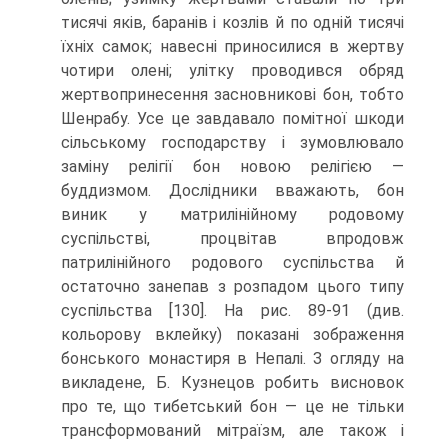
тисячі яків, баранів і козлів й по одній тисячі
їхніх самок; навесні приносилися в жертву
чотири олені; улітку про­водився обряд
жертвопринесення засновникові бон, тобто
Шенрабу. Усе це за­вдавало помітної шкоди
сільському господарству і зумовлювало
заміну релігії бон новою релігією —
буддизмом. Дослідники вважають, бон
виник у матрилінійному родовому
суспільстві, процвітав впродовж
патрилінійного родового суспільства й
остаточно занепав з розпадом цього типу
суспільства [130]. На рис. 89-91 (див.
кольорову вклейку) показані зображення
бонського монастиря в Непалі. З огляду на
викладене, Б. Кузнецов робить висновок
про те, що тибетський бон — це не тільки
трансформований мітраїзм, але також і