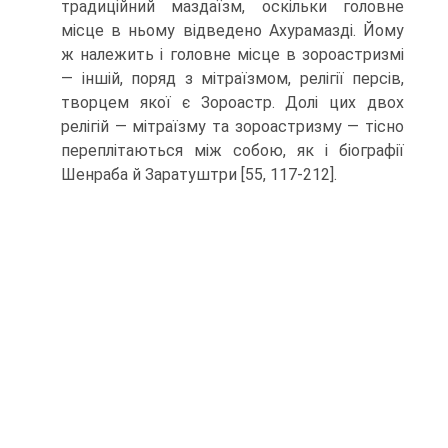
традиційний маздаїзм, оскільки голо­вне
місце в ньому відведено Ахурамазді. Йому
ж належить і головне місце в зороас­тризмі
— іншій, поряд з мітраїзмом, релігії персів,
творцем якої є Зороастр. Долі цих двох
релігій — мітраїзму та зороастризму — тісно
переплітаються між собою, як і біографії
Шенраба й Заратуштри [55, 117-212].