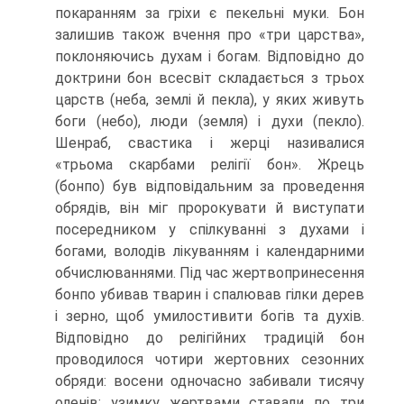
покаранням за гріхи є пекельні муки. Бон
залишив також вчення про «три царства»,
поклоняючись духам і богам. Відповідно до
доктрини бон всесвіт складається з трьох
царств (неба, зем­лі й пекла), у яких живуть
боги (небо), люди (земля) і духи (пекло).
Шенраб, свасти­ка і жерці називалися
«трьома скарбами релігії бон». Жрець
(бонпо) був відпові­дальним за проведення
обрядів, він міг пророкувати й виступати
посередником у спілкуванні з духами і
богами, володів лікуванням і календарними
обчислюван­нями. Під час жертвопринесення
бонпо убивав тварин і спалював гілки дерев
і зерно, щоб умилостивити богів та духів.
Відповідно до релігійних традицій бон
проводилося чотири жертовних сезонних
обряди: восени одночасно забивали ти­сячу
оленів; узимку жертвами ставали по три