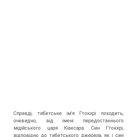
Справді, тибетське ім’я Гтокхрі походить,
очевидно, від імені передостаннього
мідійського царя Кіаксара. Син Гтокхрі,
відповідно до тибетського джерела, як і син