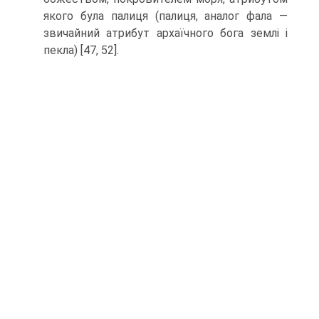
якого була палиця (палиця, аналог фала —
звичайний атрибут ар­хаїчного бога землі і
пекла) [47, 52].