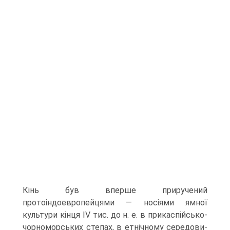
Кінь був вперше приручений
протоіндоевропейцями — носіями ямної
культури кін­ця IV тис. до н. е. в прикаспійсько-
чорноморських степах, в етнічному середови­