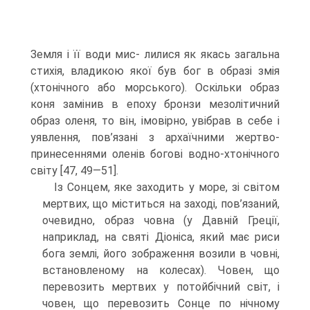
Земля і її води мис- лилися як якась загальна
стихія, владикою якої був бог в образі змія
(хтонічного або морського). Оскільки образ
коня замінив в епоху бронзи мезолітичний
образ оленя, то він, імовірно, увібрав в себе і
уявлення, пов’язані з архаїчними жертво­
принесеннями оленів богові водно-хтонічного
світу [47, 49—51].
Із Сонцем, яке заходить у море, зі світом
мертвих, що міститься на заході, пов’язаний,
очевидно, образ човна (у Давній Греції,
наприклад, на святі Діоніса, який має риси
бога землі, його зображення возили в човні,
встановленому на ко­лесах). Човен, що
перевозить мертвих у потойбічний світ, і
човен, що перевозить Сонце по нічному