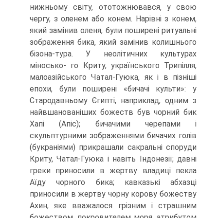
нижньому світу, ототожнювався, у свою
чергу, з оленем або ко­нем. Нарівні з конем,
який замінив оленя, були поширені ритуальні
зображення бика, який замінив колишнього
бізона-тура. У неолітичних культурах
міносько- го Криту, українського Трипілля,
малоазійського Чатал-Гуюка, як і в пізніші
епо­хи, були поширені «бичачі культи»: у
Стародавньому Єгипті, наприклад, одним з
найвшанованіших божеств був чорний бик
Хапі (Апіс); бичачими черепами і
скульптурними зображеннями бичачих голів
(букраніями) прикрашали сакральні споруди
Криту, Чатал-Гуюка і навіть Індонезії; давні
греки приносили в жертву владиці пекла
Аїду чорного бика; кавказькі абхазці
приносили в жертву чорну ко­рову божеству
Ахин, яке вважалося грізним і страшним
божеством, покровителем моря, атрибутом