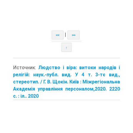
|
<<
>>
↑
Источник:
Людство і віра: витоки народів і
релігій: наук.-публ. вид. У 4 т. 3-тє вид.,
стереотип. / Г. В. Щокін. Київ : Міжрегіональна
Академія управління персоналом,2020. 2220
с. : іл.. 2020