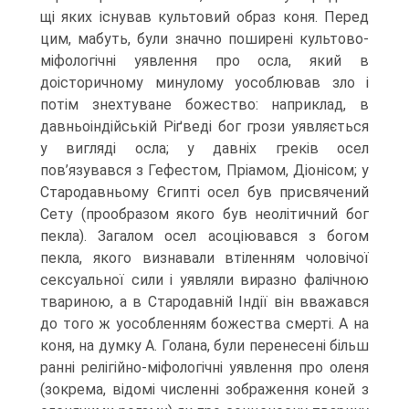
щі яких існував культовий образ коня. Перед
цим, мабуть, були значно поширені культово-
міфологічні уявлення про осла, який в
доісторичному минулому уособ­лював зло і
потім знехтуване божество: наприклад, в
давньоіндійській Ріґведі бог грози уявляється
у вигляді осла; у давніх греків осел
пов’язувався з Гефестом, Пріамом, Діонісом; у
Стародавньому Єгипті осел був присвячений
Сету (прообра­зом якого був неолітичний бог
пекла). Загалом осел асоціювався з богом
пекла, яко­го визнавали втіленням чоловічої
сексуальної сили і уявляли виразно фалічною
твариною, а в Стародавній Індії він вважався
до того ж уособленням божества смерті. А на
коня, на думку А. Голана, були перенесені більш
ранні релігійно-міфо­логічні уявлення про оленя
(зокрема, відомі численні зображення коней з