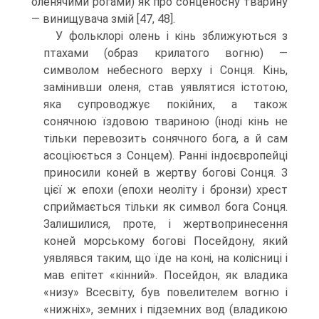
оленя­чими рогами) як про сонценосну тварину
— винищувача змій [47, 48].
У фольклорі олень і кінь зближуються з
птахами (образ крилатого вогню) —
символом небесного верху і Сонця. Кінь,
замінивши оленя, став уявлятися істо­тою,
яка супроводжує покійних, а також
сонячною їздовою твариною (іноді кінь не
тільки перевозить сонячного бога, а й сам
асоціюється з Сонцем). Ранні індоєв­ропейці
приносили коней в жертву богові Сонця. З
цієї ж епохи (епохи неоліту і бронзи) хрест
сприймається тільки як символ бога Сонця.
Залишилися, проте, і жертвопринесення
коней морському богові Посейдону, який
уявлявся таким, що їде на коні, на колісниці і
мав епітет «кінний». Посейдон, як владика
«низу» Все­світу, був повелителем вогню і
«нижніх», земних і підземних вод (владикою