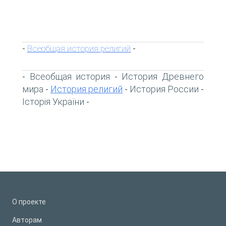
Всеобщая история религий
-
-
Всеобщая история
История Древнего
-
-
мира
История религий
История России
-
-
-
Історія України
-
О проекте
Авторам