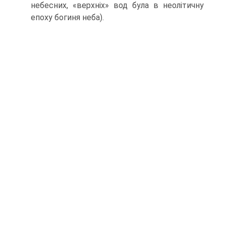
не­бесних, «верхніх» вод була в неолітичну
епоху богиня неба).