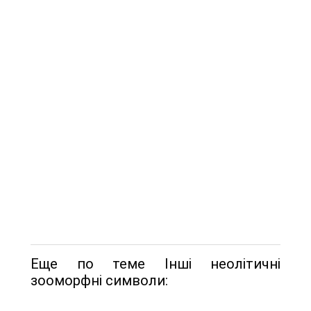
Еще по теме Інші неолітичні
зооморфні символи: