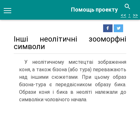
Помощь проекту
<<
↑
>>
Інші неолітичні зооморфні
символи
У неолітичному мистецтві зображення
коня, а також бізона (або тура) перева­жають
над іншими сюжетами. При цьому образ
бізона-тура є передвісником об­разу бика.
Образи коня і бика в неоліті належали до
символіки чоловічого начала.