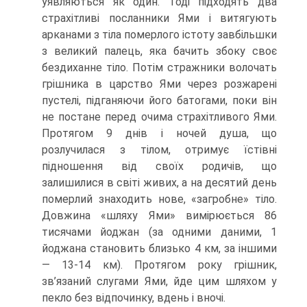
уявляються як один. Тоді підходять два
страхітливі посланники Ями і витягу­ють
арканами з тіла померлого істоту завбільшки
з великий палець, яка бачить збоку своє
бездиханне тіло. Потім стражники волочать
грішника в царство Ями через розжарені
пустелі, підганяючи його батогами, поки він
не постане перед очима страхітливого Ями.
Протягом 9 днів і ночей душа, що
розлучилася з тілом, отримує їстівні
підношення від своїх родичів, що
залишилися в світі живих, а на десятий день
померлий знаходить нове, «загробне» тіло.
Довжина «шляху Ями» вимірюється 86
тисячами йоджан (за одними даними, 1
йоджана становить близь­ко 4 км, за іншими
— 13-14 км). Протягом року грішник,
зв’язаний слугами Ями, йде цим шляхом у
пекло без відпочинку, вдень і вночі.