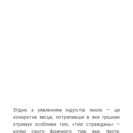
Згідно з уявленням індуїстів пекло — це
конкретне місце, потрапив­ши в яке грішник
отримує особливе тіло, «тіло страждань» —
копію свого фізич­ного тіла, яке, проте,