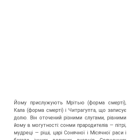
Йому прислужують Мрітью (форма смерті),
Кала (форма смерті) і Читрагупта, що записує
долю. Він оточений різними слугами, рівними
йому в могутності: сонми прародителів — пітрі,
мудреці — ріші, царі Сонячної і Місячної раси і