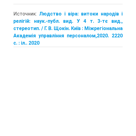
Источник:
Людство і віра: витоки народів і
релігій: наук.-публ. вид. У 4 т. 3-тє вид.,
стереотип. / Г. В. Щокін. Київ : Міжрегіональна
Академія управління персоналом,2020. 2220
с. : іл.. 2020