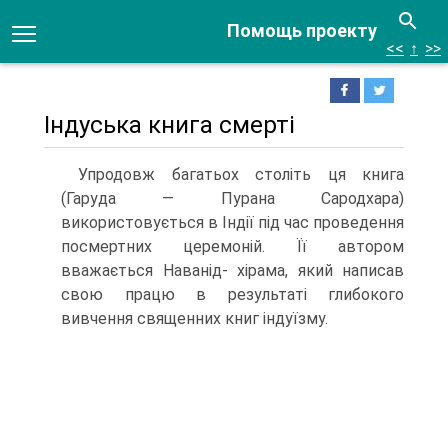
Помощь проекту
<<
↑
>>
Індуська книга смерті
Упродовж багатьох століть ця книга
(Гаруда — Пурана Сародхара)
використовуєть­ся в Індії під час проведення
посмертних церемоній. Її автором
вважається Наванід- хірама, який написав
свою працю в результаті глибокого
вивчення священних книг індуїзму.