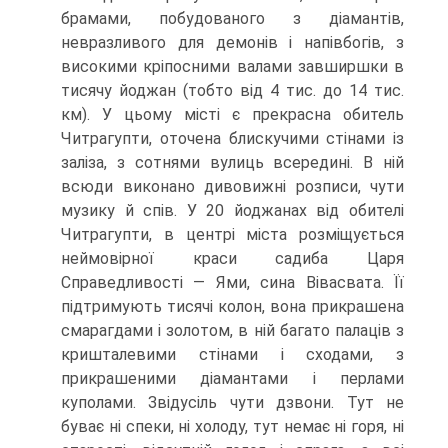
брамами, побудованого з діамантів,
невразливого для демонів і напівбогів, з
високими кріпосними валами завширшки в
тисячу йоджан (тобто від 4 тис. до 14 тис.
км). У цьому місті є прекрасна обитель
Читрагупти, оточена блискучими стінами із
заліза, з сотнями вулиць всередині. В ній
всюди виконано дивовиж­ні розписи, чути
музику й спів. У 20 йоджанах від обителі
Читрагупти, в центрі міста розміщується
неймовірної краси садиба Царя
Справедливості — Ями, сина Вівасвата. Її
підтримують тисячі колон, вона прикрашена
смарагдами і золотом, в ній багато палаців з
кришталевими стінами і сходами, з
прикрашеними діаман­тами і перлами
куполами. Звідусіль чути дзвони. Тут не
буває ні спеки, ні холоду, тут немає ні горя, ні