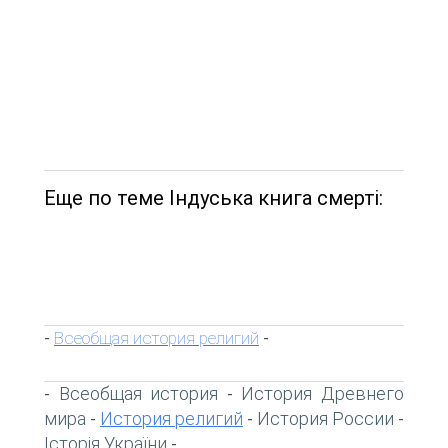
Еще по теме Індуська книга смерті:
Всеобщая история религий
-
-
Всеобщая история
История Древнего
-
-
мира
История религий
История России
-
-
-
Історія України
-