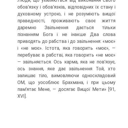
Люди, що ухиляються від виконання свого
обов’язку і обов’язків, відповідних їх стану і
духовному устрою, і не розуміють вищої
праведності, про­живають своє життя
даремно Звільнення дається тільки
пізнанням Бога і не інакше Два слова
приводять до рабства і до звільнення: «моє»
і «не моє». Істота, яка говорить «моє», —
перебуває в рабстві, яка говорить «не моє»
— звіль­няється. Ось карма, яка не пов’язує,
ось знання, яке дає звільнення Той, хто
залишає тіло, вимовляючи односкладовий
ОМ, що уособлює Брахмана, і при цьому
пам’ятає Мене, — досягає Вищої Мети» [91,
XVI].