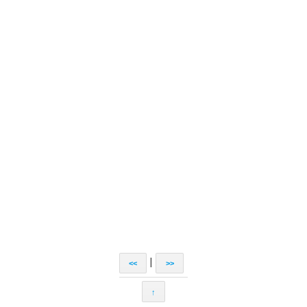
|
<<
>>
↑