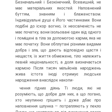
Безначальний і Безкінечний, Все­вишній, не
має матеріальних якостей. Наповнений
буттям, знанням і блажен­ством.
Індивідуальні душі є Його частинками. Вони
подібні до іскор вогню; їх неосвіченість не
має початку, вони ізольовані один від одного
і поміщені в тіла за допомогою карми, яка не
має початку. Вони обплутані різними видами
добра і зла, що дають відповідно щастя і
нещастя; їх життя обмежене, тіло належить
певній національності, а доля визначається
кармою Після тисяч мільйонів народжень
жива істота іноді отримує людське
народження внаслідок накопи-
чення гідних діянь Ті люди, які не
розуміють, що добре для них, а що по­гано,
хто неупинно грішить і дуже дбає про
наповнення шлунка — потрапляють у пекло