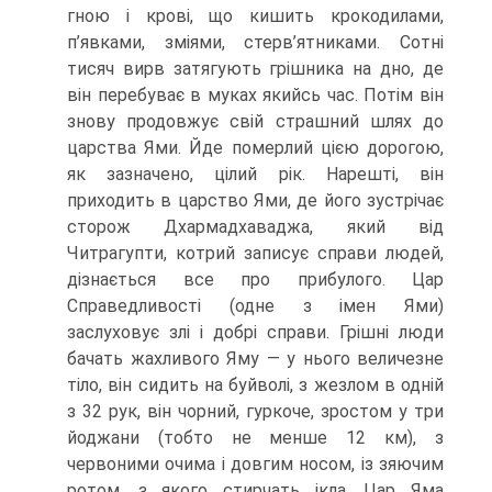
гною і крові, що кишить крокодилами,
п’явками, зміями, стерв’ятниками. Сотні
тисяч вирв затягують грішника на дно, де
він перебуває в муках якийсь час. Потім він
знову продовжує свій страшний шлях до
царства Ями. Йде померлий цією дорогою,
як зазначено, цілий рік. Нарешті, він
приходить в царство Ями, де його зустрічає
сторож Дхармадхаваджа, який від
Читрагупти, котрий записує справи людей,
дізнається все про прибулого. Цар
Справедливості (одне з імен Ями)
заслуховує злі і добрі справи. Грішні люди
бачать жахливого Яму — у нього величезне
тіло, він сидить на буйволі, з жезлом в одній
з 32 рук, він чорний, гуркоче, зростом у три
йоджани (тобто не менше 12 км), з
червоними очима і довгим носом, із зяючим
ротом, з якого стирчать ікла. Цар Яма