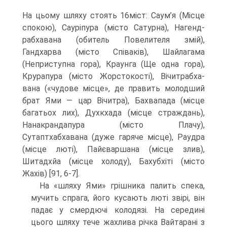
На цьому шляху стоять 16міст: Саум’я (Місце
спокою), Сауріпура (місто Сатурна), Нагенд-
рабхавана (обитель Повелителя змій),
Гандхарва (місто Співаків), Шайлагама
(Неприступ­на гора), Краунга (Ще одна гора),
Крурапура (місто Жорстокості), Вічитрабха-
вана («чудове місце», де править молодший
брат Ями — цар Вічитра), Бахвапада (місце
багатьох лих), Духкхада (місце страждань),
Нанакрандапура (місто Плачу),
Сутаптхабхавана (дуже гаряче місце), Раудра
(місце люті), Пайєваршана (місце злив),
Шитадхйа (місце холоду), Бахубхіті (місто
Жахів) [91, 6-7].
На «шляху Ями» грішника палить спека,
мучить спрага, його кусають люті звірі, він
падає у смердючі колодязі. На середині
цього шляху тече жахли­ва річка Вайтарані з