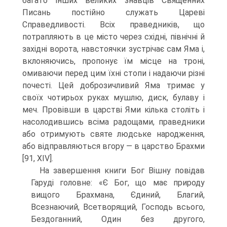
багато інших великих знавців Священних
Писань постійно служать Цареві
Справедливості. Всіх праведників, що
потрапляють в це місто через східні, північні й
західні во­рота, навстоячки зустрічає сам Яма і,
вклоняючись, пропонує їм місце на троні,
омиваючи перед цим їхні стопи і надаючи різні
почесті. Цей доброзичливий Яма тримає у
своїх чотирьох руках мушлю, диск, булаву і
меч. Провівши в царстві Ями кілька століть і
насолодившись всіма радощами, праведники
або отримують свя­те людське народження,
або відправляються вгору — в царство Брахми
[91, XIV].
На завершення книги Бог Вішну повідав
Гаруді головне: «Є Бог, що має природу
вищого Брахмана, Єдиний, Благий,
Всезнаючий, Всетворящий, Го­сподь всього,
Бездоганний, Один без другого,