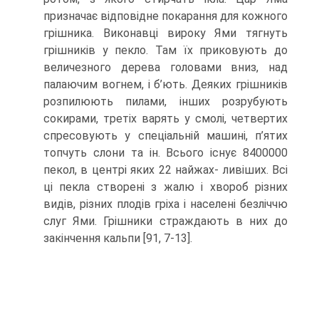
призначає відповідне покарання для кожного
грішника. Виконавці вироку Ями тягнуть
гріш­ників у пекло. Там їх приковують до
величезного дерева головами вниз, над
пала­ючим вогнем, і б’ють. Деяких грішників
розпилюють пилами, інших розрубують
сокирами, третіх варять у смолі, четвертих
спресовують у спеціальній машині, п’ятих
топчуть слони та ін. Всього існує 8400000
пекол, в центрі яких 22 найжах- ливіших. Всі
ці пекла створені з жалю і хвороб різних
видів, різних плодів гріха і населені безліччю
слуг Ями. Грішники страждають в них до
закінчення кальпи [91, 7-13].