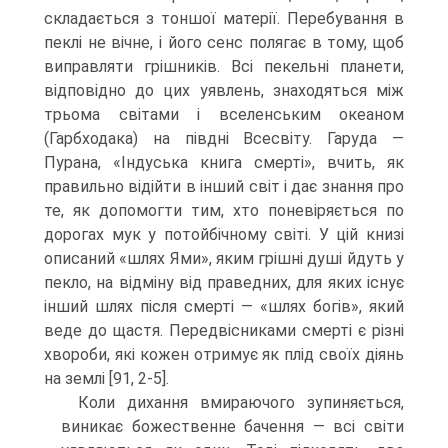
складається з тоншої матерії. Перебування в
пеклі не вічне, і його сенс полягає в тому, щоб
виправляти грішників. Всі пекельні планети,
від­повідно до цих уявлень, знаходяться між
трьома світами і вселенським океаном
(Гарбходака) на півдні Всесвіту. Гаруда —
Пурана, «Індуська книга смерті», вчить, як
правильно відійти в інший світ і дає знання про
те, як допомогти тим, хто поневіряється по
дорогах мук у потойбічному світі. У цій книзі
описаний «шлях Ями», яким грішні душі йдуть у
пекло, на відміну від праведних, для яких існує
ін­ший шлях після смерті — «шлях богів», який
веде до щастя. Передвісниками смерті є різні
хвороби, які кожен отримує як плід своїх діянь
на землі [91, 2-5].
Коли дихання вмираючого зупиняється,
виникає божественне бачення — всі світи