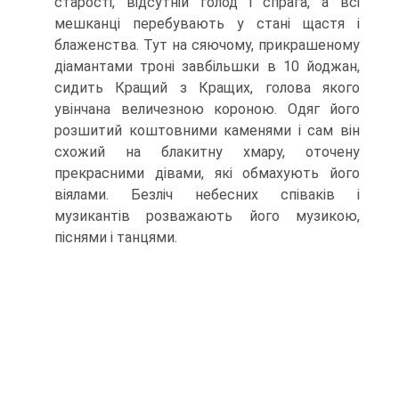
старості, відсутній голод і спрага, а всі
мешканці перебува­ють у стані щастя і
блаженства. Тут на сяючому, прикрашеному
діамантами троні завбільшки в 10 йоджан,
сидить Кращий з Кращих, голова якого
увінчана вели­чезною короною. Одяг його
розшитий коштовними каменями і сам він
схожий на блакитну хмару, оточену
прекрасними дівами, які обмахують його
віялами. Без­ліч небесних співаків і
музикантів розважають його музикою,
піснями і танцями.