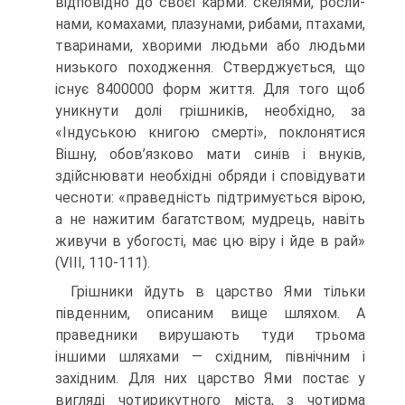
відповідно до своєї карми: скелями, росли­
нами, комахами, плазунами, рибами, птахами,
тваринами, хворими людьми або людьми
низького походження. Стверджується, що
існує 8400000 форм життя. Для того щоб
уникнути долі грішників, необхідно, за
«Індуською книгою смер­ті», поклонятися
Вішну, обов’язково мати синів і внуків,
здійснювати необхідні обряди і сповідувати
чесноти: «праведність підтримується вірою,
а не нажитим багатством; мудрець, навіть
живучи в убогості, має цю віру і йде в рай»
(VIII, 110-111).
Грішники йдуть в царство Ями тільки
південним, описаним вище шляхом. А
праведники вирушають туди трьома
іншими шляхами — східним, північним і
західним. Для них царство Ями постає у
вигляді чотирикутного міста, з чотир­ма