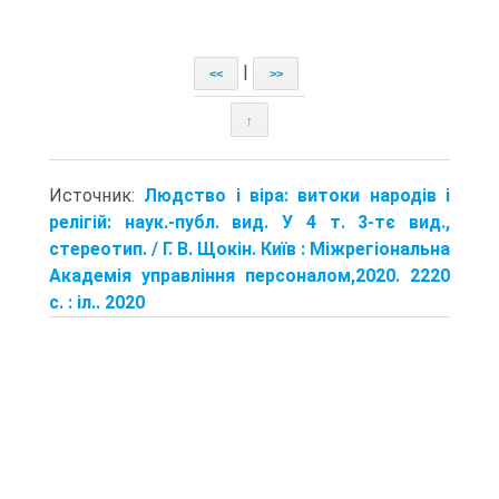
|
<<
>>
↑
Источник:
Людство і віра: витоки народів і
релігій: наук.-публ. вид. У 4 т. 3-тє вид.,
стереотип. / Г. В. Щокін. Київ : Міжрегіональна
Академія управління персоналом,2020. 2220
с. : іл.. 2020