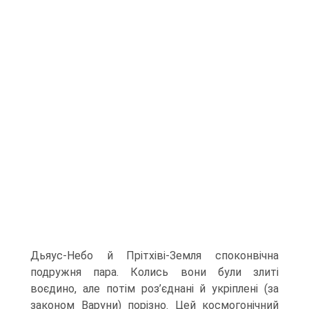
Дьяус-Небо й Прітхіві-Земля споконвічна
подружня пара. Колись вони були злиті
воєдино, але потім роз’єднані й укріплені (за
законом Варуни) порізно. Цей космогонічний