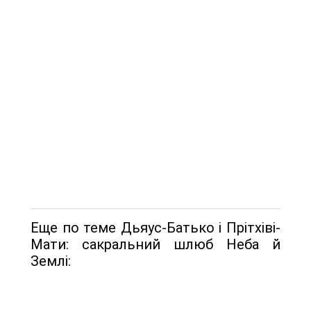
Еще по теме Дьяус-Батько і Прітхіві-
Мати: сакральний шлюб Неба й
Землі: