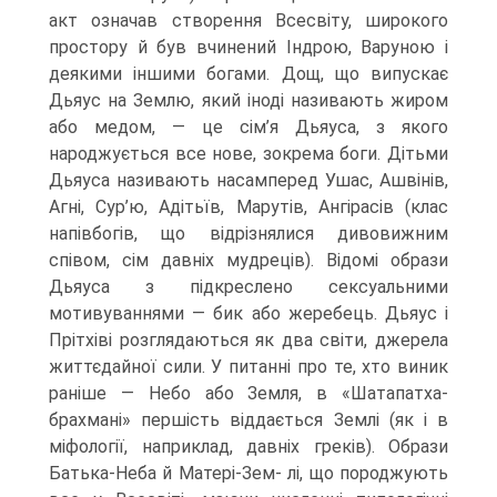
акт означав створення Всесвіту, широ­кого
простору й був вчинений Індрою, Варуною і
деякими іншими богами. Дощ, що випускає
Дьяус на Землю, який іноді називають жиром
або медом, — це сім’я Дьяуса, з якого
народжується все нове, зокрема боги. Дітьми
Дьяуса називають насамперед Ушас, Ашвінів,
Агні, Сур’ю, Адітьїв, Марутів, Ангірасів (клас
напівбогів, що відрізнялися дивовижним
співом, сім давніх мудреців). Відомі образи
Дьяуса з підкреслено сексуальними
мотивуваннями — бик або жеребець. Дьяус і
Прітхіві розглядаються як два світи, джерела
життєдайної сили. У питанні про те, хто ви­ник
раніше — Небо або Земля, в «Шатапатха-
брахмані» першість віддається Землі (як і в
міфології, наприклад, давніх греків). Образи
Батька-Неба й Матері-Зем- лі, що породжують