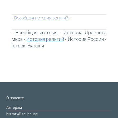
Всеобщая история религий
-
-
Всеобщая история
История Древнего
-
-
мира
История религий
История России
-
-
-
Історія України
-
О проекте
Авторам
history@sci.house