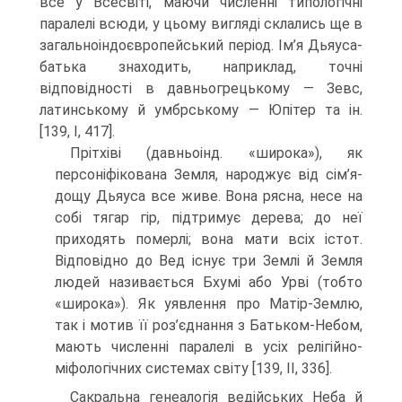
все у Всесвіті, маючи численні типологічні
паралелі всюди, у цьому вигляді склались ще в
загальноіндоєвропейський період. Ім’я Дьяуса-
батька знаходить, наприклад, точні
відповідності в давньогрецькому — Зевс,
латинському й умбрському — Юпітер та ін.
[139, I, 417].
Прітхіві (давньоінд. «широка»), як
персоніфікована Земля, народжує від сім’я-
дощу Дьяуса все живе. Вона рясна, несе на
собі тягар гір, підтримує дерева; до неї
приходять померлі; вона мати всіх істот.
Відповідно до Вед існує три Зем­лі й Земля
людей називається Бхумі або Урві (тобто
«широка»). Як уявлення про Матір-Землю,
так і мотив її роз’єднання з Батьком-Небом,
мають численні пара­лелі в усіх релігійно-
міфологічних системах світу [139, II, 336].
Сакральна генеалогія ведійських Неба й