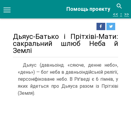
Помощь проекту
<<
↑
>>
Дьяус-Батько і Прітхіві-Мати:
сакральний шлюб Неба й
Землі
Дьяус (давньоінд. «сяюче, денне небо»,
«день») — бог неба в давньоіндійській релігії,
персоніфіковане небо. В Ріґведі є 6 гімнів, у
яких йдеться про Дьяуса ра­зом із Прітхіві
(Земля).