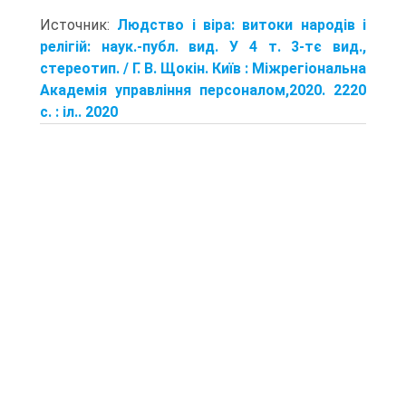
Источник:
Людство і віра: витоки народів і
релігій: наук.-публ. вид. У 4 т. 3-тє вид.,
стереотип. / Г. В. Щокін. Київ : Міжрегіональна
Академія управління персоналом,2020. 2220
с. : іл.. 2020