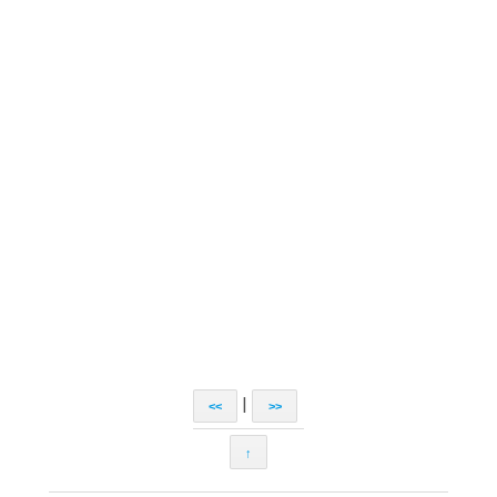
|
<<
>>
↑