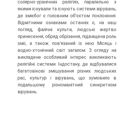
солярно-уранічних релігіях, паралельно з
якими існували та існують системи вірувань,
де змієбог є головним об’єктом по­клоніння.
Відмітними ознаками останніх є, на наш
погляд, фалічні культи, люд­ські жертво
принесення, обряд обрізання, підвищена роль
змії, а також пов’язаний із нею Місяць і
водно-хтонічний світ загалом. З огляду на
викладене особливий інтерес викликають
релігійні системи Індостану, де відбувалися
багатовікові змішування різних людських
рас, культур і вірувань, що зумовило в
подальшому різноманіт­ний синкретизм
вірувань.