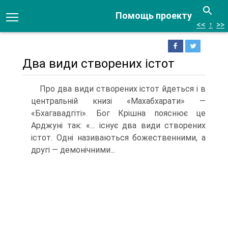
Помощь проекту
<<
↑
>>
Два види створених істот
Про два види створених істот йдеться і в
центральній книзі «Махабхарати» —
«Бхагавадгіті». Бог Крішна пояснює це
Арджуні так: «... існує два види створених
істот. Одні називаються божественними, а
другі — демонічними...