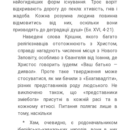
найогидніших форм існування. Троє воріт
відкривають дорогу до пекла: хтивість, гнів і
жадоба. Кожна розумна людина повинна
відмовитись від них, оскільки вони
призводять до де­градації душі» (Бх. XVI, 4-21).
Наведені слова Крішни, якого багато
релігієзнавців ототожнюють з Хри­стом,
справді нагадують численні місця з Нового
Заповіту, особливо з Євангелія від Іоанна, де
Христос говорить іудеям: «Ваш батько —
диявол». Проте таке твердження може
стосуватися, як ми бачили з «Бхагавадгіти»,
різних представ­ників роду людського. Не
виключено також, що «представники
зміебога» присут­ні в кожній расі та в
кожному етносі. Питання полягає лише в
тому, наскільки
* Хам, очевидно, є родоначальником
іберійсько-кавказьких народів. вони в них