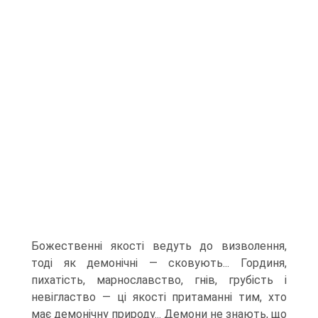
Божественні якості ведуть до визволення,
тоді як демонічні — сковують... Гординя,
пихатість, марнославство, гнів, грубість і
невігластво — ці якості притаманні тим, хто
має демонічну природу... Демони не знають, що