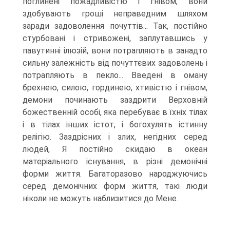
поглинені пожадливістю і гнівом, вони
здобувають гроші неправедним шляхом
заради задоволення почуттів... Так, постійно
стурбовані і стривожені, заплутавшись у
павутинні ілюзій, вони потрапляють в занадто
силь­ну залежність від почуттєвих задоволень і
потрапляють в пекло... Введені в ома­ну
брехнею, силою, гординею, хтивістю і гнівом,
демони починають заздрити Верховній
божественній особі, яка перебуває в їхніх тілах
і в тілах інших істот, і богохулять істинну
релігію. Заздрісних і злих, негідних серед
людей, Я постійно скидаю в океан
матеріального існування, в різні демонічні
форми життя. Бага­торазово народжуючись
серед демонічних форм життя, такі люди
ніколи не мо­жуть наблизитися до Мене.