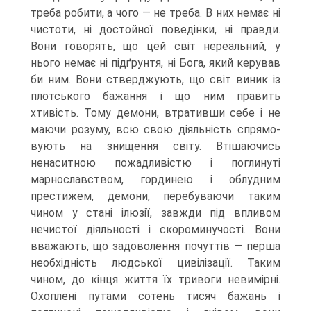
треба робити, а чого — не треба. В них немає ні
чистоти, ні достойної поведінки, ні правди.
Вони говорять, що цей світ нереальний, у
нього немає ні підґрунтя, ні Бога, який керував
би ним. Вони стверджують, що світ виник із
плотського бажання і що ним править
хтивість. Тому демони, втративши себе і не
маючи розуму, всю свою діяльність спрямо­
вують на знищення світу. Втішаючись
ненаситною пожадливістю і поглинуті
марнославством, гординею і облудним
престижем, демони, перебуваючи таким
чином у стані ілюзії, завжди під впливом
нечистої діяльності і скороминучості. Вони
вважають, що задоволення почуттів — перша
необхідність людської цивілі­зації. Таким
чином, до кінця життя їх тривоги невимірні.
Охоплені путами со­тень тисяч бажань і