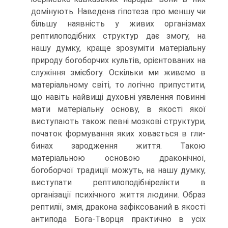
домінують. Наведена гіпотеза про меншу чи
більшу наявність у живих організмах
рептилоподібних структур дає змогу, на
нашу думку, краще зрозуміти матеріальну
природу богоборчих культів, орієнтованих на
служіння змієбогу. Оскільки ми живемо в
матеріальному світі, то логічно припустити,
що навіть найвищі духовні уявлення повинні
мати матеріальну основу, в якості якої
висту­пають також певні мозкові структури,
початок формування яких ховається в гли­
бинах зародження життя. Такою
матеріальною основою драконічної,
богобор­чої традиції можуть, на нашу думку,
виступати рептилоподібнірелікти в
організації психічного життя людини. Образ
рептилії, змія, дракона зафіксований в якості
антипода Бога-Творця практично в усіх