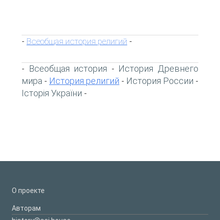
Всеобщая история религий
-
-
Всеобщая история
История Древнего
-
-
мира
История религий
История России
-
-
-
Історія України
-
О проекте
Авторам