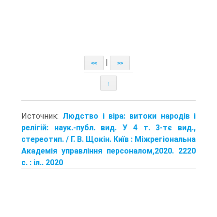
|
<<
>>
↑
Источник:
Людство і віра: витоки народів і
релігій: наук.-публ. вид. У 4 т. 3-тє вид.,
стереотип. / Г. В. Щокін. Київ : Міжрегіональна
Академія управління персоналом,2020. 2220
с. : іл.. 2020