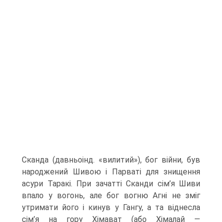
Сканда (давньоінд. «вилитий»), бог війни, був
народжений Шивою і Парваті для знищення
асури Таракі. При зачатті Сканди сім’я Шиви
впало у вогонь, але бог вогню Агні не зміг
утримати його і кинув у Ган­гу, а та віднесла
сім’я на гору Хімават (або Хімалай —