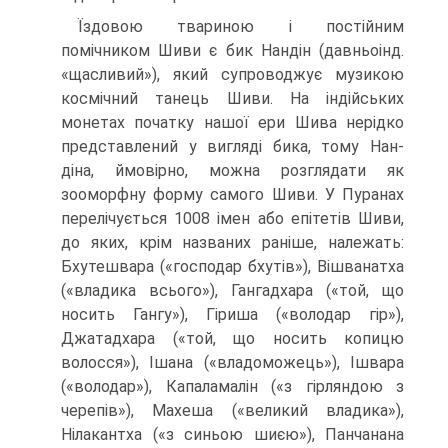
Їздовою твариною і постійним
помічником Шиви є бик Нандін (давньоінд.
«щасливий»), який супроводжує музикою
космічний танець Шиви. На індійських
монетах початку нашої ери Шива нерідко
представлений у вигляді бика, тому Нан-
діна, ймовірно, можна розглядати як
зооморфну форму самого Шиви. У Пуранах
пе­релічується 1008 імен або епітетів Шиви,
до яких, крім названих раніше, належать:
Бхутешвара («господар бхутів»), Вішванатха
(«владика всього»), Гангадхара («той, що
носить Гангу»), Гіриша («володар гір»),
Джатадхара («той, що носить копицю
волосся»), Ішана («владоможець»), Ішвара
(«володар»), Капаламалін («з гірляндою з
черепів»), Махеша («великий владика»),
Нілакантха («з синьою шиєю»), Панчанана