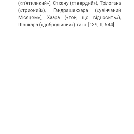
(«п’ятиликий»), Стхану («твердий»), Трілогана
(«триокий»), Гандрашекхара («увінча­ний
Місяцем»), Хаара («той, що відносить»),
Шанкара («добродійний») та ін. [139, II, 644].