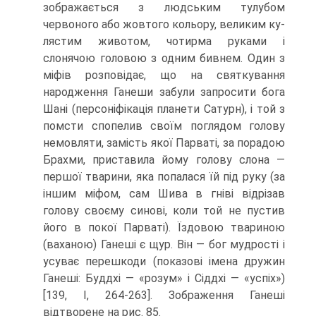
зображається з людським тулубом
червоного або жовтого кольору, великим ку­
лястим животом, чотирма руками і
слонячою головою з одним бивнем. Один з
міфів розповідає, що на святкування
народження Ганеши забули запросити бога
Шані (персоніфікація планети Сатурн), і той з
помсти спопелив своїм поглядом голо­ву
немовляти, замість якої Парваті, за порадою
Брахми, приставила йому голову слона —
першої тварини, яка попалася їй під руку (за
іншим міфом, сам Шива в гніві відрізав
голову своєму синові, коли той не пустив
його в покої Парваті). Їздо­вою твариною
(ваханою) Ганеші є щур. Він — бог мудрості і
усуває перешкоди (по­казові імена дружин
Ганеші: Буддхі — «розум» і Сіддхі — «успіх»)
[139, I, 264-263]. Зображення Ганеші
відтворене на рис. 85.