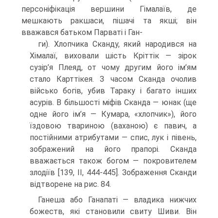
персоніфікація вершини Гі­малаїв, де
мешкають ракшаси, пішачі та якші; він
вважався батьком Парваті і Ган-
ги). Хлопчика Сканду, який народився на
Хімалаї, виховали шість Кріттік — зірок
сузір’я Плеяд, от чому другим його ім’ям
стало Карттікея. З часом Сканда очолив
військо богів, убив Тараку і багато інших
асурів. В більшості міфів Сканда — юнак (ще
одне його ім’я — Кумара, «хлопчик»), його
їздовою твариною (ваханою) є па­вич, а
постійними атрибутами — спис, лук і півень,
зображений на його прапорі. Сканда
вважається також богом — покровителем
злодіїв [139, II, 444-445]. Зобра­ження Сканди
відтворене на рис. 84.
Ганеша або Ганапаті — владика нижчих
божеств, які становили свиту Шиви. Він