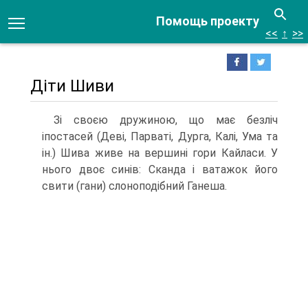
Помощь проекту
<<
↑
>>
Діти Шиви
Зі своєю дружиною, що має безліч
іпостасей (Деві, Парваті, Дурга, Калі, Ума та
ін.) Шива живе на вершині гори Кайласи. У
нього двоє синів: Сканда і ватажок його
свити (гани) слоноподібний Ганеша.