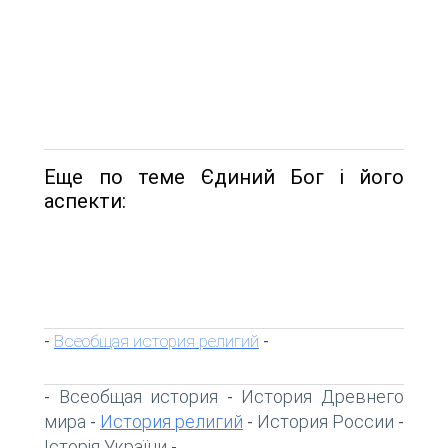
Еще по теме Єдиний Бог і його
аспекти:
Всеобщая история религий
-
-
Всеобщая история
История Древнего
-
-
мира
История религий
История России
-
-
-
Історія України
-