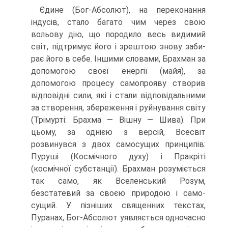
Єдине (Бог-Абсолют), на переконання
індусів, стало багато чим через свою
вольову дію, що породило весь видимий
світ, підтримує його і зрештою знову заби­
рає його в себе. Іншими словами, Брахман за
допомогою своєї енергії (майя), за
допомогою процесу самопрояву створив
відповідні сили, які і стали відповідаль­ними
за створення, збереження і руйнування світу
(Трімурті: Брахма — Вішну — Шива). При
цьому, за однією з версій, Всесвіт
розвинувся з двох самосущих принципів:
Пуруші (Космічного духу) і Пракріті
(космічної субстанції). Брахман розуміється
так само, як Вселенський Розум,
безстатевий за своєю природою і само-
сущий. У пізніших священних текстах,
Пуранах, Бог-Абсолют уявляється одночас­но