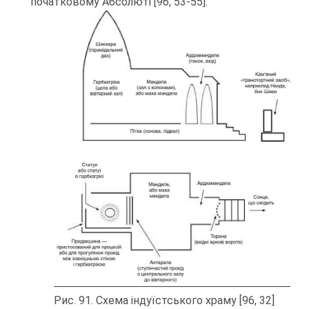
початковому Абсолюті [96, 53-55].
Рис. 91. Схема індуїстського храму [96, 32]