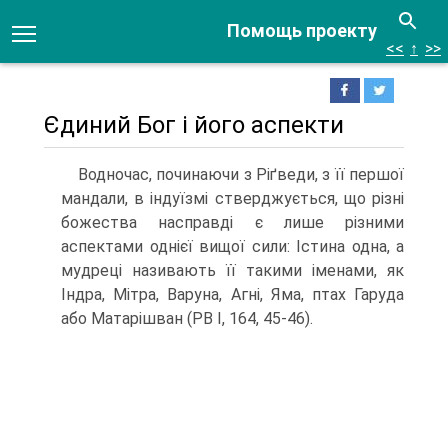
Помощь проекту
<<
↑
>>
Єдиний Бог і його аспекти
Водночас, починаючи з Ріґведи, з її першої
мандали, в індуїзмі стверджується, що різні
божества насправді є лише різними
аспектами однієї вищої сили: Істина одна, а
мудреці називають її такими іменами, як
Індра, Мітра, Варуна, Агні, Яма, птах Гаруда
або Матарішван (РВ I, 164, 45-46).