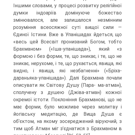
Іншими словами, у процесі розвитку релігійної
думки індоаріїв домінуюче божество
змінювалося, але зали­шалося незмінним
розуміння всеосяжної суті вищої сили —
Єдиної Істини. Вже в Упанішадах йдеться, що
«весь цей Всесвіт пронизаний Богом, тобто
Брахманом» («Іша-упанішада»), який «з
формою і без форми, те, що зникає, і те, що не
зникає, нерухоме, і те, що рухається, явища, які
видно, і явища, які незбагненні» («Бріха-
дараньяка-упанішада»). Далі Брахмана почали
описувати як Світову Душу (Пара- ма-атман),
сполучену з душею (Джіва-атман) кожної
окремої істоти. Поклоніння Брахманові, що не
має форми, було можливе через молитву і
йогівську медитацію, де Вища Душа є
об’єктом, на якому зосереджений віруючий, з
тим щоб Атман міг з’єднатися з Брахманом в