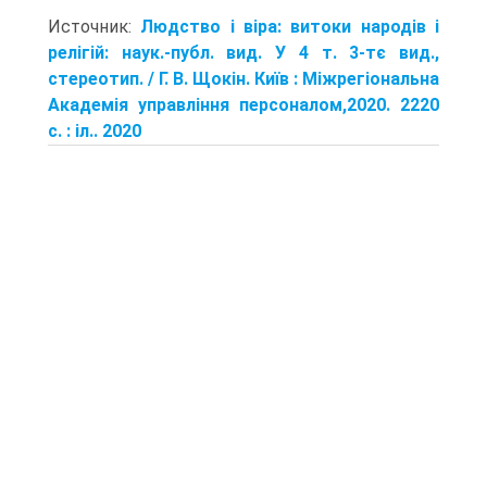
Источник:
Людство і віра: витоки народів і
релігій: наук.-публ. вид. У 4 т. 3-тє вид.,
стереотип. / Г. В. Щокін. Київ : Міжрегіональна
Академія управління персоналом,2020. 2220
с. : іл.. 2020