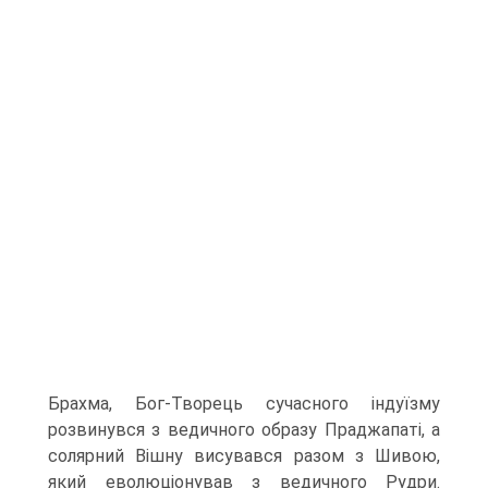
Брахма, Бог-Творець сучасного ін­дуїзму
розвинувся з ведичного образу Праджапаті, а
солярний Вішну висувався ра­зом з Шивою,
який еволюціонував з ведичного Рудри.