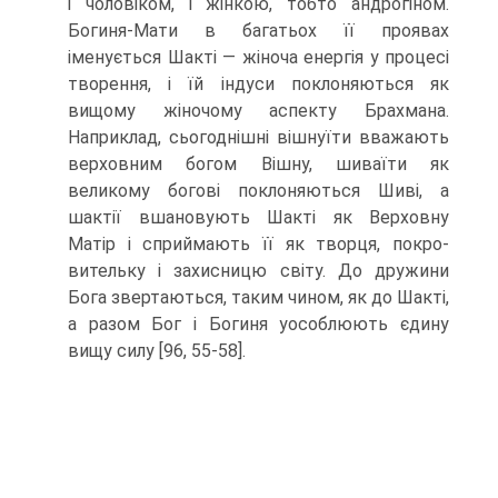
і чоловіком, і жінкою, тобто андрогіном.
Богиня-Мати в багатьох її проявах
іменується Шакті — жіноча енергія у процесі
творення, і їй індуси поклоняються як
вищому жіночому аспекту Брахмана.
Наприклад, сьогоднішні вішнуїти вважа­ють
верховним богом Вішну, шиваїти як
великому богові поклоняються Шиві, а
шактії вшановують Шакті як Верховну
Матір і сприймають її як творця, покро­
вительку і захисницю світу. До дружини
Бога звертаються, таким чином, як до Шакті,
а разом Бог і Богиня уособлюють єдину
вищу силу [96, 55-58].