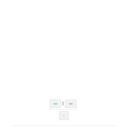
|
<<
>>
↑