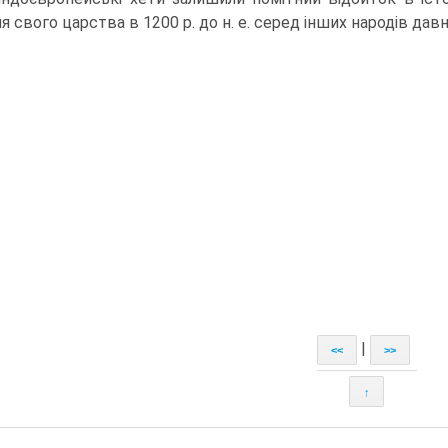
я свого царства в 1200 р. до н. е. серед інших народів давн
|
<<
>>
↑