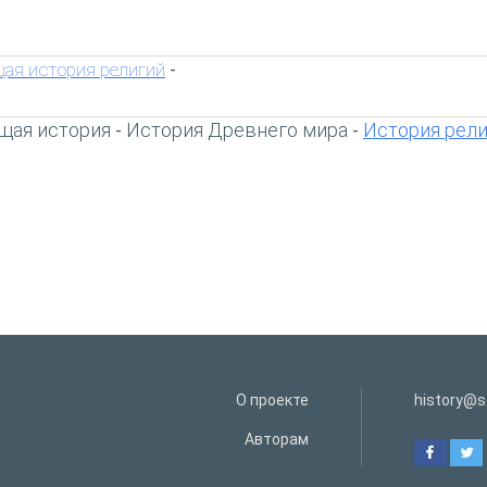
ая история религий
-
щая история
История Древнего мира
История рел
-
-
О проекте
history@s
Авторам