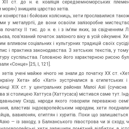
 XII ст. до н. е. коаліція середземноморських племе
и моря») знищила царство хетів.
м конярства і бойових колісниць, хети прославилися тако
ами у металургії, де вони освоїли залізоробне мистецтв
а початку II тис. до н. е. і з ім’ям яких, за свідченням Л
ьєва, пов’язаний початок залізного віку в усій ойкумені. 
им впливом со­ціальних і культурних традицій своїх сусіді
пис і практика законодавства. З хетських текстів, у тому
туру суспільства. Головною його характерною рисою бул
али «Сонце» [25, I, 121].
 хетів учені майже нічого не знали до початку ХХ ст. «Хет
країну Хета» або «Хаті» зустрічалися в єгипет­ських і
кінці ХІХ ст. у централь­них районах Малої Азії (сучасна
ва зі столицею Хаттуса (Хаттусаса) містився саме тут. Ін
давньому Сході, народи якого говорили пере­важно семі
ання, властиві індоєв­ропейським народам, хети поєднали 
ійців, вавилонян, єгиптян і хуритів. Поки що залишається
Азію — із заходу, з Балканського півострова чи зі сходу, ч
 індоєвропейські хети залишили помітний відбиток в істо