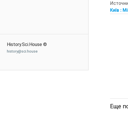
Источн
Київ : М
History.Sci.House ©
history@sci.house
Еще п