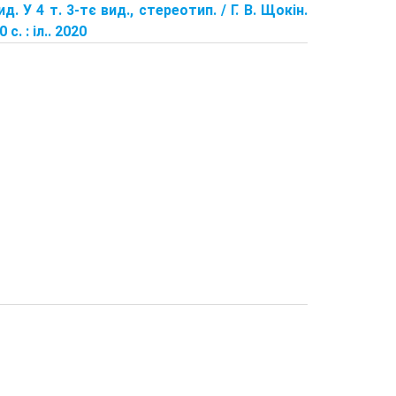
д. У 4 т. 3-тє вид., стереотип. / Г. В. Щокін.
. : іл.. 2020