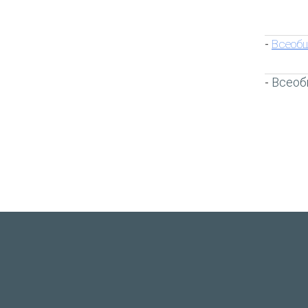
Всеобщ
-
Всеоб
-