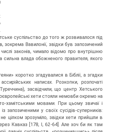
н
ж
о
.
Хетське суспільство до того ж розвивалося під
в, зокрема Вавилонії, звідки був за­позичений
 чис­лі законів, чимало відомо про внутрішню
а сильна влада обожненого правителя, якого
еяни» коротко згадувалися в Біблії, а згадки
 ассирійських написах. Розкопки, розпочаті
 Туреччина), засвідчили, що центр Хетського
доєвропейські хети стояли немовби окремо на
то-хамітськими мовами. При цьому звичаї і
із запозиченими у своїх сусідів-суперників:
 не цілком зро­зуміло, звідки хети прийшли в
ерез Кавказ [178, I, 62-64]. Але хоч би як там
рії давніх суспільств, «розчинившись» після