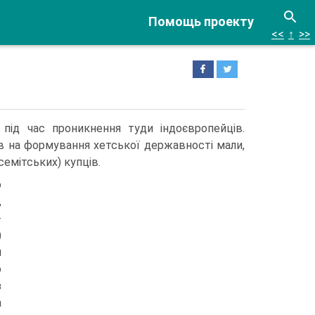
Помощь проекту
<<
↑
>>
 під час проникнення туди індоєвропейців.
ив на формування хетської державності мали,
семітських) купців.
о
,
­
)
я
о
з
а