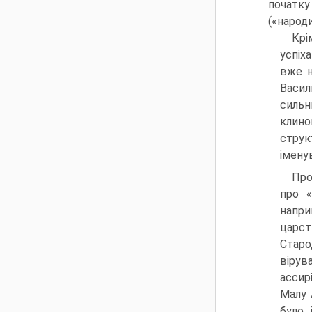
початку
(«народ
Крі
успіх
вже н
Васил
сильн
клино
струк
іменув
Про
про «
напри
царст
Старо
вірув
ассир
Малу 
було,