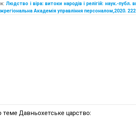
ик:
Людство і віра: витоки народів і релігій: наук.-публ. ви
іжрегіональна Академія управління персоналом,2020. 2220 с
о теме Давньохетське царство: