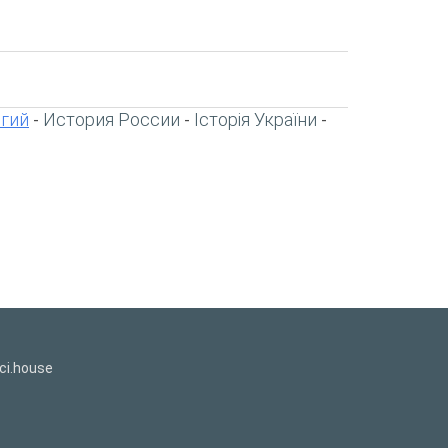
игий
История России
Історія України
-
-
-
ci.house