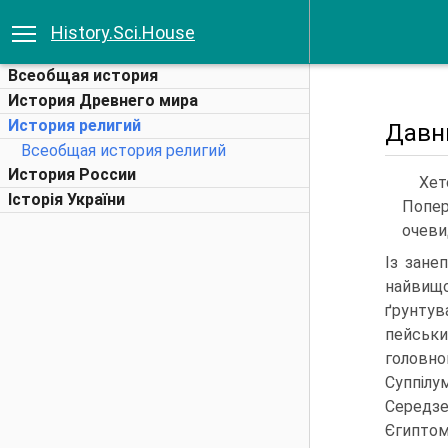
History.Sci.House
Всеобщая история
История Древнего мира
История религий
Давн
Всеобщая история религий
История России
Хет
Історія України
Попер
очеви
Із зане
найвищо
ґрунтув
пейськи
головно
Суппілу
Середзе
Єгиптом