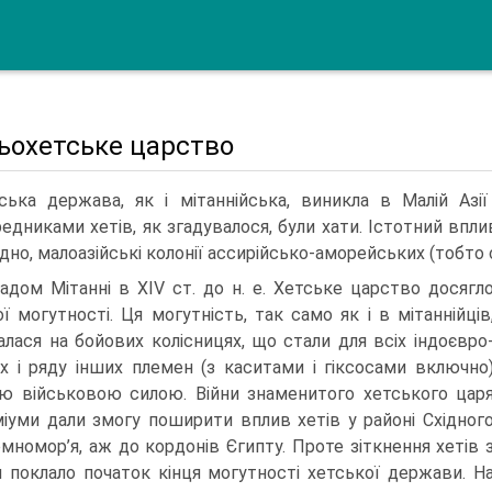
ьохетське царство
ська держава, як і мітаннійська, виникла в Малій Азії
едниками хетів, як згадувалося, були хати. Істотний впл
дно, малоазійські колонії ассирійсько-аморейських (тобто 
падом Мітанні в XIV ст. до н. е. Хетське царство досягл
ї могутності. Ця могутність, так само як і в мітаннійців
алася на бойових колісницях, що стали для всіх індоєвро
х і ряду інших племен (з каситами і гіксосами включно
ю військо­вою силою. Війни знаменитого хетського цар
міуми дали змогу поширити вплив хетів у районі Східног
мномор’я, аж до кордонів Єгипту. Проте зіткнення хетів 
 поклало початок кінця могутності хетської держави. Н