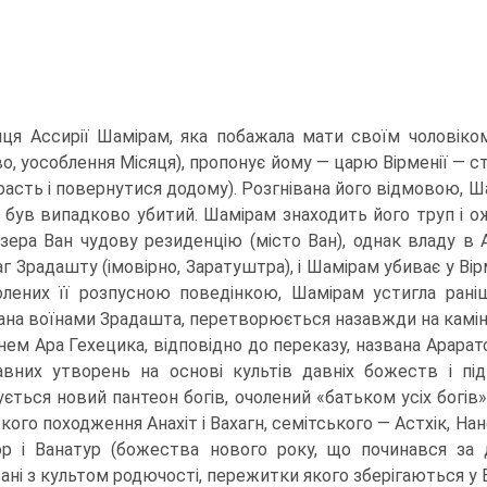
риця Ассирії Шамірам, яка побажала мати своїм чоловіком 
о, уособлення Місяця), пропонує йому — царю Вірменії — ст
трасть і повернутися додому). Розгнівана його відмовою, Ша
 був випадково убитий. Шамірам знаходить його труп і ож
озера Ван чудову резиденцію (місто Ван), однак владу в
г Зрадашту (імовірно, Заратуштра), і Шамірам убиває у Вірм
лених її розпусною поведінкою, Шамірам устигла рані
на воїнами Зрадашта, перетворюється назавжди на камінь біля
нем Ара Гехецика, відповідно до переказу, названа Арара
вних утворень на основі культів давніх божеств і пі
ється новий пан­теон богів, очолений «батьком усіх богі
кого походження Анахіт і Вахагн, семітського — Астхік, Нан
р і Ванатур (божества ново­го року, що починався за
ані з культом родючості, пережитки якого зберігаються у Вірм