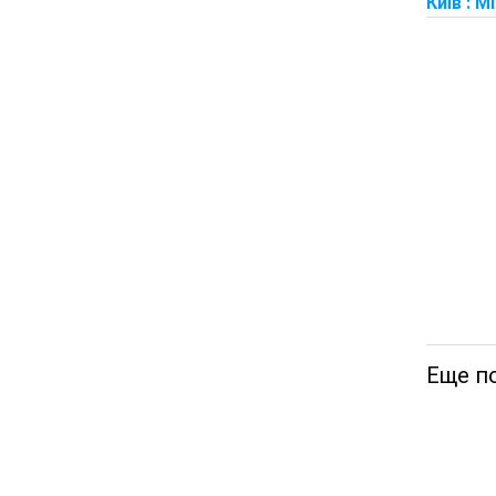
Київ : М
Еще по