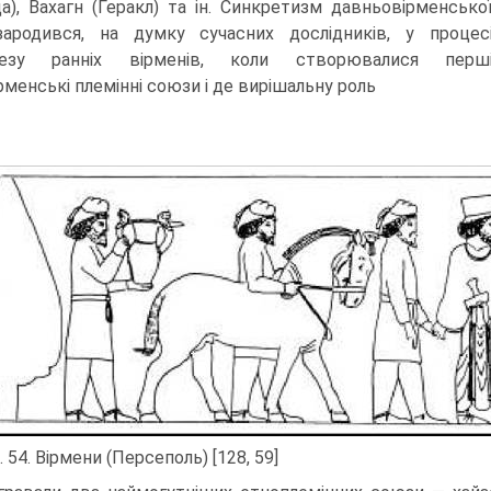
да), Вахагн (Геракл) та ін. Синкретизм давньовірменсько
 зародився, на думку сучасних дослідників, у процес
незу ранніх вірменів, коли створювалися перш
рменські племінні союзи і де вирішальну роль
. 54. Вірмени (Персеполь) [128, 59]