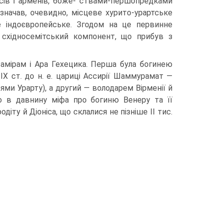
сів і арменів, боже- ствами-першопредками
означав, очевидно, місцеве хурито-урартське
ле індоєвропейське. Згодом на це первинне
я східносемітський компонент, що прибув з
амірам і Ара Гехецика. Перша була богинею
 IX ст. до н. е. цариці Ассирії Шаммурамат —
рями Урарту), а другий — володарем Вірменії й
о в давнину міфа про богиню Венеру та її
одіту й Діоніса, що склалися не пізніше II тис.