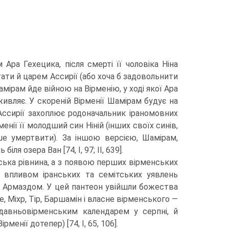
Ара Ге­хецика, після смерті її чоловіка Ніна
ати й царем Ассирії (або хоча б задовольнити
мірам йде війною на Вірменію, у ході якої Ара
ивляє. У скореній Вірменії Шамірам будує на
 Ассирії захоплює родоначальник іраномовних
енії її молодший син Ніній (інших своїх синів,
ше умертвити). За іншою версією, Шамірам,
 озера Ван [74, I, 97; II, 639].
тська рівнина, а з появою перших вірменських
д впливом іранських та семітських уявлень
в» Армаздом. У цей пантеон увійшли божества
е, Міхр, Тір, Баршамін і власне вірменського —
 давньовірменським календарем у серпні, й
енії дотепер) [74, I, 65, 106].