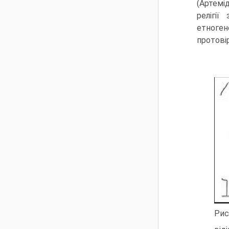
(Артемі
релігії
етноге
протові
Рис