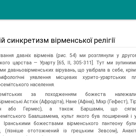
й синкретизм вірменської релігії
ування давніх вірменів (рис. 54) ми розглянули у друго
кого царства — Урарту [65, II, 305-311]. Тут ми зупини
ми давньовірменських вірувань, що увібрала в себе, крім
-міфологічні уявлення місцевих хурито-урартських 
осемітського населення.
мітських за походженням божеств належал
рменські Астхік (Афродіта), Нане (Афіна), Міхр (Ге­фест), Ті
лон або Гермес), а також Баршамін, що сяга
семітського Баалшамема, культ якого був поширений і 
ї. Іранськими божествами вірменського пантеону бул
д (пізніше ототожнений із грецьким Зевсом), Анахі