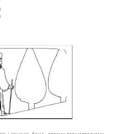
ї
і
і