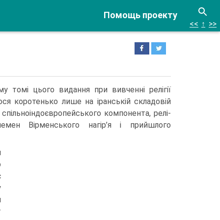
Помощь проекту
<<
↑
>>
му томі цього ви­дання при вивченні релігії
мося коротенько лише на іранській складовій
 спільноіндоєвропейського компонента, релі­
племен Вірменського нагір’я і прийшлого
и
р
є
у
и
т