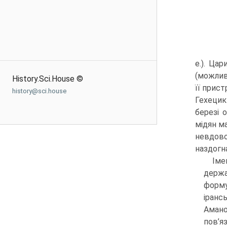
е.). Ца
(можлив
History.Sci.House ©
її при­с
history@sci.house
Гехецик
березі 
мідян ма
невдово
наздогна
Іме
держа
форму
ірансь
Амано
пов’яз