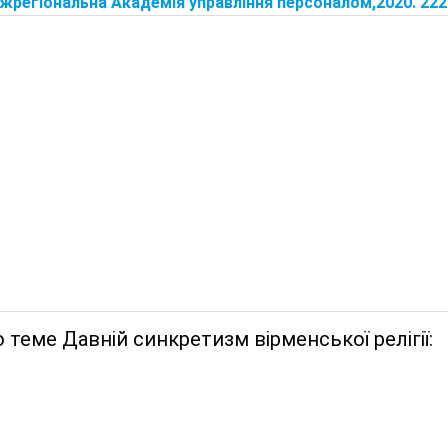
іжрегіональна Академія управління персоналом,2020. 2220 с
 теме Давній синкретизм вірменської релігії: