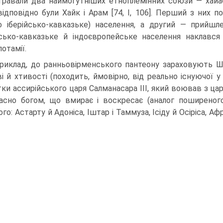
ігравали два наймогутніших етноплемінних союзи — хайа
відповідно були Хайк і Арам [74, I, 106]. Перший з них п
о іберійсько-кавказьке) населення, а другий — прийш
йсь­ко-кавказьке й індоєвропейське населення наклавс
отамії.
риклад, до ранньовірменського пантеону зараховують Ш
і й хтивості (походить, ймовірно, від реально існуючої у
тки ас­сирійського царя Салманасара III, який воював з ца
асно богом, що вмирає і воскресає (аналог поширеног
го: Астарту й Адоніса, Іштар і Таммуза, Ісіду й Осіріса, Афр