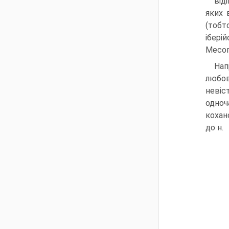
від
яких 
(тобт
ібері
Месоп
Нап
любов
невіс
одноч
кохано
до н.