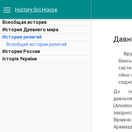
History.Sci.House
Всеобщая история
История Древнего мира
История религий
Давні
Всеобщая история религий
История России
Вір
Історія України
Вансь
систе
гійно
східн
До се
давньові
(Апол
західно
Вірмені
Арамаз