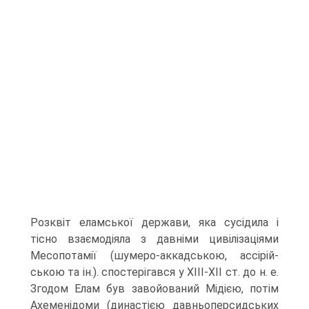
Розквіт еламської держави, яка сусідила і
тісно взаємодіяла з давніми цивілізаціями
Месопотамії (шумеро-аккадською, ассірій­
ською та ін.). спостерігався у XIII-XII ст. до н. е.
Згодом Елам був завойований Мідією, потім
Ахеменідоми (династією давньоперсидських