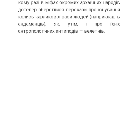
кому разі в міфах окремих архаїчних народів
дотепер збереглися перекази про існування
колись карликової раси людей (наприклад, в
андаманців), як. утім, і про їхніх
антропологічних антиподів — велетнів.