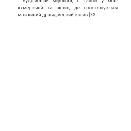
буддійській міфології, о також у мон-
кхмерській та піших, де простежується
можливий дравідійський вплив [33.