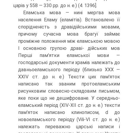
царів у 558 — 330 рр. до н. е.) (4. 1396].
Еламська мова — нині мергва мова
населення Еламу (еламітів). Встанов­лено її
спорідненість з дравідійськими мовами,
причому сучасна мова брагуї займає
проміжне положення між еламською мовою
І основною групою драві- дійських мов
Перші пам'ятки еламської мови —
господарські документи храмів належать до
давньоеламсьхого періоду (близько XXX —
XXIV ст. до н. е.) Тексти цих пам'яток
написано так званим протоеламським
рисунко­вим словесно-складовим письмом,
яке поки що не дешифроване. У середньо-
еламський період (XIV-XII ст. до н. е.) тексти
пам'яток написано клинописом, d до
новоеламського періоду (Vili-VI ст. до н. е.)
належать переважно царські написи і