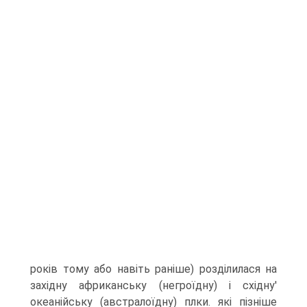
років тому або навіть раніше) розділилася на
західну афри­канську (негроїдну) і східну'
океанійську (австралоїдну) плки. які пізніше