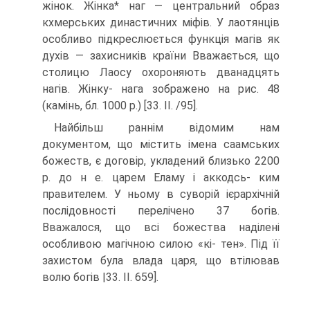
жінок. Жінка* наг — центральний образ
кхмерських династичних міфів. У лаотянців
особливо підкреслюється функція магів як
духів — захисників країни Вважається, що
столицю Лаосу охороняють дванадцять
нагів. Жінку- нага зображено на рис. 48
(камінь, бл. 1000 р.) [33. II. /95].
Найбільш раннім відомим нам
документом, що містить імена саамських
божеств, є договір, укладений близько 2200
р. до н е. царем Еламу і аккодсь- ким
правителем. У ньому в суворій ієрархічній
послідовності перелічено 37 богів.
Вважалося, що всі божества наділені
особливою магічною силою «кі- тен». Під її
захистом була влада царя, що втілював
волю богів |33. II. 659].