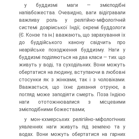
у буддизмі маги — змієподібні
напівбожества. Очевидно, ваги відігра­вали
важливу роль у релігійно-міфологічній
системі доаріиської Індії; окремі буддологи
(Є. Конзе та ін.| вважають, що зарахування їх
до буд­дійського канону свідчить про
неарійське походження буддизму. Наги у
буддизмі поділяються на два класи — тих. що
живуть у воді, та су­ходільних. Вони можуть
обертатися на людину, вступаючи в любовні
стосунки як з жінками, так і з чоловіками.
Вважається, що їхнє дихан­ня отруює, а
погляд може заподіяти смерть. Поза Індією
наги ототож­нювалися з місцевими
змієподібними божествами;
у мон-кхмерсьхих релігійно-міфологічних
уявленнях наги живуть під землею та у
водах. Вони можуть обертатися на гарних