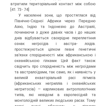
втра­тили територіальний контакт між собою
[41. 73- 74]
У населенні зони, що простяглася від
Північно-Східної Африки через Пе­редню
Азію, Індію та Індонезію до Австралії,
починаючи з дуже давніх часів і до наших
днів відбувається своєрідне переплетіння
ознак негроїдів і австра- лоідів.
простежуються цілком певні генетичні
зв'язки спорідненості між аф­риканською і
океанійською гілками. Цей факт також
свідчить про спорід­неність між негроїдами
та австралоїдами, так само, як і наявність у
великій екваторіальній расі пігмеїв
(африканських негриллів і океанійських
негри­тосів) — карликових антропологічних
типів, які невідомі в європеоїдній та
монголоїдній великих людських расах. Тому