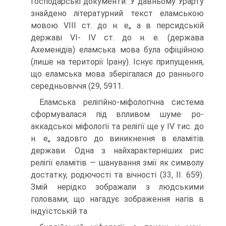
господарські документи. У давньому Урарту
знайдено літера­турний текст еламською
мовою VIII ст. до н. е„ а в персидській
державі VI- IV ст. до н. е. (держава
Ахеменідів) еламська мова була офіційною
(лише на території Ірану). Існує припущення,
що еламська мова зберігалася до ранньо­го
середньовіччя (29, 5911.
Еламська релігійно-міфологічна система
сформувалася під впливом шуме· ро-
аккадськоі міфології та релігії ще у IV тис. до
н. е„ задовго до виникнення в еламітів
держави. Одна з найхарактерніших рис
релігії еламітів — шанування змії як символу
достатку, родючості та вічності (33, II. 659).
Змій нерідко зобра­жали з людськими
головами, що нагадує зображення нагів в
індуїстській та