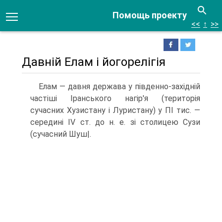
Помощь проекту
<<
↑
>>
Давній Елам і йогорелігія
Елам — давня держава у південно-західній
частіші Іранського нагір'я (терито­рія
сучасних Хузистану і Луристану) у ПІ тис. —
середині IV ст. до н. е. зі сто­лицею Сузи
(сучасний Шуш|.