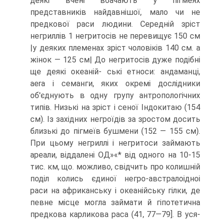
деякі вчені вбачають у пігмеях
представників найдавнішої, мало чи не
предкової раси людини. Середній зріст
негриллів 1 негритосів не перевищує 150 см
|у деяких племенах зріст чолові­ків 140 см. а
жінок — 125 см| До негритосів дуже подібні
ще деякі океаній- ські етноси: андаманці,
aera і семанги, яких окремі дослідники
об'єднують в одну групу антропологічних
типів. Низькі на зріст і сеної Індокитаю (154
см). Із західних негроїдів за зростом досить
близькі до пігмеїв бушмени (152 — 155 см).
При цьому негриллі і негритоси займають
ареали, віддалені ОД»«* від одного на 10-15
тис. км, що. можливо, свідчить про колишній
поділ колись єдиної негро-австралоідноі
раси на африканську і океанійську гілки, де
певне місце могла займати й гіпотетична
предкова карликова раса (41, 77—79]. В уся­