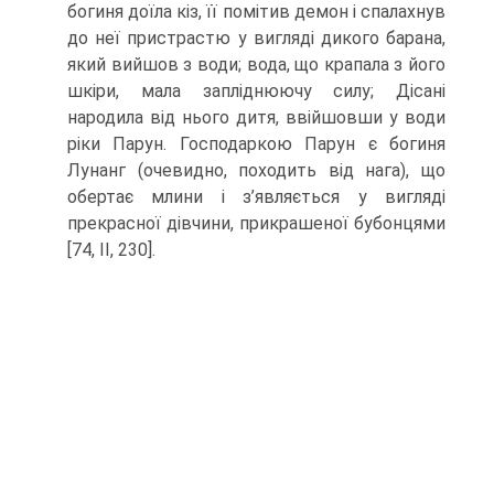
богиня доїла кіз, її помітив демон і спалахнув
до неї пристрастю у вигляді дикого барана,
який вийшов з води; вода, що крапала з його
шкіри, мала запліднюючу силу; Дісані
народила від нього дитя, ввійшовши у води
ріки Парун. Господаркою Парун є богиня
Лунанг (оче­видно, походить від нага), що
обертає млини і з’являється у вигляді
прекрасної дівчини, прикрашеної бубонцями
[74, II, 230].