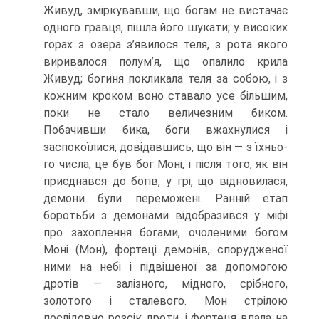
Живуд, зміркувавши, що богам не вистачає
одного гравця, пішла його шукати; у високих
горах з озера з’явилося теля, з рота якого
виривалося полум’я, що опалило крила
Живуд; богиня покликала теля за собою, і з
кожним кроком воно ставало усе більшим,
поки не стало величезним биком.
Побачивши бика, боги вжахнулися і
заспокоїлися, довідавшись, що він — з їхньо­
го числа; це був бог Моні, і після того, як він
приєднався до богів, у грі, що відно­вилася,
демони були переможені. Ранній етап
боротьби з демонами відобразив­ся у міфі
про захоплення богами, очоленими богом
Моні (Мон), фортеці демонів, спорудженої
ними на небі і підвішеної за допомогою
дротів — залізного, мідного, срібного,
золотого і сталевого. Мон стрілою
послідовно розсік дроти, і фортеця впала на