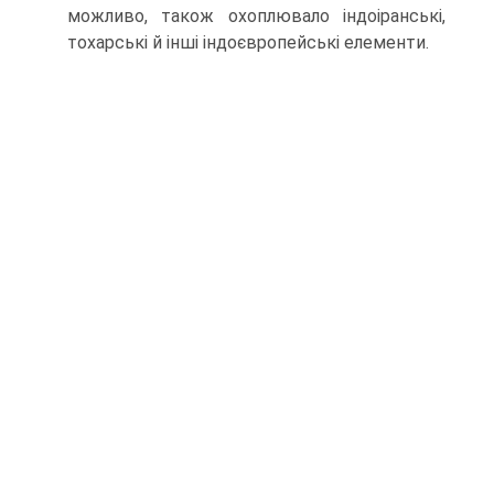
мож­ливо, також охоплювало індоіранські,
тохарські й інші індоєвропейські елементи.