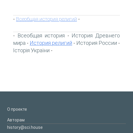
Всеобщая история религий
-
-
Всеобщая история
История Древнего
-
-
мира
История религий
История России
-
-
-
Історія України
-
О проекте
Авторам
history@sci.house