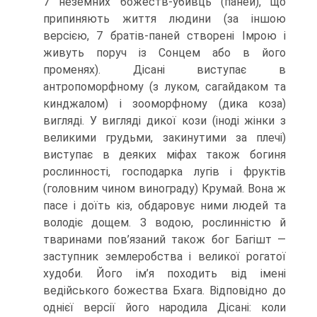
7 неземних божеств-убивць (паней), що
припиняють життя людини (за іншою
версією, 7 братів-паней створені Імрою і
живуть поруч із Сонцем або в його
променях). Дісані виступає в
антропоморфному (з луком, сагайдаком та
кинджалом) і зооморфному (дика коза)
вигляді. У вигляді дикої кози (іноді жінки з
великими грудьми, закинутими за плечі)
виступає в деяких міфах також боги­ня
рослинності, господарка лугів і фруктів
(головним чином винограду) Крумай. Вона ж
пасе і доїть кіз, обдаровує ними людей та
володіє дощем. З водою, рос­линністю й
тваринами пов’язаний також бог Багішт —
заступник землеробства і великої рогатої
худоби. Його ім’я походить від імені
ведійського божества Бхага. Відповідно до
однієї версії його народила Дісані: коли