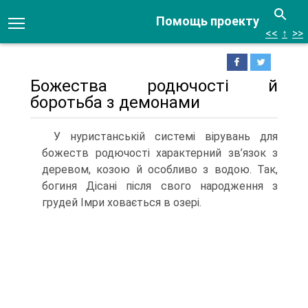
Помощь проекту
<<
↑
>>
Божества родючості й
боротьба з демонами
У нуристанській системі вірувань для
божеств родючості характерний зв’язок з
деревом, козою й особливо з водою. Так,
богиня Дісані після свого народження з
грудей Імри ховається в озері.