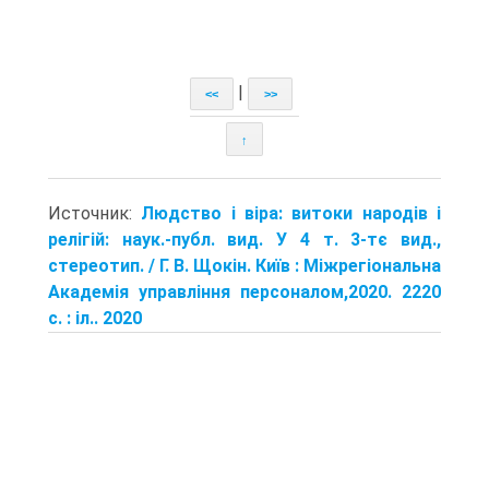
|
<<
>>
↑
Источник:
Людство і віра: витоки народів і
релігій: наук.-публ. вид. У 4 т. 3-тє вид.,
стереотип. / Г. В. Щокін. Київ : Міжрегіональна
Академія управління персоналом,2020. 2220
с. : іл.. 2020