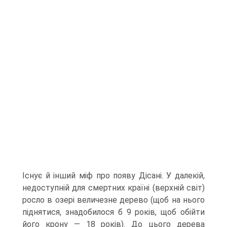
Існує й інший міф про появу Дісані. У далекій,
недо­ступній для смертних країні (верхній світ)
росло в озері величезне дерево (щоб на нього
піднятися, знадобилося б 9 років, щоб обійти
його крону — 18 років). До цього дерева