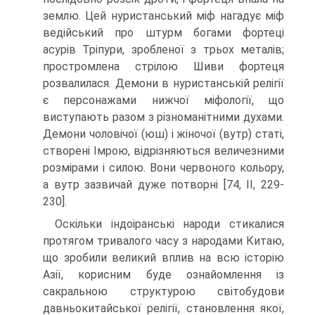
землю. Цей нуристанський міф нагадує міф
ведійський про штурм богами фортеці
асурів Тріпури, зробленої з трьох металів;
простромлена стрілою Шиви фортеця
розвалилася. Демони в нуристанській релігії
є персонажами нижчої мі­фології, що
виступають разом з різноманітними духами.
Демони чоловічої (юш) і жіночої (вутр) статі,
створені Імрою, відрізняються величезними
розмірами і силою. Вони червоного кольору,
а вутр зазвичай дуже потворні [74, II, 229-
230].
Оскільки індоіранські народи стикалися
протягом тривалого часу з народами Ки­таю,
що зробили великий вплив на всю історію
Азії, корисним буде ознайомлення із
сакральною структурою світобудови
давньокитайської релігії, становлення якої,