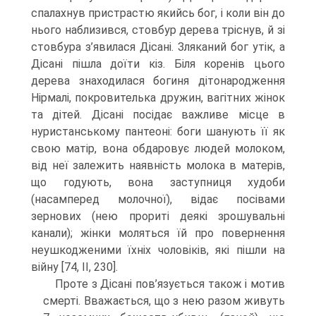
спалахнув пристрастю якийсь бог, і коли він до
нього наблизився, стовбур дерева тріснув, й зі
стовбура з’явилася Дісані. Зляканий бог утік, а
Дісані пішла доїти кіз. Біля коренів цього
дерева знаходилася богиня дітонародження
Нірмалі, покровителька дружин, вагітних жінок
та дітей. Дісані посідає важливе місце в
нуристанському пантеоні: боги шанують її як
свою матір, вона обдаровує людей молоком,
від неї залежить наявність молока в матерів,
що годують, вона за­ступниця худоби
(насамперед молочної), відає посівами
зернових (нею прориті деякі зрошувальні
канали); жінки моляться їй про повернення
неушкодженими їхніх чоловіків, які пішли на
війну [74, II, 230].
Проте з Дісані пов’язується також і мотив
смерті. Вважається, що з нею ра­зом живуть