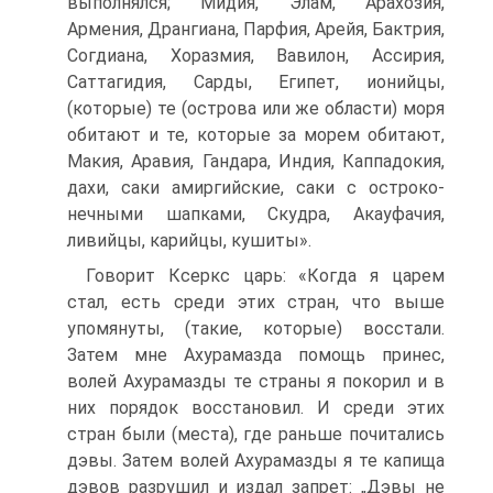
выполнялся; Мидия, Элам, Арахозия,
Армения, Дрангиана, Парфия, Арейя, Бактрия,
Согдиана, Хоразмия, Вавилон, Ассирия,
Саттагидия, Сарды, Египет, ионийцы,
(которые) те (острова или же об­ласти) моря
обитают и те, которые за морем обитают,
Макия, Аравия, Гандара, Индия, Каппадокия,
дахи, саки амиргийские, саки с остроко­
нечными шапками, Скудра, Акауфачия,
ливийцы, карийцы, кушиты».
Говорит Ксеркс царь: «Когда я царем
стал, есть среди этих стран, что выше
упомянуты, (такие, которые) восстали.
Затем мне Ахура­мазда помощь принес,
волей Ахурамазды те страны я покорил и в
них порядок восстановил. И среди этих
стран были (места), где раньше почитались
дэвы. Затем волей Ахурамазды я те капища
дэвов разру­шил и издал запрет: „Дэвы не