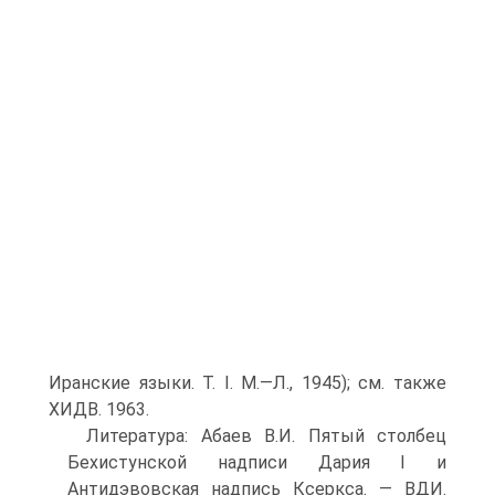
Иранские языки. Т. I. М.—Л., 1945); см. также
ХИДВ. 1963.
Литература: Абаев В.И. Пятый столбец
Бехистунской надписи Дария I и
Антидэвовская надпись Ксеркса. — ВДИ.