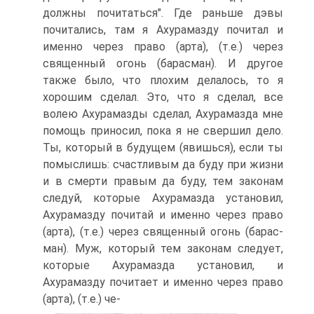
должны почитаться". Где раньше дэвы
почитались, там я Ахурамазду почитал и
именно через право (арта), (т.е.) через
священный огонь (барасман). И другое
также было, что плохим делалось, то я
хорошим сделал. Это, что я сделал, все
волею Ахурамазды сделал, Ахурамазда мне
помощь приносил, пока я не свершил дело.
Ты, который в будущем (явишься), если ты
помыс­лишь: счастливым да буду при жизни
и в смерти правым да буду, тем законам
следуй, которые Ахурамазда установил,
Ахурамазду почитай и именно через право
(арта), (т.е.) через священный огонь (барас­
ман). Муж, который тем законам следует,
которые Ахурамазда уста­новил, и
Ахурамазду почитает и именно через право
(арта), (т.е.) че-