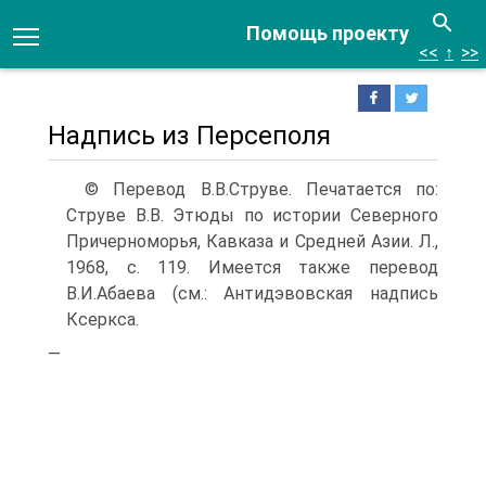
Помощь проекту
<<
↑
>>
Надпись из Персеполя
© Перевод В.В.Струве. Печатается по:
Струве В.В. Этюды по истории Северного
Причерноморья, Кавказа и Средней Азии. Л.,
1968, с. 119. Имеется также пе­ревод
В.И.Абаева (см.: Антидэвовская надпись
Ксерк­са.
—