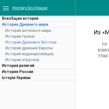
History.Sci.House
Всеобщая история
История Древнего мира
История античного мира
Из «
История гуннов
История Древнего Востока
ПУ
История древней Европы
КНИГ
История индоевропейцев
ТРАК
История этрусков
История религий
История России
Історія України