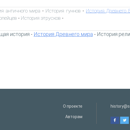
ия античного мира
История гуннов
История Древнего 
-
-
опейцев
История этрусков
-
-
щая история
История Древнего мира
История рел
-
-
О проекте
history@s
Авторам