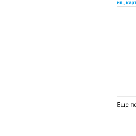
ил., кар
Еще п