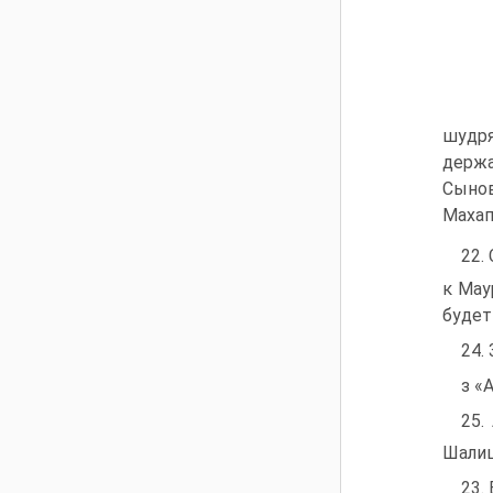
шудря
держа
Сынов
Маха
22.
к Мау
будет
24.
з «
25.
Шали
23.