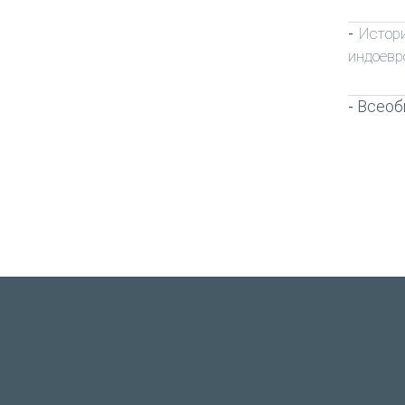
Истор
-
индоевр
Всеоб
-