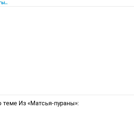
ты..
о теме Из «Матсья-пураны»: