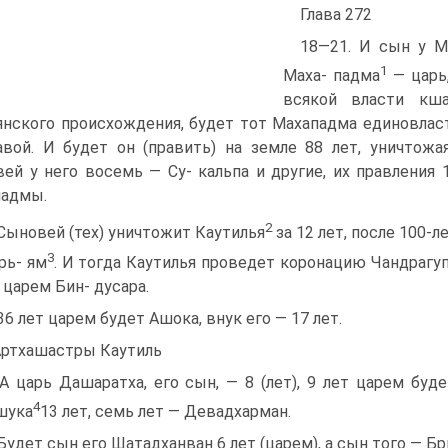
Глава 272
18—21. И сын у М
1
Maxa- падма
— царь
всякой власти кша
нского происхождения, будет тот Махападма едино­вла
вой. И будет он (править) на земле 88 лет, уничтожа
ей у него восемь — Cy- кальпа и другие, их правления 1
падмы.
2
 Сыновей (тех) уничтожит Каутилья
за 12 лет, после 100-л
3
рь- ям
. И тогда Каутилья проведет коронацию Чандрагуп
 царем Бин- дусара.
 36 лет царем будет Ашока, внук его — 17 лет.
Артхашастры Каутиль
 А царь Дашаратха, его сын, — 8 (лет), 9 лет царем бу
4
шука
13 лет, семь лет — Девадхарман.
 Будет сын его Шатадханван 6 лет (царем), а сын того — Бри