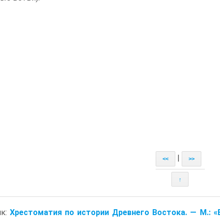
|
<<
>>
↑
ик:
Хрестоматия по истории Древнего Востока. — M.: «В