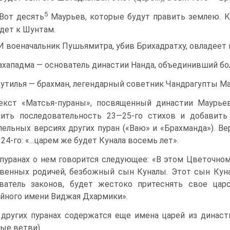
5
 Вот десять
Маурьев, которые будут править землею. Ко
дет к Шун­там.
 И военачальник Пушьямитра, убив Брихадратху, овладеет 
хападма — основатель династии Нанда, объединивший бо
утилья — брахман, легендарный советник Чандрагупты Ма
кст «Матсья-пураны», посвященный династии Маурьев,
ить последовательность 23—25-го стихов и добавить
лельных версиях других пуран («Ваю» и «Брахманда»). В
 24-го: «...царем же будет Кунала восемь лет».
пуранах о нем говорится следующее: «В этом Цветочном 
венных родичей, безбожный сын Куналы. Этот сын Куна
ватель законов, будет жестоко притеснять свое царс
йного имени Вид­жая Дхармики».
других пуранах содержатся еще имена царей из династ
ые ветви).