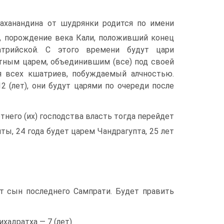
аханандина от шудрянки родится по имени
, порождение века Кали, положивший конец
трийской. C этого времени будут цари
стным царем, объединившим (все) под своей
я всех кшатри­ев, побуждаемый алчностью.
2 (лет), они будут царями по очереди после
етнего (их) господства власть тогда перейдет
ты, 24 года будет царем Чандрагупта, 25 лет
дет сын последнего Сампрати. Будет править
хадратха — 7 (лет).