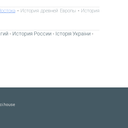
Востока
История древней Европы
История
-
-
игий
История России
Історія України
-
-
-
ci.house