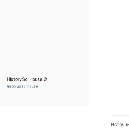
History.Sci.House ©
history@sci.house
Источн