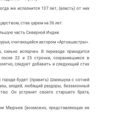
гда же исполнится 137 лет, (власть) от них
царством, став царем на 36 лет.
льшую часть Се­верной Индии.
урья, считающий­ся автором «Артхашастры».
 сильно испорчен. В переводе приходится
 после 22 и 25 строчки, сохранившиеся в
ероятно, следует добавить и следующий стих
городе будет (пра­вить) Шалишука с сотней
лы, злодей, любящий раздоры, беззаконный
тво. Он устранит своего старшего брата,
ии Маурьев (воз­можно, представляющих ее