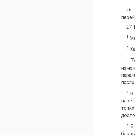
26.
перей
27.
1
Ма
2
Ка
3
Те
измен
парал
после
4
В 
царст
толко
досто
5
В 
боков