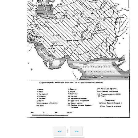
|
<<
>>