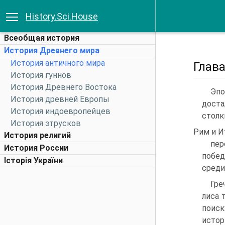
History.Sci.House
Всеобщая история
История Древнего мира
История античного мира
Глав
История гуннов
История Древнего Востока
Эпо
История древней Европы
дост
История индоевропейцев
столк
История этрусков
Рим и И
История религий
пер
История России
побед
Історія України
среди
Гре
лиса 
поиск
ис­т