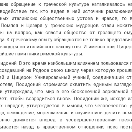
ана обращение к греческой культуре наталкивалось н
водей­ствие тех, кто видел в ней источник разложени
ных италий­ских общественных устоев и нравов, то 
Помпея и Цезаря у греческих мудрецов стали искат
ы на вопрос, как спасти об­щество от грозящего ем
да. К греческому опыту обращаются не только представит
выходцы из италийского захолустья. И именно они, Цицер
айшие памятни­ки римской культуры.
идоний. В это время наибольшим влиянием пользовался г
 создавший на Родосе свою школу, через которую прошли 
й и Цицерон. Универсальный ученый, соеди­нивший ст
отеля, Посидоний стремился охватить единым взглядо
и утверждали, что мир в его бесконечной зеркальной 
ает, что­бы возродиться вновь. Посидоний же, исходя 
х народов, утверждается в мысли, что человечество, 
а, зем­леделие, мореплавание и научившись делить зем
лонно движется вперед в усовершен­ствовании пре
ывается назад в нравственном отношении, пока пост