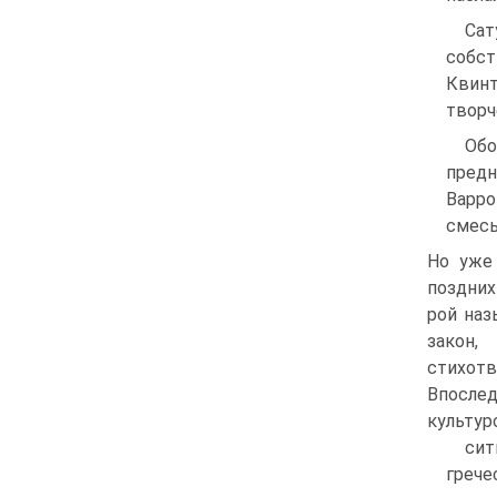
Сат
собст
Квинт
творч
Обо
предн
Варро
смесь
Но уже
поздних
рой наз
закон,
стихот
Впосле
культур
сит
греч