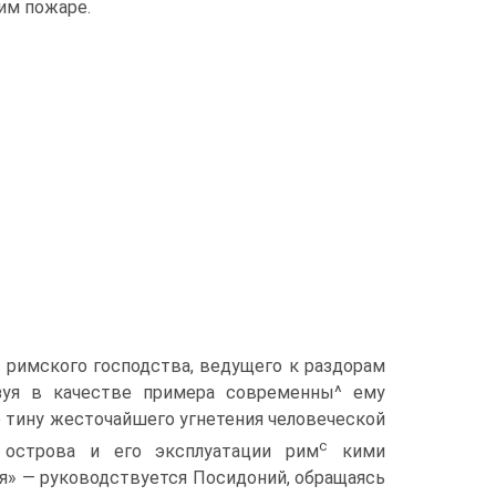
им пожаре.
 римского господства, ведущего к раздорам
зуя в качестве примера современны^ ему
р тину жесточайшего угнетения человеческой
с
 острова и его эксплуатации рим
кими
я» — руководствуется Посидоний, обращаясь