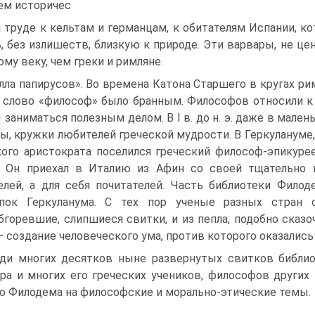
ем историчес
 труде к кельтам и германцам, к обитателям Испании, ко
, без излишеств, близкую к природе. Эти варвары, не це
ому веку, чем греки и римляне.
лла папирусов». Во времена Катона Старшего в кругах ри
 слово «философ» было бранным. Философов относили к
 занимать­ся полезным делом. В I в. до н. э. даже в мал
ы, кружки любителей греческой муд­рости. В Геркулануме, 
ого аристократа поселился греческий философ-эпикуреец
. Он приехал в Италию из Афин со своей тщательно п
елей, а для себя почитате­лей. Часть библиотеки Филод
опок Геркуланума. C тех пор ученые разных стран 
бгоревшие, слипшиеся свит­ки, и из пепла, подобно сказ
— создание человечес­кого ума, против которого оказа­лис
ди многих десятков ныне развернутых свитков библио
ра и многих его греческих уче­ников, философов других
о Филодема на философские и морально-этические темы.