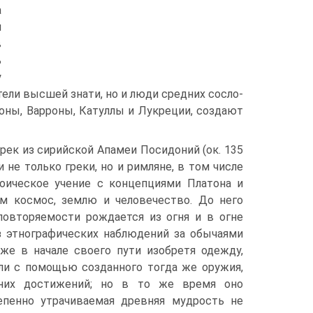
а
я
в
ь
у
ели высшей знати, но и люди средних сосло­
о­ны, Варроны, Катуллы и Лукреции, создают
рек из сирийской Апамеи Посидоний (ок. 135
не только греки, но и рим­ляне, в том числе
оическое учение с концепциями Платона и
м космос, землю и человечество. До него
повторяемости рождается из огня и в огне
из этнографических наблюдений за обычаями
уже в начале своего пути изобретя одежду,
ли с помощью со­зданного тогда же оружия,
жних достижений; но в то же время оно
епенно утрачиваемая древняя мудрость не