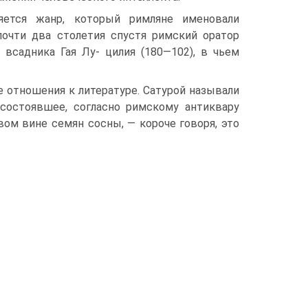
ляется жанр, кото­рый римляне именовали
почти два столетия спустя римский оратор
 всадника Гая Лу- цилия (180—102), в чьем
 от­ношения к литературе. Сатурой называли
 состоявшее, согласно римскому антиквару
вом вине семян сосны, — короче говоря, это