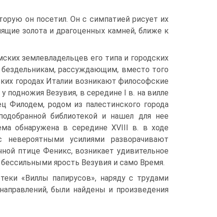
торую он посетил. Он с симпатией рисует их
нящие золота и драгоценных камней, ближе к
м­ских землевладельцев его типа и городских
 бездельникам, рассуждаю­щим, вместо того
еньких городах Италии возникают философские
у подножия Везувия, в середине I в. на вилле
 Фи­лодем, родом из палестинского го­рода
одо­бранной библиотекой и нашел для нее
ема обнаружена в середине XVIII в. в ходе
с неверо­ятными усилиями разворачивают
очной птице Феникс, возникает удиви­тельное
ь бессильными ярость Везувия и само Время.
теки «Виллы папирусов», наряду с трудами
 направле­ний, были найдены и произведения