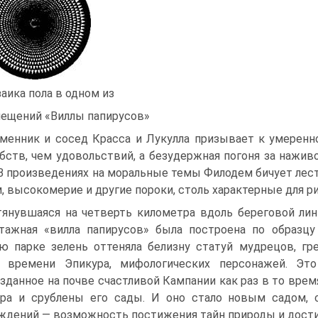
аика пола в одном из
ещений «Виллы папирусов»
менник и сосед Красса и Лукулла при­зывает к умеренно
бств, чем удовольствий, а безудержная погоня за нажи
 В произведениях на моральные темы Филодем бичует лес
, высокомерие и другие пороки, столь характерные для р
янувшаяся на четверть километ­ра вдоль береговой лини
таж­ная «вилла папирусов» была построена по образц
ю парке зелень оттеняла белизну статуй мудрецов, гр
й вре­мени Эпикура, мифологических персонажей. Эт
зданное на почве счастливой Кампании как раз в то врем
­ра и срублены его сады. И оно стало новым садом,
ждений — возможность постижения тайн природы и дости