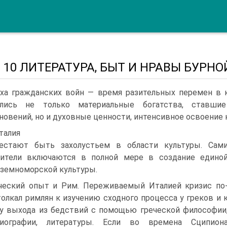
а 10 ЛИТЕРАТУРА, БЫТ И НРАВЫ БУРН
ха гражданских войн — время разительных перемен в к
ались не только материальные богатства, ставш
новений, но и духовные ценности, интенсивное освоение
талия
естают быть захолустьем в области культуры. Сам
и­тели включаются в полной мере в создание едино
земно­морской культуры.
ческий опыт и Рим. Переживаемый Италией кризис по
толкал римлян к изучению сходного процесса у греков и 
у выхода из бедствий с помощью греческой философии
ориографии, литературы. Если во времена Сципион