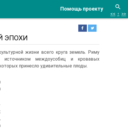
Помощь проекту
<<
↑
>>
ОЙ ЭПОХИ
ультурной жизни всего круга земель. Риму
ие источником междоусобиц и кровавых
 которых принесло удивительные плоды.
и
й
­
к
,
а