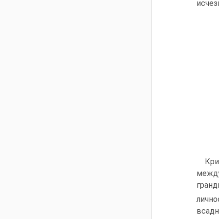
исчез
Кри
межд
гранд
личн
всадн