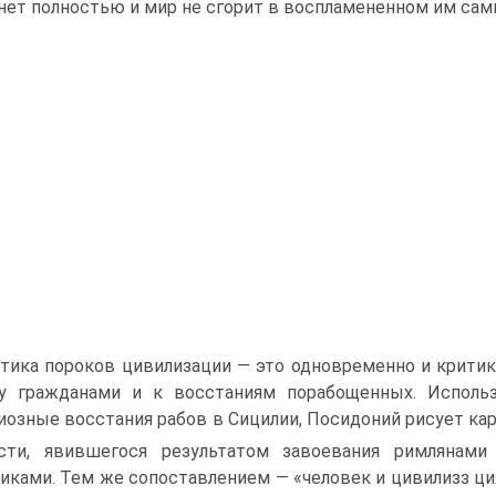
нет полностью и мир не сгорит в воспламе­ненном им сам
тика пороков цивилизации — это одновременно и критик
у гражданами и к вос­станиям порабощенных. Исполь
иозные восстания рабов в Сицилии, Посидоний рисует ка
ости, явившегося результатом завоевания римлянами
иками. Тем же сопоставлением — «человек и цивилизз ци