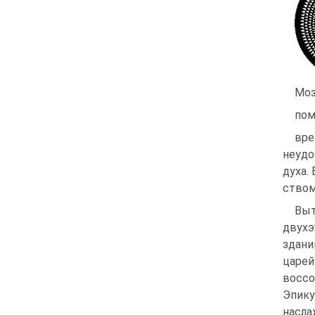
Моз
пом
вре
неудо
духа.
ством
Выт
двухэ
здани
царе
воссо
Эпику
насла