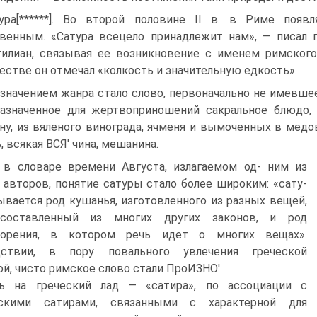
ура[******]. Во второй половине II в. в Риме появ
венным. «Сатура всецело принадлежит нам», — писал 
или­ан, связывая ее возникновение с именем римского
естве он отмечал «колкость и значи­тельную едкость».
значением жанра стало слово, первоначально не имевшее
азначенное для жерт­воприношений сакральное блюдо,
ну, из вяленого винограда, ячменя и вымоченных в медо
, всякая ВСЯ' чина, мешанина.
 в словаре времени Августа, излагаемом од- ним из
 авторов, понятие сатуры стало более широким: «сату­
ывается род кушанья, изготовленного из разных вещей,
 составленный из многих других законов, и род
ворения, в ко­тором речь идет о многих вещах».
дствии, в пору повального увлечения греческой
ой, чисто римское слово стали ПроИЗНО'
ь на греческий лад — «сатира», по ассоциации с
ескими сати­рами, связанными с характерной для