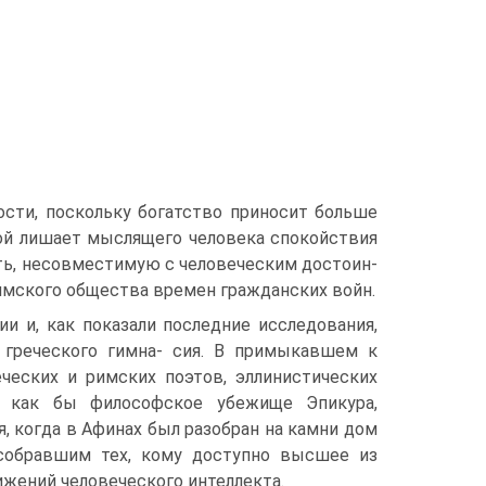
сти, поскольку богат­ство приносит больше
вой лишает мыслящего человека спокойствия
ть, несовместимую с человеческим достоин­
имского обще­ства времен гражданских войн.
и и, как показа­ли последние исследования,
у греческого гимна- сия. В примыкавшем к
еческих и римских поэтов, эллинистических
о как бы философс­кое убежище Эпикура,
я, когда в Афинах был разобран на камни дом
 собравшим тех, кому доступно высшее из
жений человеческого интеллекта.