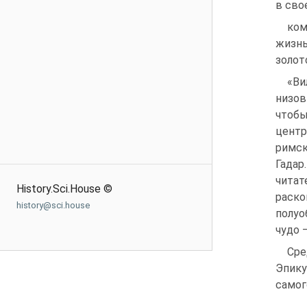
в сво
ком
жизнь
золот
«Ви
низов
чтобы
центр
римск
Гадар
читат
History.Sci.House ©
раск
history@sci.house
полуо
чудо 
Сре
Эпику
самог