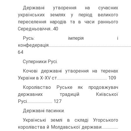
Державні утворення на сучасних
українських землях у період великого
переселення народів та в часи раннього
Середньовіччя...40
Русь: імперія і
конфедерація...................................................................................................
64
Суперники Русі.
Кочові державні утворення на теренах
України в X-XV ст......................................................... 109
Королівство Руське як продовжувач
державних традицій Київської
Русі............................. 127
Державні пасинки.
Українські землі в складі Угорського
королівства й Молдавської держави...................