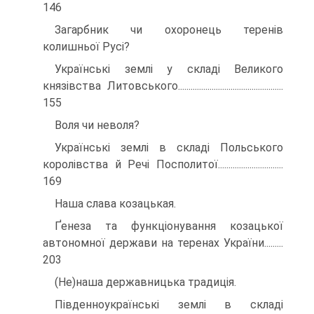
146
Загарбник чи охоронець теренів
колишньої Русі?
Українські землі у складі Великого
князівства Литовського..................................................
155
Воля чи неволя?
Українські землі в складі Польського
королівства й Речі Посполитої...............................
169
Наша слава козацькая.
Ґенеза та функціонування козацької
автономної держави на теренах України.........
203
(Не)наша державницька традиція.
Південноукраїнські землі в складі