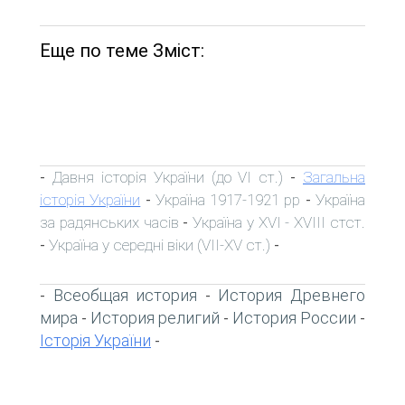
Еще по теме Зміст:
Давня історія України (до VI ст.)
Загальна
-
-
історія України
Україна 1917-1921 рр
Україна
-
-
за радянських часів
Україна у XVI - XVIII стст.
-
Україна у середні віки (VII-XV ст.)
-
-
Всеобщая история
История Древнего
-
-
мира
История религий
История России
-
-
-
Історія України
-