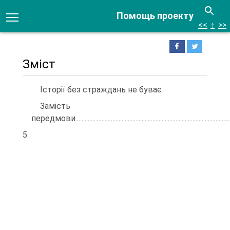
Помощь проекту
<<
↑
>>
Зміст
Історії без страждань не буває.
Замість
передмови.........................................................................................................
5