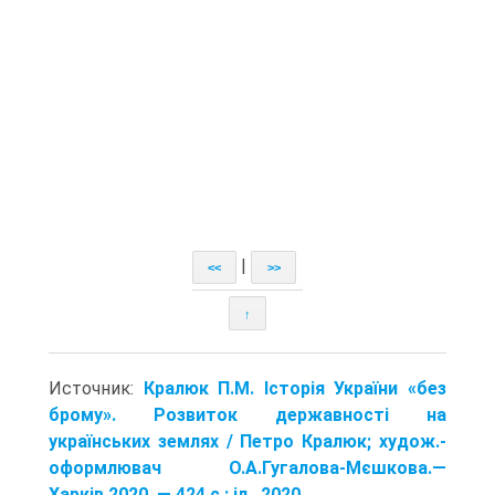
|
<<
>>
↑
Источник:
Кралюк П.М. Історія України «без
брому». Розвиток державності на
українських землях / Петро Кралюк; худож.-
оформлювач О.А.Гугалова-Мєшкова.—
Харків,2020. — 424 с.: іл.. 2020