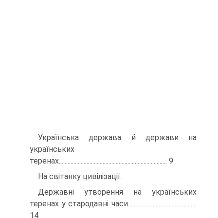
Українська держава й держави на
українських
теренах.......................................................................... 9
На світанку цивілізації.
Державні утворення на українських
теренах у стародавні часи...............................................
14