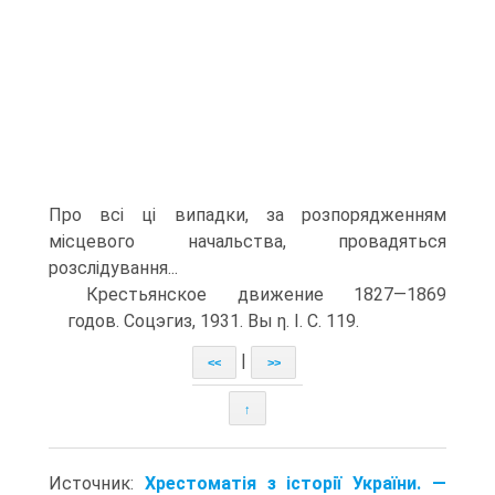
Про всі ці випадки, за розпоряд­женням
місцевого начальства, провадяться
розслідування...
Крестьянское движение 1827—1869
годов. Соцэгиз, 1931. Вы η. I. С. 119.
|
<<
>>
↑
Источник:
Хрестоматія з історії України. —