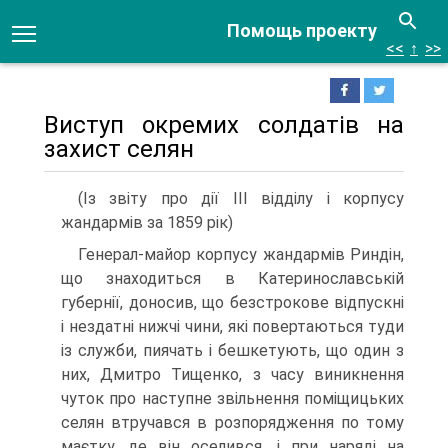
Помощь проекту
<<
↑
>>
Виступ окремих солдатів на
захист селян
(Із звіту про дії III відділу і корпусу
жандармів за 1859 рік)
Генерал-майор корпусу жандармів Риндін,
що знаходиться в Катеринославській
губернії, доносив, що безстрокове відпускні
і нездатні нижчі чини, які повертаються туди
із служби, пиячать і бешкетують, що один з
них, Дмитро Тищенко, з часу виникнення
чуток про наступне звільнення поміщицьких
селян втручався в розпорядження по тому
маєтку, де він оселився, і при наряді на