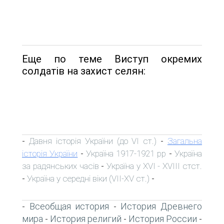
Еще по теме Виступ окремих
солдатів на захист селян:
Давня історія України (до VI ст.)
Загальна
-
-
історія України
Україна 1917-1921 рр
Україна
-
-
за радянських часів
Україна у XVI - XVIII стст.
-
Україна у середні віки (VII-XV ст.)
-
-
Всеобщая история
История Древнего
-
-
мира
История религий
История России
-
-
-