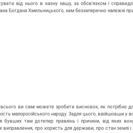
увати від нього в казну нашу, за обов’язком і справе
ана Богдана Хмельницького, нам беззапе­речно належні пр
 всього ви самі можете зробити висновок, як потрібно для
ькість малоросійського народу. Задля цього, ввійшовши у в
я бувших там дотепер правлінь і причини, від яких вон
х виправлення, про користь для держави, про стан землі і л