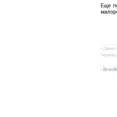
Еще по
малоро
Давня і
-
Україна у
Всеоб
-