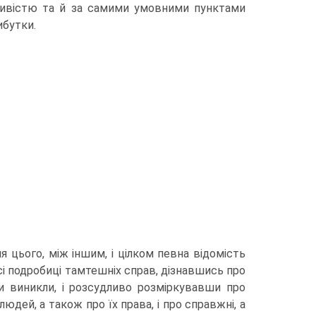
дливістю та й за самими умовними пунктами
ибутки.
 цього, між іншим, і цілком певна відомість
сі подробиці тамтешніх справ, дізнавшись про
и виникли, і розсудливо розміркувавши про
юдей, а також про їх права, і про справжні, а