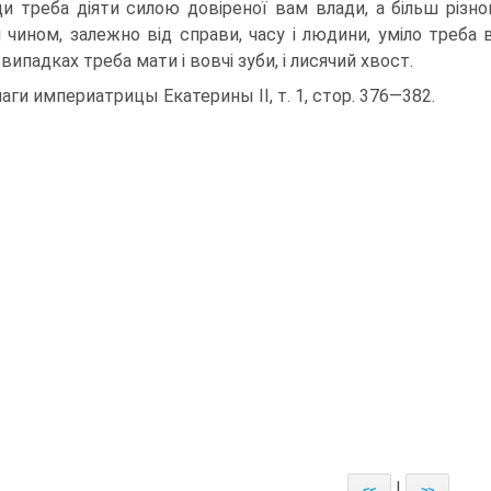
и треба діяти силою довіреної вам влади, а більш різно
 чином, залежно від справи, часу і людини, уміло треба
випадках треба мати і вовчі зуби, і лисячий хвост.
аги империатрицы Екатерины II, т. 1, стор. 376—382.
.
|
<<
>>