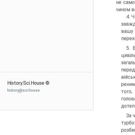
не само
чином вс
4. 
завжд
вашу 
перех
5. 
цивіль
загал
перед
війсь
History.Sci.House ©
реним
history@sci.house
того,
голов
дотеп
За 
турбо
розбе