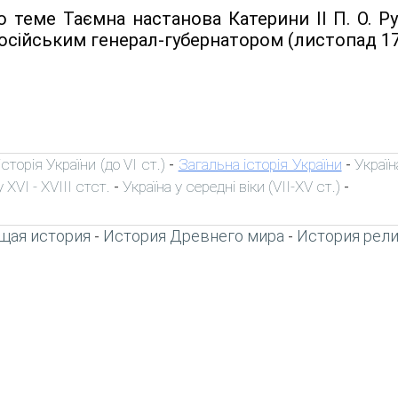
 теме Таємна настанова Катерини II Π. О. Р
сійським генерал-губернатором (листопад 176
сторія України (до VI ст.)
Загальна історія України
Україн
-
-
 XVI - XVIII стст.
Україна у середні віки (VII-XV ст.)
-
-
щая история
История Древнего мира
История рел
-
-