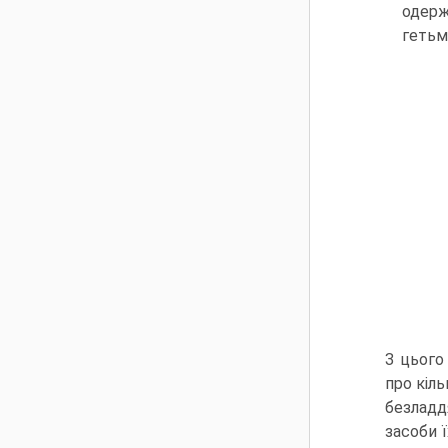
одерж
гетьм
З цього
про кіл
безладд
засоби ї