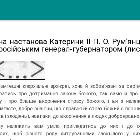
а настанова Катерини II Π. О. Рум’ян
осійським генерал-губернатором (лист
Тамтешні єпархіальні архієреї, хоча й зобов’язані за св
ватись про дотриман­ня закону божого, так само й пр
у і про більше вкорінення страху божого, і ви з нал
агаєте, добре знаючи, що справжній страх божий є перший
в і злодіянь і, навпаки, до вкорінення в людях добронравнос
у належить вам уміло приглядатись до них і до ї
глих, щоб різного роду хитруваннями заскнілого у ни