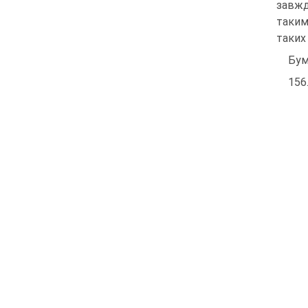
завжд
таким
таких 
Бум
156