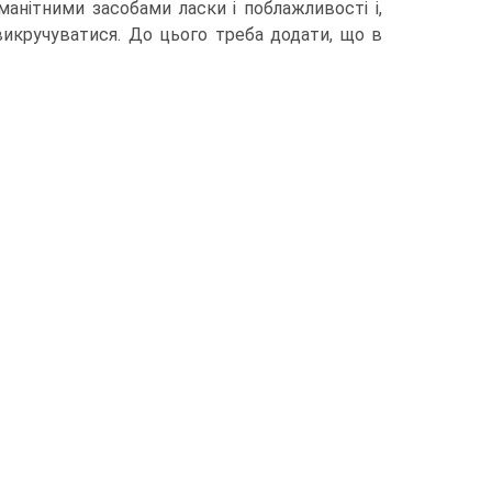
манітними засобами ласки і поблажливості і,
 викручуватися. До цього треба додати, що в