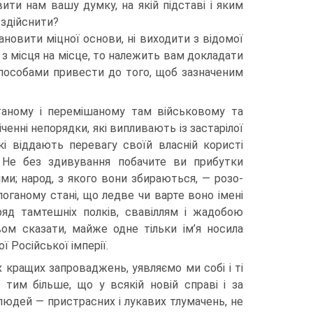
ити нам вашу думку, на якій підставі і яким
 здійснити?
а­новити міцної основи, ні виходити з відомої
з місця на місце, то належить вам докладати
пособами привести до того, щоб зазначеним
утаному і перемішаному там військовому та
іченні непорядки, які випливають із застарілої
які віддають перевагу своїй власній користі
 Не без здивування побачите ви прибутки
ими; народ, з якого вони збираються, — розо­
поганому стані, що ледве чи варте воно імені
ряд тамтешніх полків, свавіллям і жадобою
ом сказати, майже одне тільки ім’я носила
 Російської імперії.
 кращих запроваджень, уявляємо ми собі і ті
тим більше, що у всякій новій справі і за
людей — пристрасних і лукавих тлумачень, не