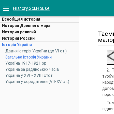
History.Sci.House
Всеобщая история
История Древнего мира
История религий
Таємн
История России
малор
Історія України
Давня історія України (до VI ст.)
Загальна історія України
Україна 1917-1921 рр
Україна за радянських часів
2. 
Україна у XVI - XVIII стст.
турбу
Україна у середні віки (VII-XV ст.)
народ
допом
порокі
Том
підле