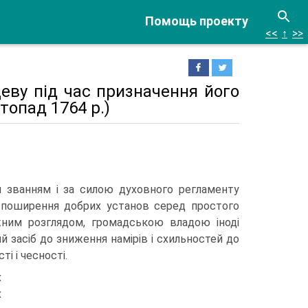
Помощь проекту
<<
↑
>>
цеву під час призначення його
опад 1764 р.)
оїм званням і за силою духовного регламенту
о поширення добрих установ серед простого
ежним розглядом, громадською владою іноді
 засіб до зниження намірів і схильностей до
ті і чесності.
х
х