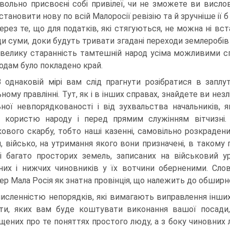
вольно присвоєні собі привілеї, чи не зможете ви вислов
тановити нову по всій Малоросії ревізію та й зручніше ії б
Через те, що для податків, які стягуються, не можна ні вст
и суми, доки будуть тривати згадані переходи землеробів 
велику старанність тамтешній народ усіма можливими с
одам було покладено край.
В однаковій мірі вам слід прагнути розібратися в запл
ному правлінні. Тут, як і в інших справах, знайдете ви незл
ьної невпорядкованості і від зухвальства началь­ників, 
 користю народу і перед прямим служінням вітчизні.
кового скарбу, тобто наші казенні, са­мовільно розкраден
, військо, на утримання якого вони призначені, в такому 
 і багато просторих земель, записаних на військовий у
них і нижчих чиновників у їх вотчини оберненими. Слов
ер Мала Росія як знатна провінція, що належить до обширної
численністю непорядків, які вимагають виправлення інших
ти, яких вам буде коштувати виконання вашої посади, 
щених про те поняттях простого люду, а з боку чиновних 