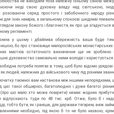
олюбства не виходили поза належну їхньому санові межу
юючи іноді свою духовну владу над світською, інод
 розсіваючи серед простого і забобонного народу різн
і для їхніх намірів, а загальному спокоєві шкідливі плевел
иглядом закону божого і благочестя, як про це згадується 
ному регламенті.
омна у цьому і дбайлива обережність ваша буде ти
бнішою, бо про становище малоросійських монастирських 
них маєтків остаточного визначення ще не зроблено 
шнє духовенство самовільно ними володіє і користується.
Необхідна потреба полягає в тому, шоб було відомо урядові 
як людей, належ­них до військового чину під різними звання
початку таємної вам настанови між іншими непорядками, щ
д цієї такої обширної, багатолюдної і дуже багатої різ
 (про шо мало хто може повірити) немає жодних прибутків
и відпускають туди по 48 тис. крб. Отже, було б і нада
дді, тобто бути, як і раніше, для держави тягарем, аніж за
вленнями необхідно, під якою б то не було назвою, крі