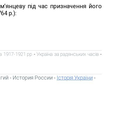
ум’янцеву під час призначення його
4 р.):
а 1917-1921 рр
Україна за радянських часів
-
-
игий
История России
Історія України
-
-
-