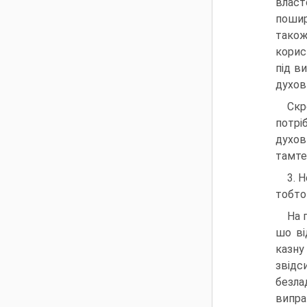
власт
пошир
також
корисн
під в
духов
Скр
потрі
духов
тамте
3. 
тобто 
На 
шо ві
казну
звідс
безла
випра