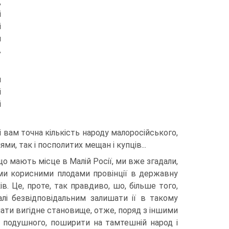
,
і
і
и
в
м
і
і
і вам точна кількість народу малоросійського,
ми, так і посполитих мещан і купців...
о мають місце в Малій Росії, ми вже згадали,
ними корисними плодами провінції в державну
. Це, проте, так правдиво, шо, більше того,
лі безвідпові­дальним залишати ії в такому
ймати вигідне становище, отже, поряд з іншими
м подушного, поширити на тамтешній народ і