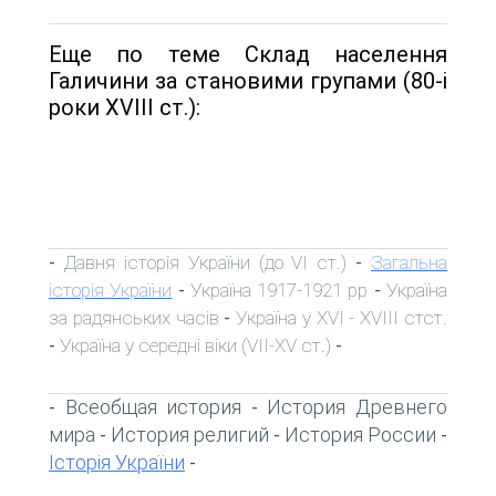
Еще по теме Склад населення
Галичини за становими групами (80-і
роки XVIII ст.):
Давня історія України (до VI ст.)
Загальна
-
-
історія України
Україна 1917-1921 рр
Україна
-
-
за радянських часів
Україна у XVI - XVIII стст.
-
Україна у середні віки (VII-XV ст.)
-
-
Всеобщая история
История Древнего
-
-
мира
История религий
История России
-
-
-
Історія України
-