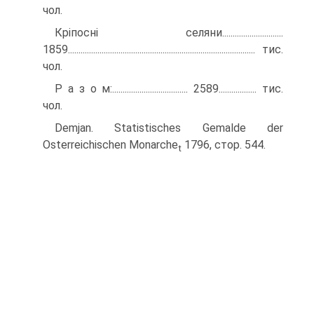
чол.
Кріпосні селяни.............................
1859......................................................................................... тис.
чол.
P а з о м:.................................... 2589.................. тис.
чол.
Demjan. Statistisches Gemalde der
Osterreichischen Monarche
1796, стор. 544.
t