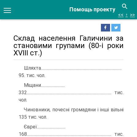
Помощь проекту
<<
↑
>>
Склад населення Галичини за
становими групами (80-і роки
XVIII ст.)
Шляхта........................................................................................
95. тис. чол.
Міщани..........................
332............................................................................................ тис.
чол.
Чиновники, почесні громадяни і інші вільні
135 тис. чол.
Євреї...............................
168............................................................................................ тис.