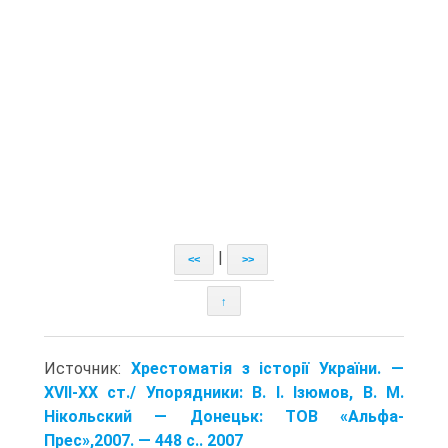
|
<<
>>
↑
Источник:
Хрестоматія з історії України. —
XVII-XX ст./ Упорядники: В. І. Ізюмов, В. М.
Нікольский — Донецьк: TOB «Альфа-
Прес»,2007. — 448 с.. 2007